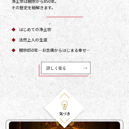
浄土宗とはのメニュー一覧
浄土宗は開宗から850年。
その歴史を紐解きます。
◆
はじめての浄土宗
◆
法然上人の生涯
◆
開宗850年
―お念佛からはじまる幸せ―
詳しく見る
→
気づき