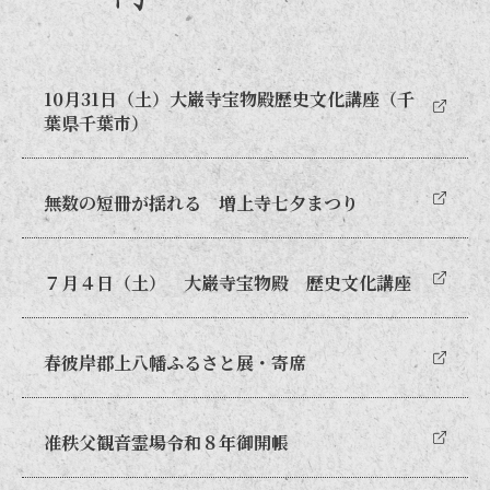
10月31日（土）大巌寺宝物殿歴史文化講座（千
葉県千葉市）
無数の短冊が揺れる 増上寺七夕まつり
７月４日（土） 大巌寺宝物殿 歴史文化講座
春彼岸郡上八幡ふるさと展・寄席
准秩父観音霊場令和８年御開帳