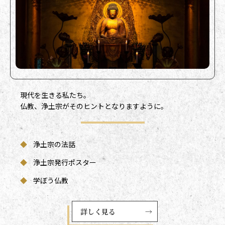
気づきのメニュー一覧
現代を生きる私たち。
仏教、浄土宗がそのヒントとなりますように。
◆
浄土宗の法話
◆
浄土宗発行ポスター
◆
学ぼう仏教
詳しく見る
→