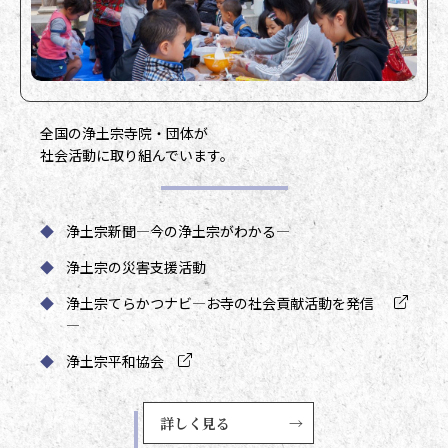
諸活動のメニュー一覧
全国の浄土宗寺院・団体が
社会活動に取り組んでいます。
◆
浄土宗新聞
―今の浄土宗がわかる―
◆
浄土宗の災害支援活動
◆
浄土宗てらかつナビ
―お寺の社会貢献活動を発信
―
◆
浄土宗平和協会
詳しく見る
→