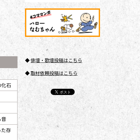
◆
俳壇
・歌壇投稿はこちら
◆
取材依頼投稿はこちら
の化石
る音
いた存