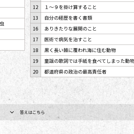
12
１～９を掛け算すること
13
自分の経歴を書く書類
虫
16
ありきたりな展開のこと
17
医術で病気を治すこと
18
黒く長い棘に覆われ海に住む動物
19
童謡の歌詞では手紙を食べてしまった動
20
都道府県の政治の最高責任者
答えはこちら