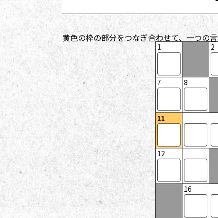
黄色の枠の部分をつなぎ合わせて、一つの言
1
2
7
8
11
12
16