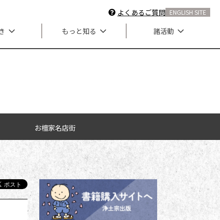
よくあるご質問
ENGLISH SITE
き
もっと知る
諸活動
お檀家名店街