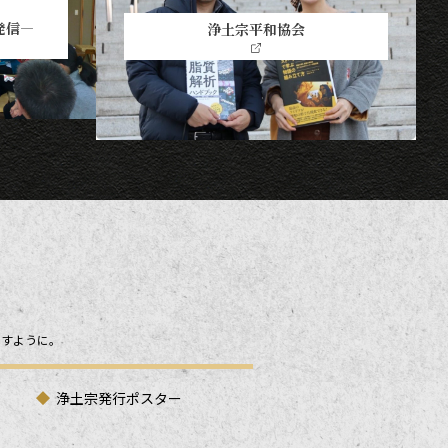
発信―
浄土宗平和協会
ますように。
浄土宗発行ポスター