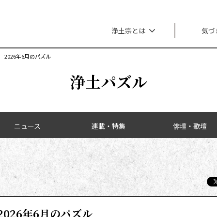
メインナビゲーション
浄土宗とは
気づ
2026年6月のパズル
浄土パズル
ニュース
連載・特集
俳壇・歌壇
2026年6月のパズル