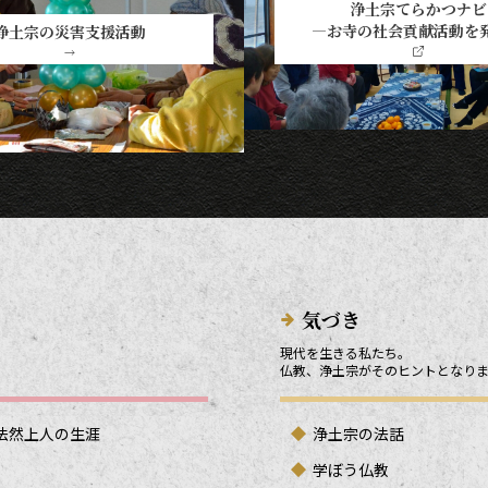
浄土宗てらかつナビ
―お寺の社会貢献活動を
浄土宗の災害支援活動
→
気づき
現代を生きる私たち。
仏教、浄土宗がそのヒントとなり
法然上人の生涯
浄土宗の法話
学ぼう仏教