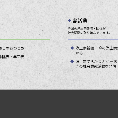
諸活動
全国の浄土宗寺院・団体が
社会活動に取り組んでいます。
毎日のおつとめ
浄土宗新聞 ―今の浄土宗
かる―
中陰表・年回表
浄土宗てらかつナビ ―お
寺の社会貢献活動を発信