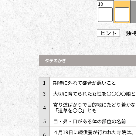
18
ヒント
独
タテのかぎ
1
期待に外れて都合が悪いこと
3
大切に育てられた女性を〇〇〇〇娘と
寄り道ばかりで目的地にたどり着かな
4
「道草を〇〇」とも
5
目・鼻・口がある体の部位の名前
４月19日に練供養が行われた寺院は
6