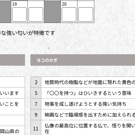
19
20
特な強い匂いが特徴です
ヨコのかぎ
2
地質時代の樹脂などが地面に現れた黄色
いいます
5
「〇〇を持つ」はひいきするという意味
いことを
7
物事を成し遂げようとする強い気持ち
9
映画などで臨場感を出すために加えられ
仏像の最高位に位置する仏で、悟りを開
11
、岡山県の
在