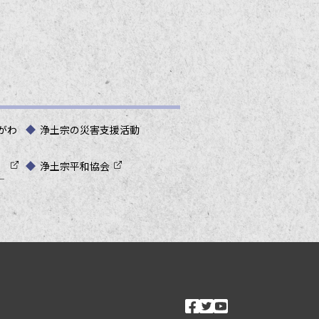
がわ
浄土宗の災害支援活動
浄土宗平和協会
―
ソーシャルメ
facebook
twitter
youtube