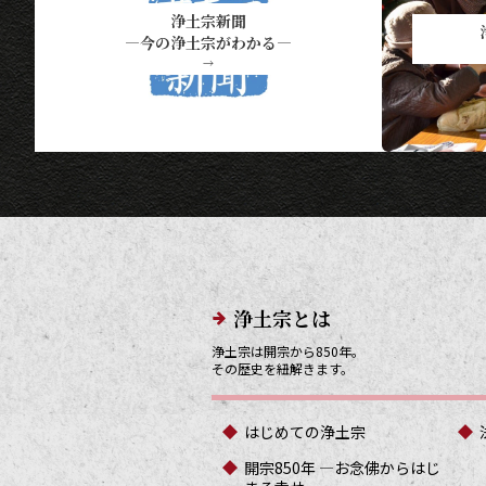
浄土宗新聞
―今の浄土宗がわかる―
→
メインメニューリンク
浄土宗とは
浄土宗は開宗から850年。
その歴史を紐解きます。
はじめての浄土宗
開宗850年 ―お念佛からはじ