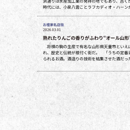
浜通りは水産加工業の発祥の地でもあり、古く
時代には、小泉八雲ことラフカディオ・ハーン
ている。 その中程で１００年以上も前から水
お檀家名店街
2026.03.01
熟れたりんごの香りがふわり“オール山形
将棋の駒の生産で有名な山形県天童市といえ
れ、歴史と伝統が根付く街だ。 「うちの定番
られるお酒。酒造りの技術を結集させた酒だっ
うに広めたのが、うちの三代目でした」 そう