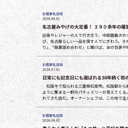
お檀家名店街
2026.08.01
名古屋みやげの大定番！ ３９０余年の暖
出張やレジャーの人で行き交う、中部圏最大の
び、名古屋らしい一品を探す人でにぎわう。そ
り」「銘菓詰め合わせ」と聞けば、あの包装や
永11年（１６３４）まで遡る。那古野本町で
お檀家名店街
2026.07.01
日常にも記念日にも選ばれる30年続く街の名パ
松阪牛で知られる三重県松坂市。松阪駅から
ように集まる一軒のパティスリーが見えてくる。「
れてきた店だ。オーナーシェフは、この地で生
る菓子店で、修業を経て26歳で実家のあった
お檀家名店街
2026.06.01