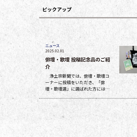
ピックアップ
ニュース
2025.02.01
俳壇・歌壇 投稿記念品のご紹
介
浄土宗新聞では、俳壇・歌壇コ
ーナーに投稿をいただき、「俳
壇・歌壇選」に選ばれた方には５
ポイント、他掲載になった方には
１ポイントを贈呈しています。ポ
イントは貯まった数に応じて、浄
土宗新聞オリジナルグッズなどの
景品と交換できます（交換・発送
は下記一覧表通知のタイミングに
なります）。 ポイント保有者の