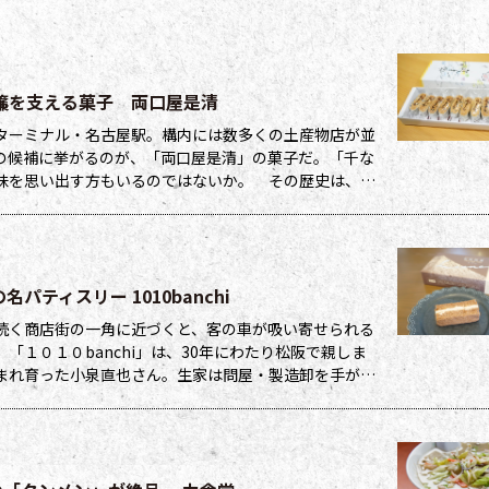
簾を支える菓子 両口屋是清
ターミナル・名古屋駅。構内には数多くの土産物店が並
の候補に挙がるのが、「両口屋是清」の菓子だ。「千な
味を思い出す方もいるのではないか。 その歴史は、寛
創業し尾張藩の御菓子御用をつとめ、二代藩主
ティスリー 1010banchi
続く商店街の一角に近づくと、客の車が吸い寄せられる
１０１０banchi」は、30年にわたり松阪で親しま
まれ育った小泉直也さん。生家は問屋・製造卸を手がけ
場所に店を構えた。店名には、その原点