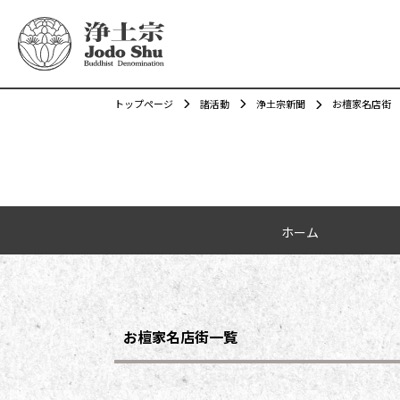
トップページ
諸活動
浄土宗新聞
お檀家名店街
カテゴリーナビゲーション
ホーム
お檀家名店街一覧