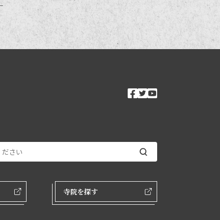
―
ソーシャルメ
facebook
twitter
youtube
ンク
寺院を探す