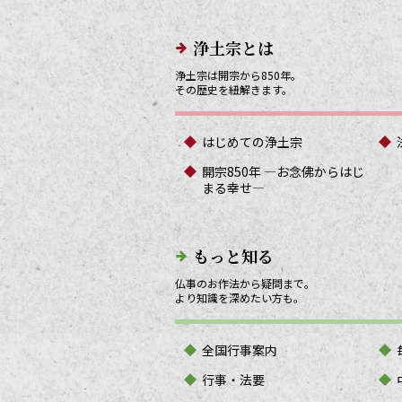
メインメニューリンク
浄土宗とは
浄土宗は開宗から850年。
その歴史を紐解きます。
はじめての浄土宗
開宗850年 ―お念佛からはじ
まる幸せ―
もっと知る
仏事のお作法から疑問まで。
より知識を深めたい方も。
全国行事案内
行事・法要