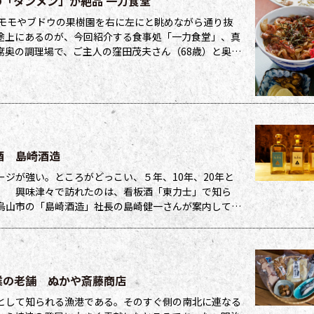
「タンメン」が絶品 一力食堂
モモやブドウの果樹園を右に左にと眺めながら通り抜
途上にあるのが、今回紹介する食事処「一力食堂」、真
席奥の調理場で、ご主人の窪田茂夫さん（68歳）と奥さ
回っていた。奥にある２部屋の座敷を含め、
酒 島崎酒造
ジが強い。ところがどっこい、５年、10年、20年と
。 興味津々で訪れたのは、看板酒「東力士」で知ら
烏山市の「島崎酒造」社長の島崎健一さんが案内してく
ものと10年ものを飲んでみてください」１年
業の老舗 ぬかや斎藤商店
として知られる漁港である。そのすぐ側の南北に連なる