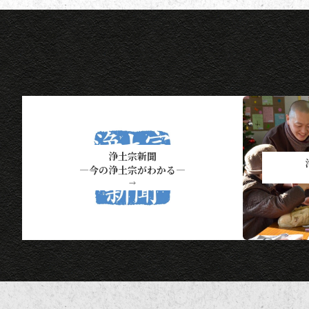
方には、半年に一度、ポイント数
とともに記念品一覧表を送付いた
し
浄土宗新聞
―今の浄土宗がわかる―
→