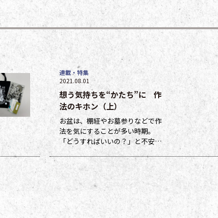
連載・特集
2021.08.01
想う気持ちを“かたち”に 作
法のキホン（上）
お盆は、棚経やお墓参りなどで作
法を気にすることが多い時期。
「どうすればいいの？」と不安に
なる方も多いのではないでしょう
か。作法ばかり気にしていては、
ご先祖さまやご本尊さまとしっか
りと向き合えません。今号から２
回にわたって紹介する浄土宗の作
法の基本をおさえ、大切な方と向
き合い、よりよい時間を過ごしま