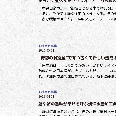
柔らかく煮込んだ「もつ丼」と平打ち麺の
中央自動車道一宮御坂ＩＣから車で約10分。
けると、やがて閑静な住宅街へ分け入る。その
っ赤な暖簾が目印だ。 中に入ると、テーブル
んの孝江さん（68歳）が、甲斐甲斐しく駆け
お檀家名店街
2026.05.01
“奇跡の洞窟蔵”で育つ古くて新しい熟成
日本酒は、しぼりたてがおいしいというイメー
熟成させた日本酒が、今ブームを起こしている
れ、洞窟熟成酒で注目されている、栃木県那須
れた。 「洞窟で熟成させた『熟露枯』の１年
お檀家名店街
2026.04.01
鰹や鮪の旨味が幸せを呼ぶ焼津水産加工
静岡焼津漁港といえば、鰹の水揚げ量日本一