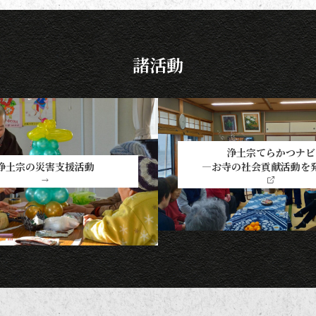
しょう。 袈裟のつけ方 お参りや法
要の時に、ぜひ身に着けていた
諸活動
浄土宗てらかつナビ
―お寺の社会貢献活動を
浄土宗の災害支援活動
→