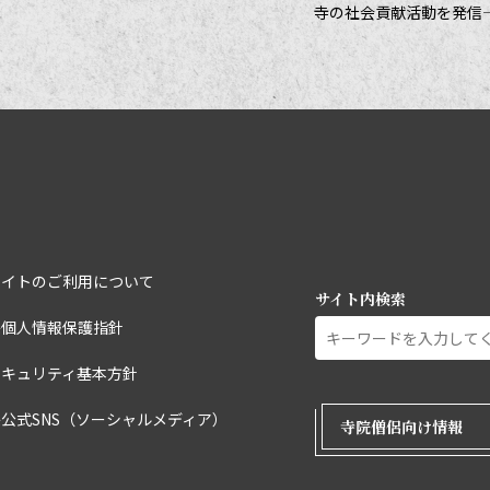
寺の社会貢献活動を発信
サイトのご利用について
サイト内検索
宗個人情報保護指針
セキュリティ基本方針
外部ページリ
公式SNS（ソーシャルメディア）
寺院僧侶向け情報