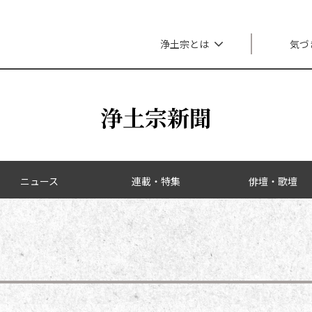
メインナビゲーション
浄土宗とは
気づ
浄土宗新聞
ニュース
連載・特集
俳壇・歌壇