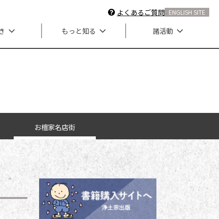
よくあるご質問
ENGLISH SITE
き
もっと知る
諸活動
お檀家名店街