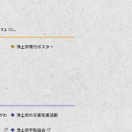
ますように。
浄土宗発行ポスター
がわ
浄土宗の災害支援活動
浄土宗平和協会