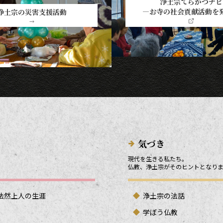
浄土宗てらかつナビ
―お寺の社会貢献活動を
浄土宗の災害支援活動
→
気づき
現代を生きる私たち。
仏教、浄土宗がそのヒントとなり
法然上人の生涯
浄土宗の法話
学ぼう仏教