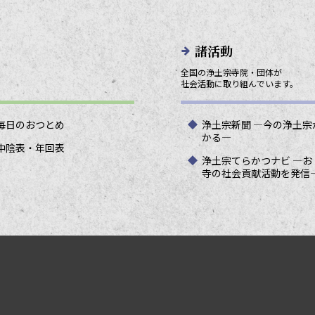
諸活動
全国の浄土宗寺院・団体が
社会活動に取り組んでいます。
毎日のおつとめ
浄土宗新聞 ―今の浄土宗
かる―
中陰表・年回表
浄土宗てらかつナビ ―お
寺の社会貢献活動を発信