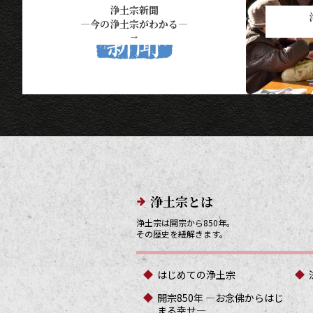
浄土宗新聞
―今の浄土宗がわかる―
→
メインメニューリンク
浄土宗とは
浄土宗は開宗から850年。
その歴史を紐解きます。
はじめての浄土宗
開宗850年 ―お念佛からはじ
まる幸せ―