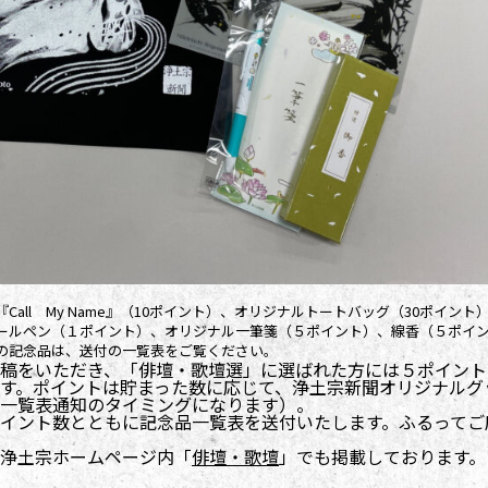
ll My Name』（10ポイント）、オリジナルトートバッグ（30ポイント
ールペン（１ポイント）、オリジナル一筆箋（５ポイント）、線香（５ポイ
の記念品は、送付の一覧表をご覧ください。
稿をいただき、「俳壇・歌壇選」に選ばれた方には５ポイント
す。ポイントは貯まった数に応じて、浄土宗新聞オリジナルグ
一覧表通知のタイミングになります）。
イント数とともに記念品一覧表を送付いたします。ふるってご
浄土宗ホームページ内「
俳壇・歌壇
」でも掲載しております。