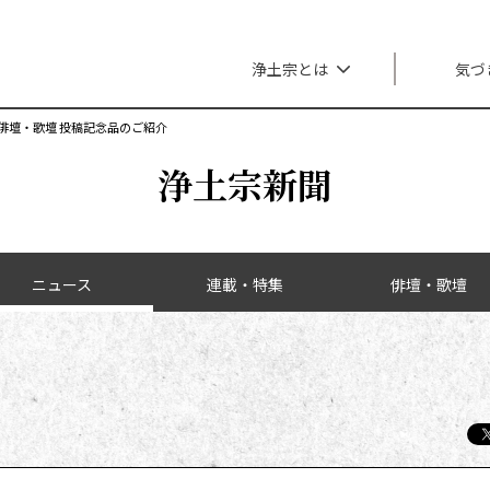
メインナビゲーション
浄土宗とは
気づ
俳壇・歌壇 投稿記念品のご紹介
浄土宗新聞
ニュース
連載・特集
俳壇・歌壇