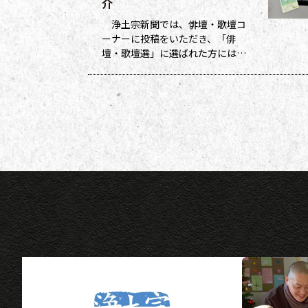
介
浄土宗新聞では、俳壇・歌壇コ
ーナーに投稿をいただき、「俳
壇・歌壇選」に選ばれた方には５
ポイント、他掲載になった方には
１ポイントを贈呈しています。ポ
イントは貯まった数に応じて、浄
土宗新聞オリジナルグッズなどの
景品と交換できます（交換・発送
は下記一覧表通知のタイミングに
なります）。 ポイント保有者の
方には、半年に一度、ポイント数
とともに記念品一覧表を送付いた
し