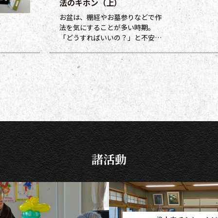
法のキホン（上）
お盆は、棚経やお墓参りなどで作
法を気にすることが多い時期。
「どうすればいいの？」と不安に
なる方も多いのではないでしょう
か。作法ばかり気にしていては、
ご先祖さまやご本尊さまとしっか
りと向き合えません。今号から２
回にわたって紹介する浄土宗の作
法の基本をおさえ、大切な方と向
き合い、よりよい時間を過ごしま
しょう。 袈裟のつけ方 お参りや法
要の時に、ぜひ身に着けていた
諸活動