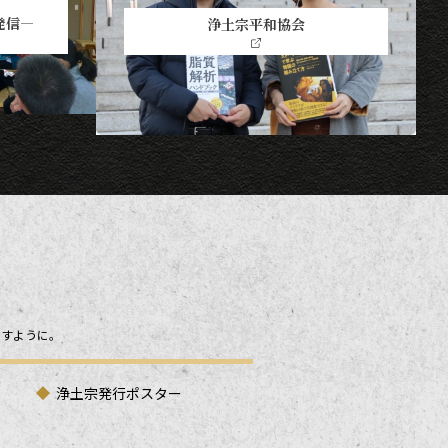
発信―
浄土宗平和協会
ますように。
浄土宗発行ポスター