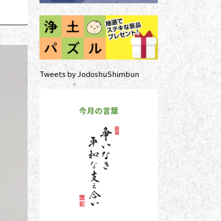
Tweets by JodoshuShimbun
今月の言葉