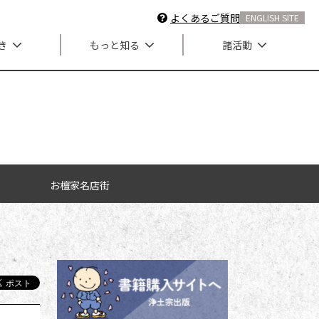
よくあるご質問
ENGLISH SITE
き
もっと知る
諸活動
お檀家名店街