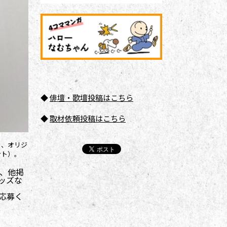
◆
俳壇
・歌壇投稿はこちら
◆
取材依頼投稿はこちら
）、オリジ
ント）。
、他掲
ッズな
応募く