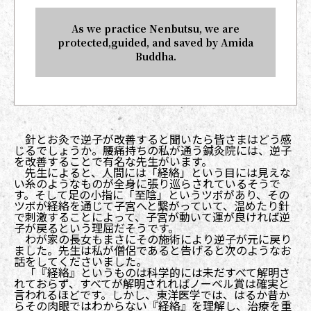
As we practice Nenbutsu, we are
protected,guided, and saved by Amida
Buddha.
針とお灸で逆子が改善すると聞いたら皆さまはどう感
じるでしょうか。腰痛持ちの私が通う鍼灸院には、逆子
を改善することで有名な先生がいます。
先生によると、人間には「経絡」という目には見えな
い糸のようなものが全身に張り巡らされているそうで
す。そして足の小指に「至陰」というツボがあり、その
ツボが経絡を通じて子宮へと繋がっていて、温めたり針
で刺激することによって、子宮が動いて運が良ければ逆
子が戻るという理屈だそうです。
わが家の長女もまさにその施術により逆子が元に戻り
ました。先生は私が僧侶であると告げると次のようなお
話をしてくださいました。
「『経絡』というものは科学的には未だすべて解明さ
れておらず、すべてが解明されればノーベル賞は確実と
言われるほどです。しかし、東洋医学では、はるか昔か
らその肉眼ではわからない『経絡』を理解し、治療を重