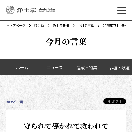
メニ
トップページ
諸活動
浄土宗新聞
今月の言葉
2025年7月：守ら
今月の言葉
カテゴリーナビゲーション
ホーム
ニュース
連載・特集
俳壇・歌壇
2025年7月：守られて導かれて救われて
投稿日時
2025年7月
守られて導かれて救われて