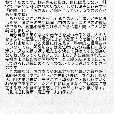
ねてきたのです。お寺さんと私は、目には見えない、科
学では完全に証明されていない、しかし確実に存在する
『経絡』と、『仏さま』と向き合うという点で共通点が
ありますね」
ありがたいことをおっしゃるこの人は何者かと思いま
したが、後にその先生は同じ市内の浄土宗のお寺の檀信
徒であり、五重相伝を受けられた念仏者と聞いて大いに
納得しました。
自分自身の至らなさや愚かさを見つめるとき、人の力
をはるかに超越した阿弥陀さまの慈悲の心を信じずには
いられません。たとえ目には見えず、科学的に証明され
ていなくても、阿弥陀さまは念仏者にいつも親しく寄り
添い、過ちを繰り返す私たちを決して見捨てずに間違い
なく救い取ってくださいます。また、先に往生されたご
先祖さまは私たちが阿弥陀さまとご縁を結ぶように、そ
して恐ろしい縁にめぐり合わないように導いてくださる
のです。
この季節は、お寺参りやお墓参りなど尊いご縁を感じ
る絶好の機会です。どうかご先祖さまに手を合わせなが
ら、阿弥陀さまに、守られて・導かれて・救われていく
わが身であること、たとえ目には見えなくても確実に存
在する尊い仏縁の糸を感じていただければと存じます。
（北海道札幌市 龍雲寺 丸山孝立）