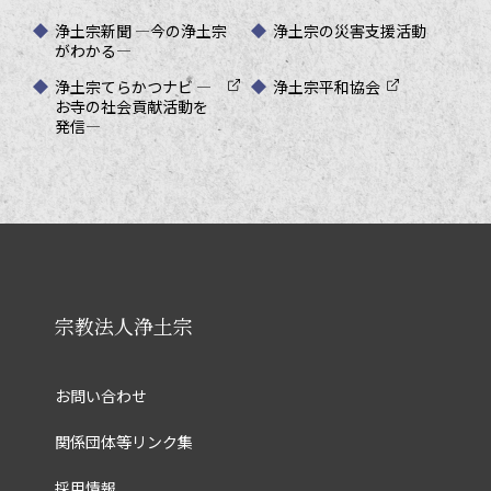
浄土宗新聞 ―今の浄土宗
浄土宗の災害支援活動
がわかる―
浄土宗てらかつナビ ―
浄土宗平和協会
お寺の社会貢献活動を
発信―
宗教法人浄土宗
お問い合わせ
関係団体等リンク集
採用情報