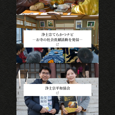
浄土宗てらかつナビ
―お寺の社会貢献活動を発信―
浄土宗平和協会