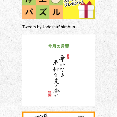
Tweets by JodoshuShimbun
今月の言葉