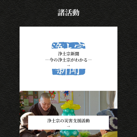
諸活動
浄土宗新聞
―今の浄土宗がわかる―
→
浄土宗の災害支援活動
→