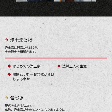
メインメニューリンク
浄土宗とは
浄土宗は開宗から850年。
その歴史を紐解きます。
はじめての浄土宗
法然上人の生涯
開宗850年 ―お念佛からは
じまる幸せ―
気づき
現代を生きる私たち。
仏教、浄土宗がそのヒントとなりますように。