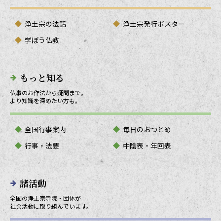
浄土宗の法話
浄土宗発行ポスター
学ぼう仏教
もっと知る
仏事のお作法から疑問まで。
より知識を深めたい方も。
全国行事案内
毎日のおつとめ
行事・法要
中陰表・年回表
諸活動
全国の浄土宗寺院・団体が
社会活動に取り組んでいます。