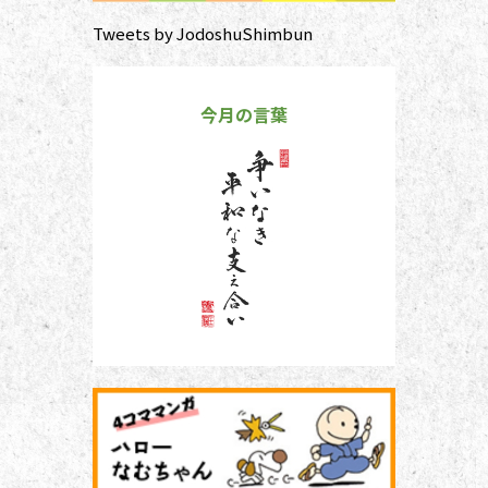
Tweets by JodoshuShimbun
今月の言葉