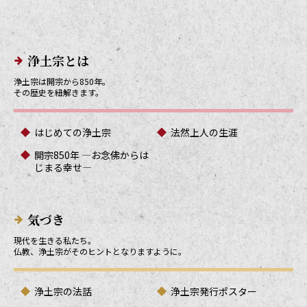
メインメニューリンク
浄土宗とは
浄土宗は開宗から850年。
その歴史を紐解きます。
はじめての浄土宗
法然上人の生涯
開宗850年 ―お念佛からは
じまる幸せ―
気づき
現代を生きる私たち。
仏教、浄土宗がそのヒントとなりますように。
浄土宗の法話
浄土宗発行ポスター