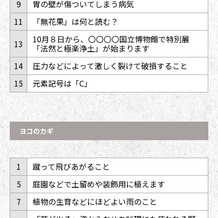
9
胃の壁が傷ついてしまう病気
11
「無花果」は何と読む？
10月８日から、〇〇〇〇国立博物館で特別展
13
「法然と極楽浄土」が始まります
14
圧力などによって激しく裂けて破損すること
15
元素記号は「C」
ヨコのカギ
1
蹴って飛びあがること
5
庭園などで土留めや装飾用に植えます
7
植物の生育などにほどよい雨のこと