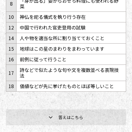
「芽が出る」姿からおせち料理にも使われる野
8
菜
10
神仏を祀る儀式を執り行う存在
12
中国で行われた官吏登用の試験
14
人や物を適当な所に割り当てておくこと
15
地球はこの星のまわりをまわっています
16
前例に従って行うこと
詩などで似たような句や文を複数並べる表現技
17
法
18
価値などが先に挙げたものとほぼ等しいこと
答えはこちら