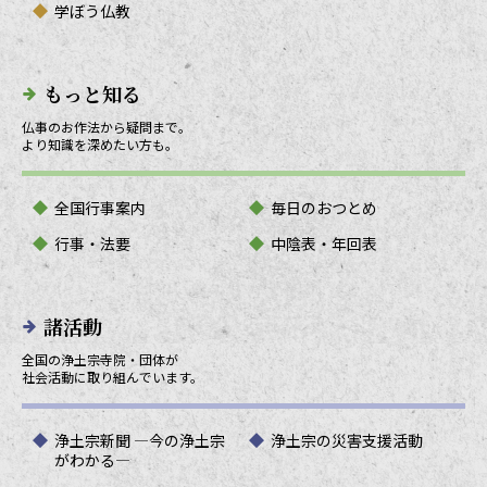
学ぼう仏教
もっと知る
仏事のお作法から疑問まで。
より知識を深めたい方も。
全国行事案内
毎日のおつとめ
行事・法要
中陰表・年回表
諸活動
全国の浄土宗寺院・団体が
社会活動に取り組んでいます。
浄土宗新聞 ―今の浄土宗
浄土宗の災害支援活動
がわかる―