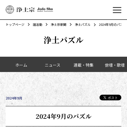
メニ
トップページ
諸活動
浄土宗新聞
浄土パズル
2024年9月のパズル
浄土パズル
カテゴリーナビゲーション
ホーム
ニュース
連載・特集
俳壇・歌壇
投稿日時
2024年9月
2024年9月のパズル