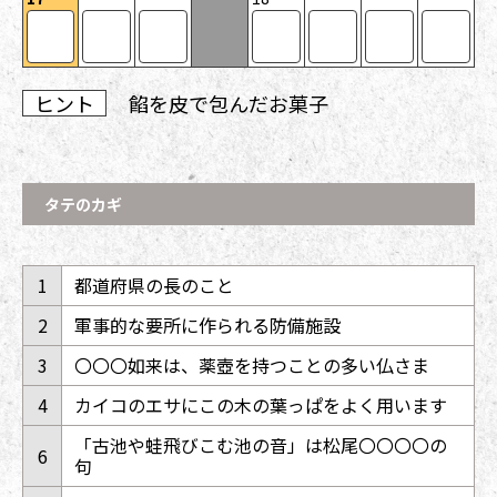
ヒント
餡を皮で包んだお菓子
タテのカギ
1
都道府県の長のこと
2
軍事的な要所に作られる防備施設
3
〇〇〇如来は、薬壺を持つことの多い仏さま
4
カイコのエサにこの木の葉っぱをよく用います
「古池や蛙飛びこむ池の音」は松尾〇〇〇〇の
6
句