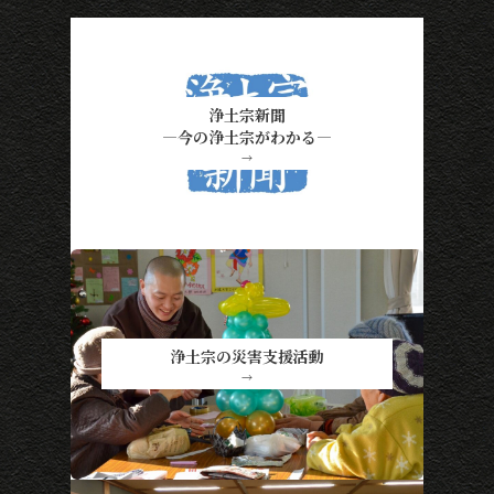
浄土宗新聞
―今の浄土宗がわかる―
→
浄土宗の災害支援活動
→