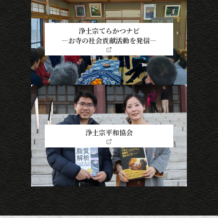
浄土宗てらかつナビ
―お寺の社会貢献活動を発信―
浄土宗平和協会