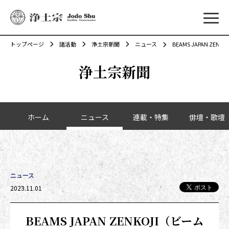
メニ
トップページ
諸活動
浄土宗新聞
ニュース
BEAMS JAPAN 
浄土宗新聞
カテゴリーナビゲーション
ホーム
ニュース
連載・特集
俳壇・歌壇
ニュース
投稿日時
2023.11.01
BEAMS JAPAN ZENKOJI（ビーム