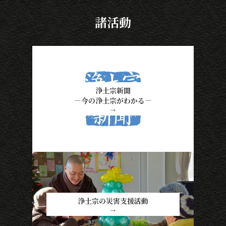
諸活動
浄土宗新聞
―今の浄土宗がわかる―
→
浄土宗の災害支援活動
→