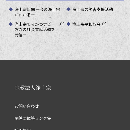
浄土宗新聞 ―今の浄土宗
浄土宗の災害支援活動
がわかる―
浄土宗てらかつナビ ―
浄土宗平和協会
お寺の社会貢献活動を
発信―
宗教法人浄土宗
お問い合わせ
関係団体等リンク集