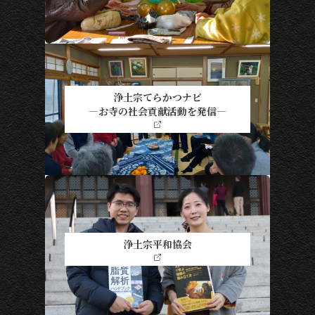
浄土宗てらかつナビ
―お寺の社会貢献活動を発信―
浄土宗平和協会