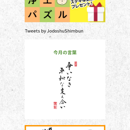
Tweets by JodoshuShimbun
今月の言葉