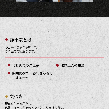
メインメニューリンク
浄土宗とは
浄土宗は開宗から850年。
その歴史を紐解きます。
はじめての浄土宗
法然上人の生涯
開宗850年 ―お念佛からは
じまる幸せ―
気づき
現代を生きる私たち。
仏教、浄土宗がそのヒントとなりますように。