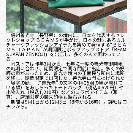
信州善光寺（長野県）の境内に、日本を代表するセレ
クトショップ ＢＥＡＭＳが手がけ、日本の魅力あるカル
チャーやファッションアイテムを集めて発信する“ＢＥＡ
ＭＳ ＪＡＰＡＮ”が期間限定ポップアップストア「BEAM
S JAPAN ZENKOJI」を出店し、多くの人で賑わってい
る。
同ストアは昨年3月から、七年に一度の善光寺御開帳
の時期に合わせ、期間限定で同寺門前に出店。多くの好
評の声があったため、善光寺境内の正面授与所内に場所
を移し、期間限定で出店した。善光寺山門に掲げられた
「鳩字の額」（“善光寺”の文字の中に5羽の鳩が隠れて
いる額）をあしらったトートバッグ （税込4,620円）や
小物入れ（税込1,210円）などのコラボアイテム（写
真）、店舗限定の御朱印帳も頒布される。
期間は9月1日から12月3日（8時から16時）。詳細は
コ
チラ
から。