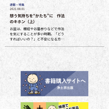
トを贈呈しています。ポイントは貯
連載・特集
まった数に応じて、浄土宗新聞オリ
2021.08.01
ジナルグッズなどの景品と交換でき
想う気持ちを“かたち”に 作法
ます（交換・発送は下記一覧表通知
のタイミングになります）。 ポイ
のキホン（上）
ント保有者の方には、半年に一度、
お盆は、棚経やお墓参りなどで作法
ポイント数とともに記念品一覧表を
を気にすることが多い時期。「どう
送付いたし
すればいいの？」と不安になる方も
多いのではないでしょうか。作法ば
かり気にしていては、ご先祖さまや
ご本尊さまとしっかりと向き合えま
せん。今号から２回にわたって紹介
する浄土宗の作法の基本をおさえ、
大切な方と向き合い、よりよい時間
を過ごしましょう。 袈裟のつけ方
お参りや法要の時に、ぜひ身に着け
ていた