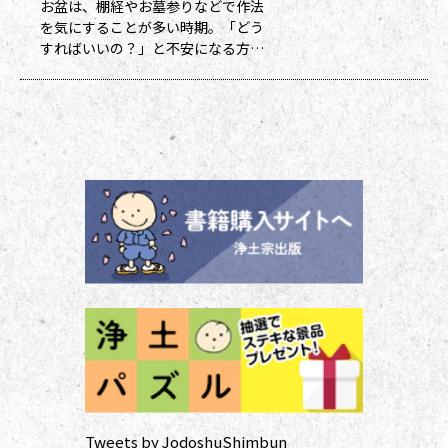
お盆は、棚経やお墓参りなどで作法
ポイント数とともに記念品一覧表を
を気にすることが多い時期。「どう
送付いたし
すればいいの？」と不安になる方も
多いのではないでしょうか。作法ば
かり気にしていては、ご先祖さまや
ご本尊さまとしっかりと向き合えま
せん。今号から２回にわたって紹介
する浄土宗の作法の基本をおさえ、
大切な方と向き合い、よりよい時間
を過ごしましょう。 袈裟のつけ方
お参りや法要の時に、ぜひ身に着け
ていた
Tweets by JodoshuShimbun