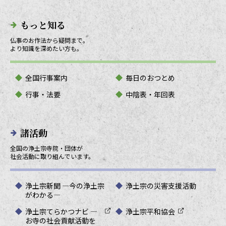
もっと知る
仏事のお作法から疑問まで。
より知識を深めたい方も。
全国行事案内
毎日のおつとめ
行事・法要
中陰表・年回表
諸活動
全国の浄土宗寺院・団体が
社会活動に取り組んでいます。
浄土宗新聞 ―今の浄土宗
浄土宗の災害支援活動
がわかる―
浄土宗てらかつナビ ―
浄土宗平和協会
お寺の社会貢献活動を