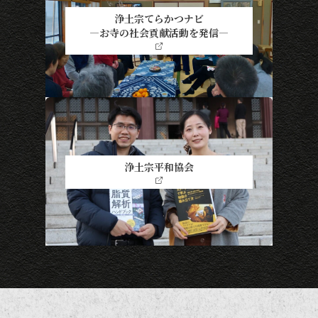
浄土宗てらかつナビ
―お寺の社会貢献活動を発信―
浄土宗平和協会