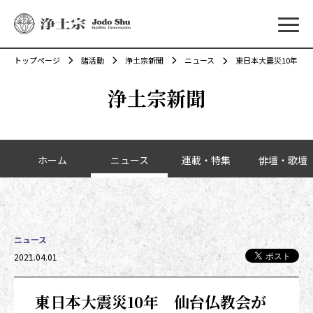
メニ
トップページ
諸活動
浄土宗新聞
ニュース
東日本大震災10年 
浄土宗新聞
カテゴリーナビゲーション
ホーム
ニュース
連載・特集
俳壇・歌壇
ニュース
2021.04.01
東日本大震災10年 仙台仏教会が