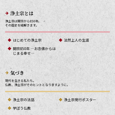
メインメニューリンク
浄土宗とは
浄土宗は開宗から850年。
その歴史を紐解きます。
はじめての浄土宗
法然上人の生涯
開宗850年 ―お念佛からは
じまる幸せ―
気づき
現代を生きる私たち。
仏教、浄土宗がそのヒントとなりますように。
浄土宗の法話
浄土宗発行ポスター
学ぼう仏教