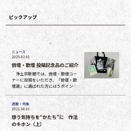
ピックアップ
ニュース
2025.02.01
俳壇・歌壇 投稿記念品のご紹介
浄土宗新聞では、俳壇・歌壇コー
ナーに投稿をいただき、「俳壇・歌
壇選」に選ばれた方には５ポイン
ト、他掲載になった方には１ポイン
トを贈呈しています。ポイントは貯
連載・特集
まった数に応じて、浄土宗新聞オリ
2021.08.01
ジナルグッズなどの景品と交換でき
想う気持ちを“かたち”に 作法
ます（交換・発送は下記一覧表通知
のタイミングになります）。 ポイ
のキホン（上）
ント保有者の方には、半年に一度、