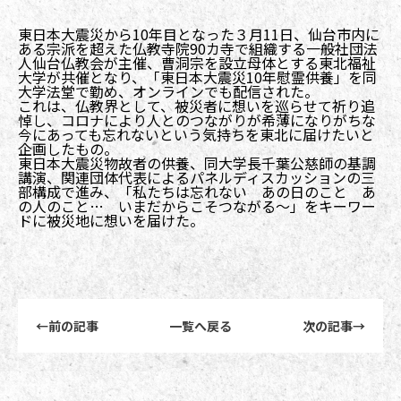
東日本大震災から10年目となった３月11日、仙台市内に
ある宗派を超えた仏教寺院90カ寺で組織する一般社団法
人仙台仏教会が主催、曹洞宗を設立母体とする東北福祉
大学が共催となり、「東日本大震災10年慰霊供養」を同
大学法堂で勤め、オンラインでも配信された。
これは、仏教界として、被災者に想いを巡らせて祈り追
悼し、コロナにより人とのつながりが希薄になりがちな
今にあっても忘れないという気持ちを東北に届けたいと
企画したもの。
東日本大震災物故者の供養、同大学長千葉公慈師の基調
講演、関連団体代表によるパネルディスカッションの三
部構成で進み、「私たちは忘れない あの日のこと あ
の人のこと… いまだからこそつながる～」をキーワー
ドに被災地に想いを届けた。
前後記事リンクナビゲーション
←
前の記事
一覧へ戻る
次の記事
→