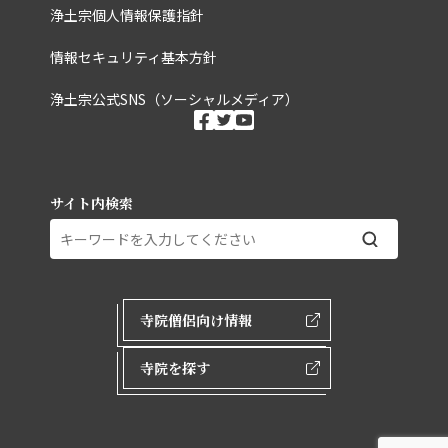
浄土宗個人情報保護指針
情報セキュリティ基本方針
浄土宗公式SNS（ソーシャルメディア）
ソーシャルメディ
facebook
twitter
youtube
サイト内検索
外部ページリンク
寺院僧侶向け情報
寺院を探す