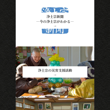
浄土宗新聞
―今の浄土宗がわかる―
→
浄土宗の災害支援活動
→