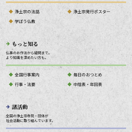
浄土宗の法話
浄土宗発行ポスター
学ぼう仏教
もっと知る
仏事のお作法から疑問まで。
より知識を深めたい方も。
全国行事案内
毎日のおつとめ
行事・法要
中陰表・年回表
諸活動
全国の浄土宗寺院・団体が
社会活動に取り組んでいます。