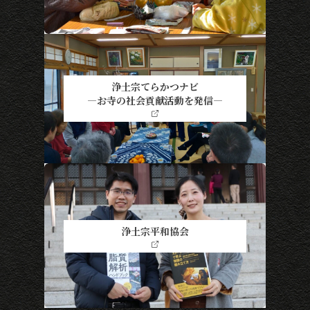
浄土宗てらかつナビ
―お寺の社会貢献活動を発信―
浄土宗平和協会