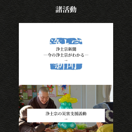
諸活動
浄土宗新聞
―今の浄土宗がわかる―
→
浄土宗の災害支援活動
→