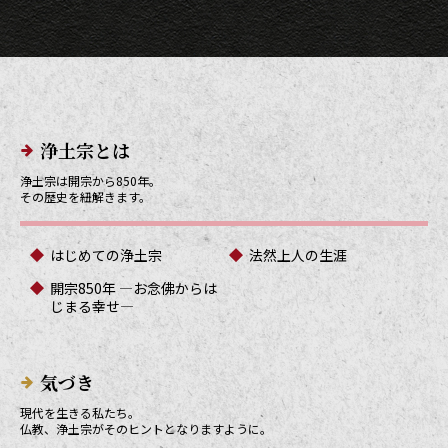
メインメニューリンク
浄土宗とは
浄土宗は開宗から850年。
その歴史を紐解きます。
はじめての浄土宗
法然上人の生涯
開宗850年 ―お念佛からは
じまる幸せ―
気づき
現代を生きる私たち。
仏教、浄土宗がそのヒントとなりますように。