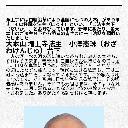
浄土宗には由緒沿革により全国に七つの大本山がありま
す。その住職を法主（ほっす）といい、「ご法主台下
（だいか）」とお呼びしています。新年にあたり、各大
本山のご法主台下から読者の皆さまに一口法話を頂戴い
たしました。
大本山 増上寺法主 小澤憲珠（おざ
わけんじゅ）台下
火の河、水の河の辺に追いつめられた旅人の気持ち、
それはそのまま、善導大師ご自身のお気持ちなのでしょ
う。自身を真摯に見つめ、懺悔心が深い人、それが二河
の辺にたたずむ旅人です。現代に生きる私達も、実は二
河に吞込まれそうになっている旅人です。この旅人は凡
夫なのです。でも普通に日常生活を送る私達に、その切
迫感はありません。それでも元祖さまは、そのような凡
夫でも、二河に溺れることなきお念仏のみ教えをお示し
下されました。ありがたく感謝せねばと存じます。