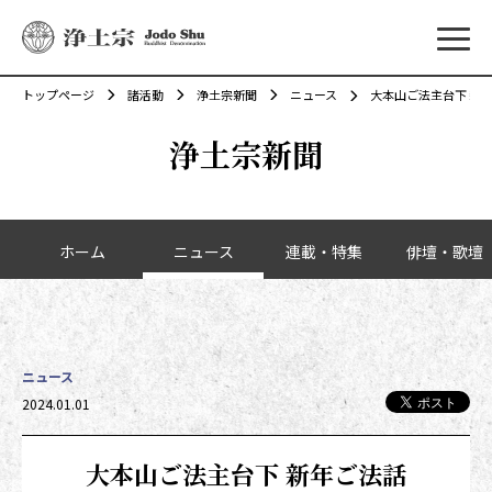
メニ
トップページ
諸活動
浄土宗新聞
ニュース
大本山ご法主台下 新
浄土宗新聞
カテゴリーナビゲーション
ホーム
ニュース
連載・特集
俳壇・歌壇
ニュース
投稿日時
2024.01.01
大本山ご法主台下 新年ご法話