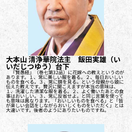
大本山 清浄華院法主 飯田実雄（い
いだじつゆう）台下
『賢愚経』（巻七第32品）に花嫁への教えというのが
あります。１、常に美しい服を着る。２、毎日おいしい
ものを食べる。３、常に鏡を見る。という母親から娘に
伝えた教えです。贅沢に聞こえますが本当の意味は、
１、洗濯した清潔な服を着る。２、よく働いたあとの食
事はおいしい。３、常に反省せよ。と同じ言葉を使って
も意味は異なります。「おいしいものを食べる」と「皆
が楽しい会話をしながらおいしくものをいただく」とは
大違いです。後者のようにありたいものですね。