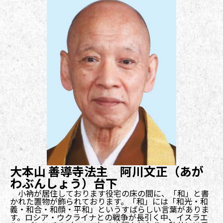
大本山 善導寺法主 阿川文正（あが
わぶんしょう）台下
小衲が居住しております役宅の床の間に、「和」と書
かれた置物が飾られております。「和」には「和光・和
義・和合・和顔・平和」というすばらしい言葉がありま
す。ロシア・ウクライナとの戦争が長引く中、イスラエ