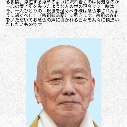
る世情、浮遊する浮草のように流れ着くのは何処なのか
―心の置き所を失ったような人の世の現今です。時は
今、一人ひとりの「現世を過ぐべき様は念仏申されんよ
うに過ぐべし」（宗祖御法語）に尽きます。宗祖のみ心
をいただいてお念仏の声に導かれる日々を共々に精進い
たしたいものです。