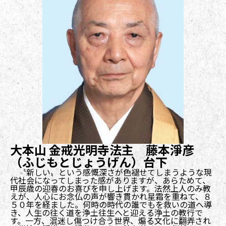
大本山 金戒光明寺法主 藤本淨彦
（ふじもとじょうげん）台下
〝新しい〟という感慨深さが色褪せてしまうような現
代社会になってしまった感がありますが、あらためて、
甲辰歳の迎春のお喜びを申し上げます。法然上人のみ教
えが、人心にお念仏の声が響き貫かれ星霜を重ねて、８
５０年を経ました。何時の時代の誰でもを救いの道へ導
き、人生の往く道を浄土往生へと迎える浄土の教行で
す。一方、混迷し傷つけ合う世界、煽る文化に翻弄され