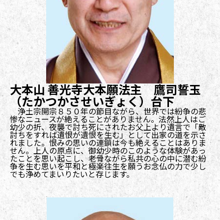
大本山 善光寺大本願法主 鷹司誓玉
（たかつかさせいぎょく）台下
浄土宗開宗８５０年の節目ながら、世界では紛争の悲
惨なニュースが絶えることがありません。法然上人はご
幼少の折、夜襲で討ち死にされたお父上より遺言で「敵
討ちをすれば遺恨が遺恨を生む」として出家の道を示さ
れました。恨みの思いの連鎖は今も絶えることはありま
せん。上人の原点に、御幼少時のこのような体験があっ
たことを思い起こし、老骨ながら私共の心の中に潜む紛
争を生む思いを平和と極楽往生を願うお念仏の力で少し
でも浄めてまいりたいと存じます。