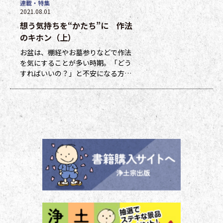
連載・特集
まった数に応じて、浄土宗新聞オリ
2021.08.01
ジナルグッズなどの景品と交換でき
想う気持ちを“かたち”に 作法
ます（交換・発送は下記一覧表通知
のタイミングになります）。 ポイ
のキホン（上）
ント保有者の方には、半年に一度、
お盆は、棚経やお墓参りなどで作法
ポイント数とともに記念品一覧表を
を気にすることが多い時期。「どう
送付いたし
すればいいの？」と不安になる方も
多いのではないでしょうか。作法ば
かり気にしていては、ご先祖さまや
ご本尊さまとしっかりと向き合えま
せん。今号から２回にわたって紹介
する浄土宗の作法の基本をおさえ、
大切な方と向き合い、よりよい時間
を過ごしましょう。 袈裟のつけ方
お参りや法要の時に、ぜひ身に着け
ていた