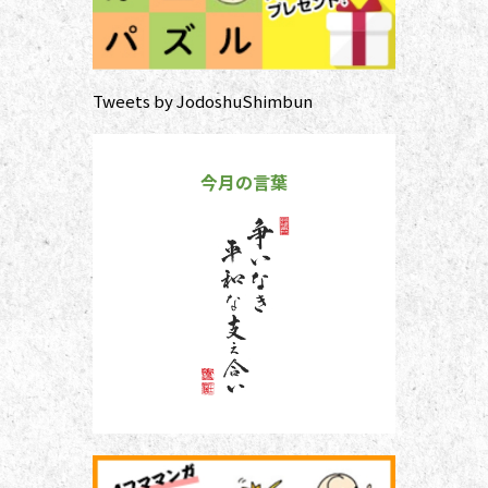
Tweets by JodoshuShimbun
今月の言葉