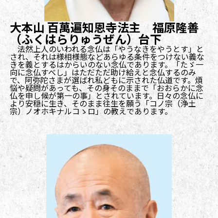
大本山 百萬遍知恩寺法主 福原隆善
（ふくはらりゅうぜん）台下
法然上人のいわれる念仏は「やうなきをやうとす」と
され、それは様相様態などあらゆる条件をつけない義な
きを義とするはからいのない念仏であります。「たゞ一
向に念仏すべし」はただただ助け給えと念仏するのみ
で、阿弥陀さまが選ばれ私どもに示された仏道です。煩
悩や疑問があっても、その身そのままで「おおらかに念
仏を申し候が第一の事」とされています。日々の念仏に
より安穏に生き、そのまま往生を願う「コノ宗（浄土
宗）ノオホキナルコゝロ」の教えであります。