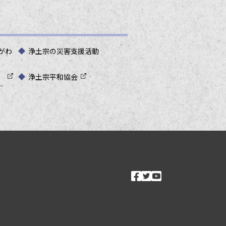
がわ
浄土宗の災害支援活動
浄土宗平和協会
―
ソーシャルメ
facebook
twitter
youtube