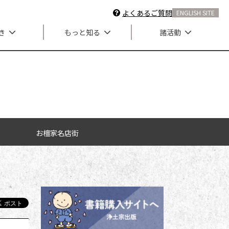
よくあるご質問
ENGLISH SITE
き
もっと知る
諸活動
お檀家名店街