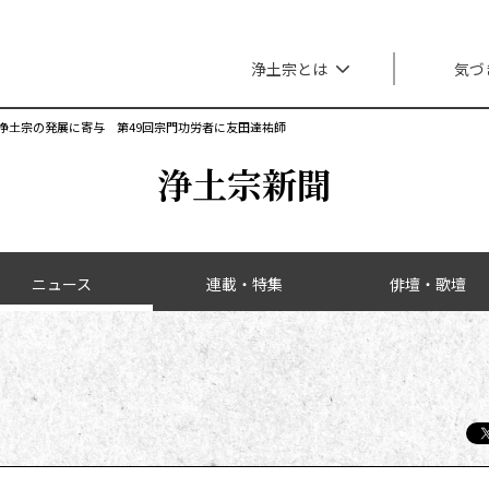
メインナビゲーション
浄土宗とは
気づ
浄土宗の発展に寄与 第49回宗門功労者に友田達祐師
浄土宗新聞
ニュース
連載・特集
俳壇・歌壇