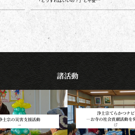
「どうすればいいの？」と不安に
なる方も多いのではないでしょう
か。作法ばかり気にしていては、
ご先祖さまやご本尊さまとしっか
りと向き合えません。今号から２
回にわたって紹介する浄土宗の作
法の基本をおさえ、大切な方と向
き合い、よりよい時間を過ごしま
しょう。 袈裟のつけ方 お参りや法
要の時に、ぜひ身に着けていた
諸活動
浄土宗てらかつナビ
―お寺の社会貢献活動を
浄土宗の災害支援活動
→