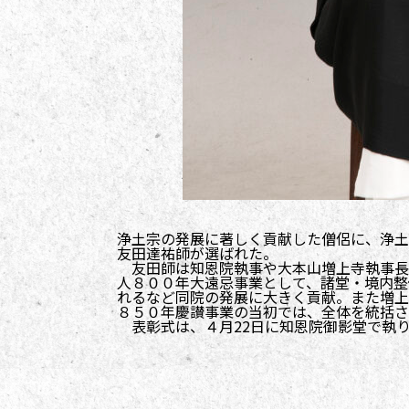
浄土宗の発展に著しく貢献した僧侶に、浄土
友田達祐師が選ばれた。
友田師は知恩院執事や大本山増上寺執事長
人８００年大遠忌事業として、諸堂・境内整
れるなど同院の発展に大きく貢献。また増上
８５０年慶讃事業の当初では、全体を統括さ
表彰式は、４月22日に知恩院御影堂で執