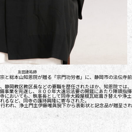
友田達祐師
宗と総本山知恩院が贈る「宗門功労者」に、静岡市の法伝寺前
、静岡教区教区長などの要職を歴任されたほか、知恩院では、
備事業を完遂し、８００年大遠忌法要の開筵にあたり陣頭指揮
寺においても、執事長として同寺大殿屋根瓦総葺き替えや浄土
れるなど、同寺の護持興隆に寄与された。
り行われ、浄土門主伊藤唯眞猊下から表彰状と記念品が贈呈さ