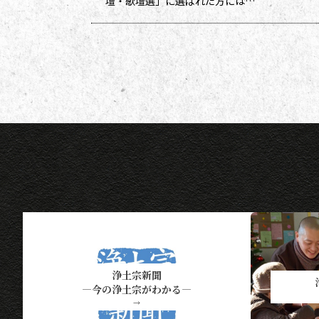
壇・歌壇選」に選ばれた方には５
ポイント、他掲載になった方には
１ポイントを贈呈しています。ポ
イントは貯まった数に応じて、浄
土宗新聞オリジナルグッズなどの
景品と交換できます（交換・発送
は下記一覧表通知のタイミングに
なります）。 ポイント保有者の
方には、半年に一度、ポイント数
とともに記念品一覧表を送付いた
し
浄土宗新聞
―今の浄土宗がわかる―
→