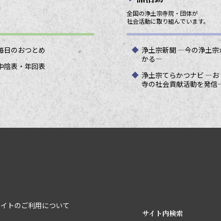
全国の浄土宗寺院・団体が
社会活動に取り組んでいます。
毎日のおつとめ
浄土宗新聞 ―今の浄土宗
かる―
中陰表・年回表
浄土宗てらかつナビ ―お
寺の社会貢献活動を発信
サイトのご利用について
サイト内検索