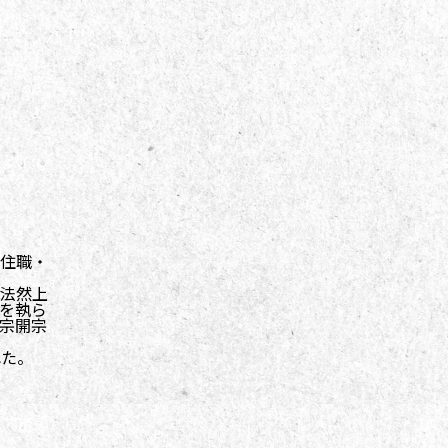
住職・
法然上
を執ら
宗開宗
れた。