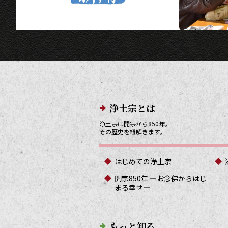
メインメニューリンク
浄土宗とは
浄土宗は開宗から850年。
その歴史を紐解きます。
はじめての浄土宗
開宗850年 ―お念佛からはじ
まる幸せ―
もっと知る