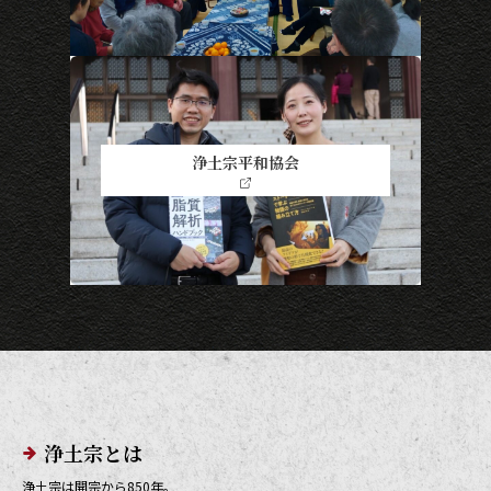
浄土宗平和協会
メインメニューリンク
浄土宗とは
浄土宗は開宗から850年。