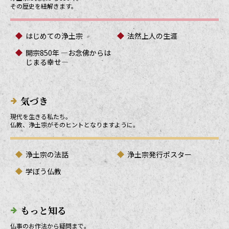
その歴史を紐解きます。
はじめての浄土宗
法然上人の生涯
開宗850年 ―お念佛からは
じまる幸せ―
気づき
現代を生きる私たち。
仏教、浄土宗がそのヒントとなりますように。
浄土宗の法話
浄土宗発行ポスター
学ぼう仏教
もっと知る
仏事のお作法から疑問まで。