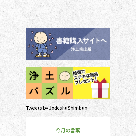
かり気にしていては、ご先祖さまや
ご本尊さまとしっかりと向き合えま
せん。今号から２回にわたって紹介
する浄土宗の作法の基本をおさえ、
大切な方と向き合い、よりよい時間
を過ごしましょう。 袈裟のつけ方
お参りや法要の時に、ぜひ身に着け
ていた
Tweets by JodoshuShimbun
今月の言葉