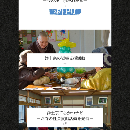
―今の浄土宗がわかる―
→
浄土宗の災害支援活動
→
浄土宗てらかつナビ
―お寺の社会貢献活動を発信―