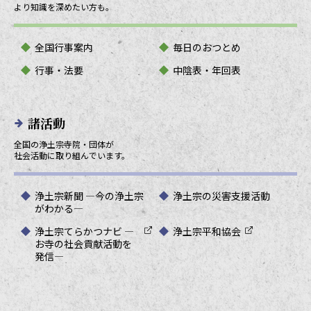
より知識を深めたい方も。
全国行事案内
毎日のおつとめ
行事・法要
中陰表・年回表
諸活動
全国の浄土宗寺院・団体が
社会活動に取り組んでいます。
浄土宗新聞 ―今の浄土宗
浄土宗の災害支援活動
がわかる―
浄土宗てらかつナビ ―
浄土宗平和協会
お寺の社会貢献活動を
発信―