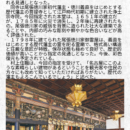
れる見通しとなった。
同寺は尾張徳川家初代藩主・徳川義直をはじめとする
歴代藩主の菩提寺として江戸時代初期に建立された浄土
宗寺院。今回指定された本堂は、１６５１年の建立だ
が、１７８５年に火災で消失し、２年後に再建されたも
の。尾張徳川家の威信を背景に造られた壮大な建築であ
ることや、内部の巧みな彫刻や鮮やかな色合いなどが高
く評価された。
１７９８年に建てられた尾張徳川家御霊屋は、義直を
はじめとする歴代藩主の霊を祀る霊廟で、格式高い構造
と荘厳な意匠が特徴。保存状態も極めて良好で、歴史的
価値が高いことから指定の見通しとなった。今後、彩色
復元も予定されている。
村上住職は、今回の指定を受けて、「名古屋にこのよ
うな素晴らしい建物があるということを観光客や住民の
方々にも改めて知っていただければありがたい。歴代の
藩主もよろこんでいるでしょう」と述べた。