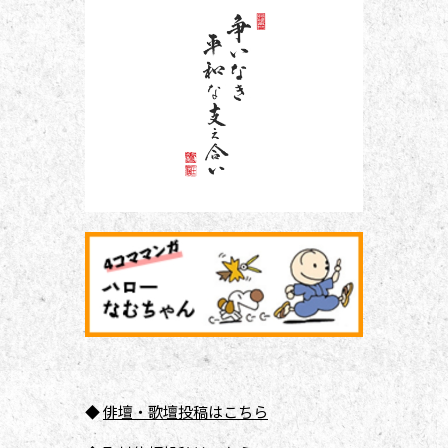
◆
俳壇
・歌壇投稿はこちら