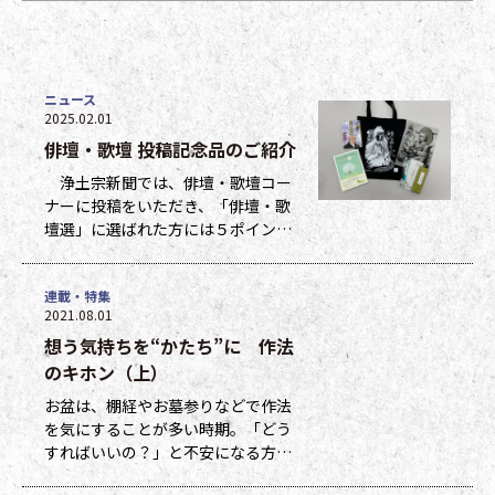
ニュース
2025.02.01
俳壇・歌壇 投稿記念品のご紹介
浄土宗新聞では、俳壇・歌壇コー
ナーに投稿をいただき、「俳壇・歌
壇選」に選ばれた方には５ポイン
ト、他掲載になった方には１ポイン
トを贈呈しています。ポイントは貯
連載・特集
まった数に応じて、浄土宗新聞オリ
2021.08.01
ジナルグッズなどの景品と交換でき
想う気持ちを“かたち”に 作法
ます（交換・発送は下記一覧表通知
のタイミングになります）。 ポイ
のキホン（上）
ント保有者の方には、半年に一度、
お盆は、棚経やお墓参りなどで作法
ポイント数とともに記念品一覧表を
を気にすることが多い時期。「どう
送付いたし
すればいいの？」と不安になる方も
多いのではないでしょうか。作法ば