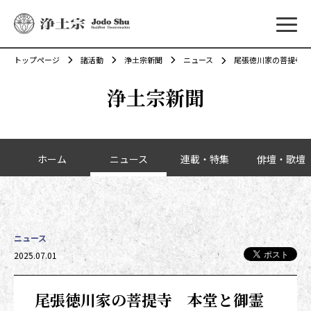
メニ
トップページ
諸活動
浄土宗新聞
ニュース
尾張徳川家の菩提寺 
浄土宗新聞
カテゴリーナビゲーション
ホーム
ニュース
連載・特集
俳壇・歌壇
ニュース
投稿日時
2025.07.01
尾張徳川家の菩提寺 本堂と御霊