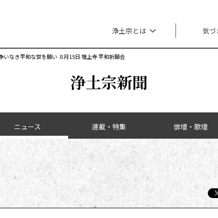
メインナビゲーション
浄土宗とは
気づ
争いなき平和な世を願い ８月15日 増上寺 平和祈願会
浄土宗新聞
ニュース
連載・特集
俳壇・歌壇