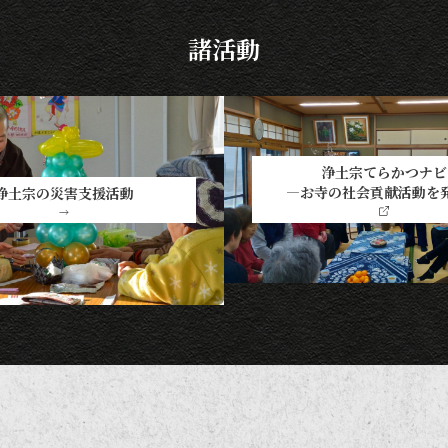
諸活動
浄土宗てらかつナビ
―お寺の社会貢献活動を
浄土宗の災害支援活動
→