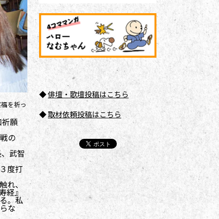
◆
俳壇
・歌壇投稿はこちら
冥福を祈っ
◆
取材依頼投稿はこちら
和祈願
戦の
長、武智
３度打
触れ、
寿経』
る。私
らな