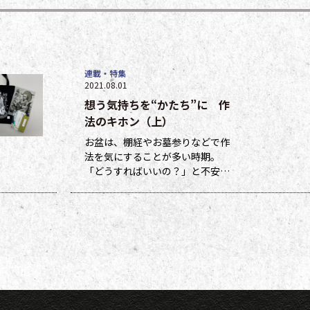
連載・特集
2021.08.01
想う気持ちを“かたち”に 作
法のキホン（上）
お盆は、棚経やお墓参りなどで作
法を気にすることが多い時期。
「どうすればいいの？」と不安に
なる方も多いのではないでしょう
か。作法ばかり気にしていては、
ご先祖さまやご本尊さまとしっか
りと向き合えません。今号から２
回にわたって紹介する浄土宗の作
法の基本をおさえ、大切な方と向
き合い、よりよい時間を過ごしま
しょう。 袈裟のつけ方 お参りや法
要の時に、ぜひ身に着けていた