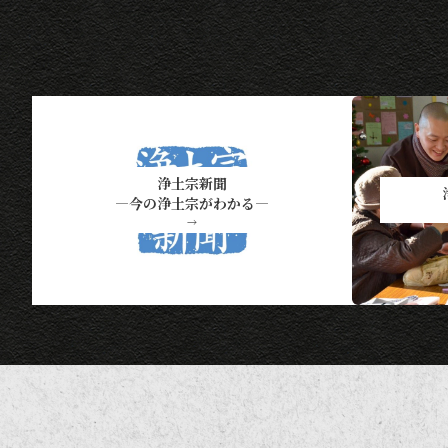
し
浄土宗新聞
―今の浄土宗がわかる―
→