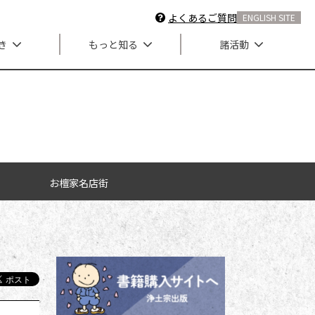
よくあるご質問
ENGLISH SITE
き
もっと知る
諸活動
お檀家名店街