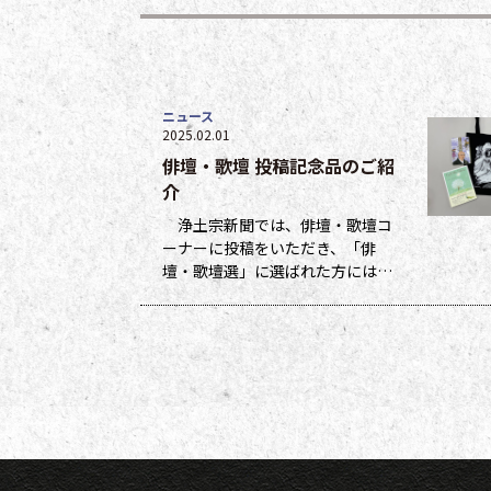
ニュース
2025.02.01
俳壇・歌壇 投稿記念品のご紹
介
浄土宗新聞では、俳壇・歌壇コ
ーナーに投稿をいただき、「俳
壇・歌壇選」に選ばれた方には５
ポイント、他掲載になった方には
１ポイントを贈呈しています。ポ
イントは貯まった数に応じて、浄
土宗新聞オリジナルグッズなどの
景品と交換できます（交換・発送
は下記一覧表通知のタイミングに
なります）。 ポイント保有者の
方には、半年に一度、ポイント数
とともに記念品一覧表を送付いた