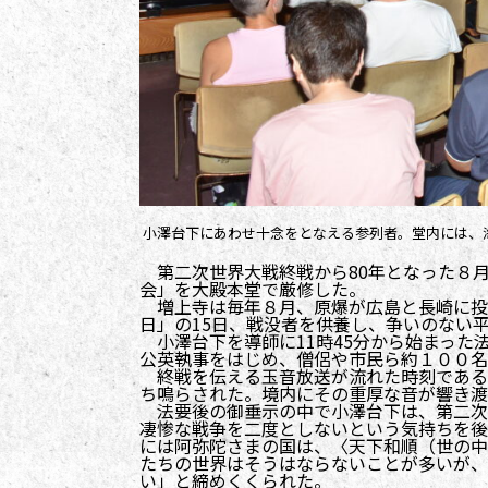
小澤台下にあわせ十念をとなえる参列者。堂内には、
第二次世界大戦終戦から80年となった８月
会」を大殿本堂で厳修した。
増上寺は毎年８月、原爆が広島と長崎に投
日」の15日、戦没者を供養し、争いのない
小澤台下を導師に11時45分から始まった
公英執事をはじめ、僧侶や市民ら約１００名
終戦を伝える玉音放送が流れた時刻である
ち鳴らされた。境内にその重厚な音が響き渡
法要後の御垂示の中で小澤台下は、第二次
凄惨な戦争を二度としないという気持ちを後
には阿弥陀さまの国は、〈天下和順（世の中
たちの世界はそうはならないことが多いが、
い」と締めくくられた。