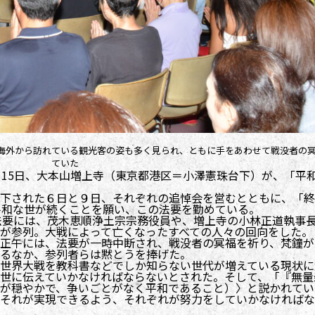
海外から訪れている観光客の姿も多く見られ、ともに手をあわせて戦没者の
ていた
15日、大本山増上寺（東京都港区＝小澤憲珠台下）が、「平
下された６日と９日、それぞれの追悼会を営むとともに、「終
平和な世が続くことを願い、この法要を勤めている。
法要には、茂木恵順浄土宗宗務役員や、増上寺の小林正道執事
が参列。大戦によって亡くなったすべての人々の回向をした。
正午には、法要が一時中断され、戦没者の冥福を祈り、梵鐘が
るなか、参列者らは黙とうを捧げた。
世界大戦を教科書などでしか知らない世代が増えている現状に
世に伝えていかなければならないとされた。そして、「『無量
が穏やかで、争いごとがなく平和であること）〉と説かれてい
それが実現できるよう、それぞれが努力をしていかなければな