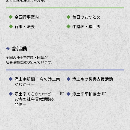
全国行事案内
毎日のおつとめ
行事・法要
中陰表・年回表
諸活動
全国の浄土宗寺院・団体が
社会活動に取り組んでいます。
浄土宗新聞 ―今の浄土宗
浄土宗の災害支援活動
がわかる―
浄土宗てらかつナビ ―
浄土宗平和協会
お寺の社会貢献活動を
発信―