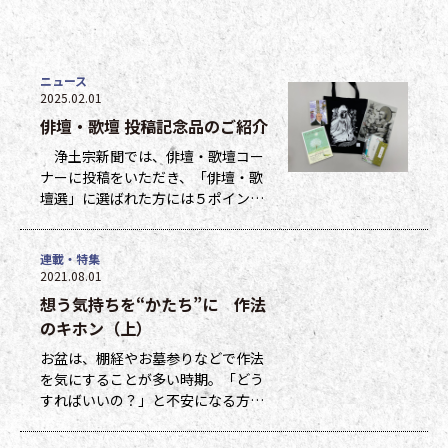
ニュース
2025.02.01
俳壇・歌壇 投稿記念品のご紹介
浄土宗新聞では、俳壇・歌壇コー
ナーに投稿をいただき、「俳壇・歌
壇選」に選ばれた方には５ポイン
ト、他掲載になった方には１ポイン
トを贈呈しています。ポイントは貯
連載・特集
まった数に応じて、浄土宗新聞オリ
2021.08.01
ジナルグッズなどの景品と交換でき
想う気持ちを“かたち”に 作法
ます（交換・発送は下記一覧表通知
のタイミングになります）。 ポイ
のキホン（上）
ント保有者の方には、半年に一度、
お盆は、棚経やお墓参りなどで作法
ポイント数とともに記念品一覧表を
を気にすることが多い時期。「どう
送付いたし
すればいいの？」と不安になる方も
多いのではないでしょうか。作法ば
かり気にしていては、ご先祖さまや