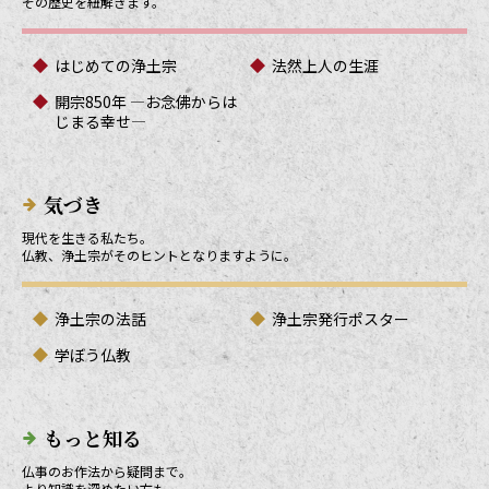
その歴史を紐解きます。
はじめての浄土宗
法然上人の生涯
開宗850年 ―お念佛からは
じまる幸せ―
気づき
現代を生きる私たち。
仏教、浄土宗がそのヒントとなりますように。
浄土宗の法話
浄土宗発行ポスター
学ぼう仏教
もっと知る
仏事のお作法から疑問まで。
より知識を深めたい方も。