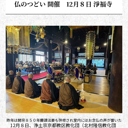
仏のつどい 開催 12月８日 淨福寺
昨年は開宗８５０年慶讃法要も併修され堂内にはお念仏の声が響いた
12月８日、浄土宗京都教区教化団（北村隆信教化団