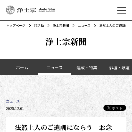
メニ
トップページ
諸活動
浄土宗新聞
ニュース
法然上人のご遺訓にな
浄土宗新聞
カテゴリーナビゲーション
ホーム
ニュース
連載・特集
俳壇・歌壇
ニュース
投稿日時
2025.12.01
法然上人のご遺訓にならう お念