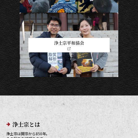
浄土宗平和協会
メインメニューリンク
浄土宗とは
浄土宗は開宗から850年。