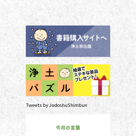
ご本尊さまとしっかりと向き合えま
せん。今号から２回にわたって紹介
する浄土宗の作法の基本をおさえ、
大切な方と向き合い、よりよい時間
を過ごしましょう。 袈裟のつけ方
お参りや法要の時に、ぜひ身に着け
ていた
Tweets by JodoshuShimbun
今月の言葉