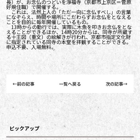
長）が、お念仏のつどいを淨福寺（京都市上京区＝菅原
好規住職）で開催する。
これは、法然上人の「ただ一向に念仏すべし」の言葉
になぞらえ、時間や場所にこだわらずお念仏をとなえる
ことを目的に毎年開催しているもの。
13時からの勤行では、実際に木魚を叩きお念仏をとな
えることができるほか、14時20分からは、同寺が所蔵す
る十王図（重文）の絵解きが行われ、京都市指定文化財
に指定されている同寺の本堂を拝観することができる。
申込不要、入場無料。
前後記事リンクナビゲーション
←
前の記事
一覧へ戻る
次の記事
→
ピックアップ