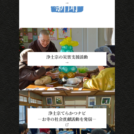
→
浄土宗の災害支援活動
→
浄土宗てらかつナビ
―お寺の社会貢献活動を発信―