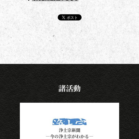
諸活動
浄土宗新聞
―今の浄土宗がわかる―