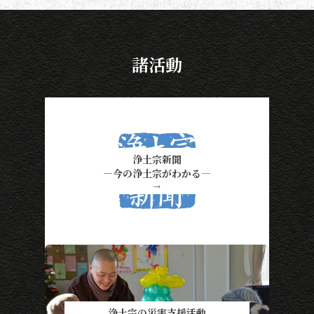
諸活動
浄土宗新聞
―今の浄土宗がわかる―
→
浄土宗の災害支援活動