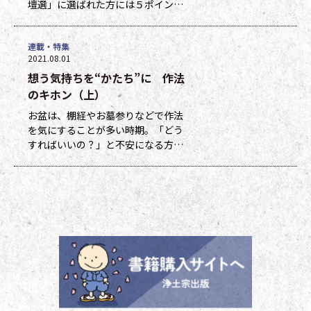
壇選」に選ばれた方には５ポイン
ト、他掲載になった方には１ポイン
トを贈呈しています。ポイントは貯
連載・特集
まった数に応じて、浄土宗新聞オリ
2021.08.01
ジナルグッズなどの景品と交換でき
想う気持ちを“かたち”に 作法
ます（交換・発送は下記一覧表通知
のタイミングになります）。 ポイ
のキホン（上）
ント保有者の方には、半年に一度、
お盆は、棚経やお墓参りなどで作法
ポイント数とともに記念品一覧表を
を気にすることが多い時期。「どう
送付いたし
すればいいの？」と不安になる方も
多いのではないでしょうか。作法ば
かり気にしていては、ご先祖さまや
ご本尊さまとしっかりと向き合えま
せん。今号から２回にわたって紹介
する浄土宗の作法の基本をおさえ、
大切な方と向き合い、よりよい時間
を過ごしましょう。 袈裟のつけ方
お参りや法要の時に、ぜひ身に着け
ていた