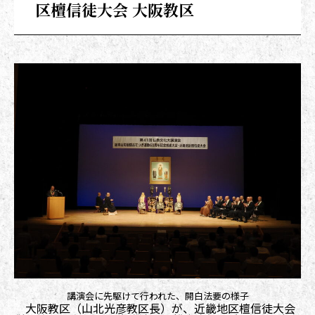
区檀信徒大会 大阪教区
講演会に先駆けて行われた、開白法要の様子
大阪教区（山北光彦教区長）が、近畿地区檀信徒大会