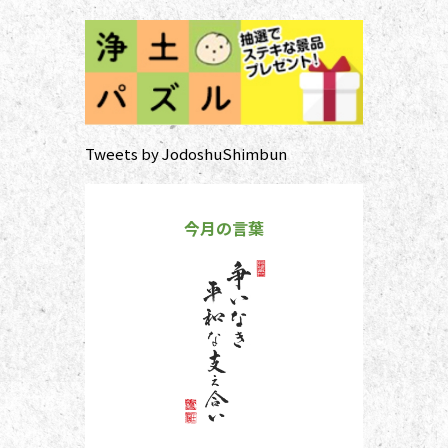
Tweets by JodoshuShimbun
今月の言葉