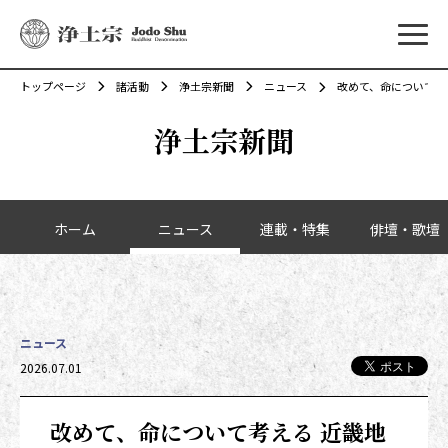
メニ
トップページ
諸活動
浄土宗新聞
ニュース
改めて、命について考
浄土宗新聞
カテゴリーナビゲーション
ホーム
ニュース
連載・特集
俳壇・歌壇
ニュース
投稿日時
2026.07.01
改めて、命について考える 近畿地