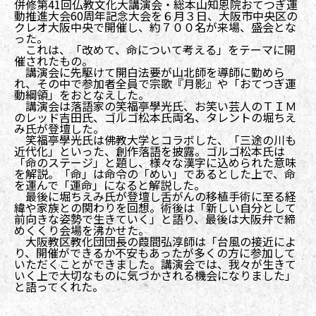
併修第41回仏教文化大講演会・総本山知恩院おてつぎ運
動推進大会60周年記念大会を６月３日、大阪市中央区の
クレオ大阪中央で開催し、約７００名が来場、盛会とな
った。
これは、「改めて、命について考える」をテーマに開
催されたもの。
講演会に先駆けて開白法要が山北師を導師に勤めら
れ、その中で参加者全員で宗歌『月影』や「おてつぎ運
動綱領」をおとなえした。
講演会は落語家の笑福亭學光氏、お笑い芸人のＴＩＭ
のレッド吉田氏、ゴルゴ松本氏両名、タレントの堀ちえ
み氏が登壇した。
笑福亭學光氏は佛教大学とコラボした、「三途の川も
近代化」といった、創作落語を披露。ゴルゴ松本氏は
「命のステージ」と題し、様々な漢字に込められた意味
を解説。「命」は命令の「めい」であるとした上で、命
を運んで「運命」になると解説した。
最後に堀ちえみ氏が登壇し舌がんの移植手術に至る経
緯や家族との関わりを回想。術後は「新しい自分として
前向きな姿勢で生きていく」と語り、最後は大阪弁で締
めくくり会場を沸かせた。
大阪教区教化団団長の葭間弘淳師は「台風の接近によ
り、開催ができるか不安もあったが多くの方に参加して
いただくことができました。講演会では、我々が生きて
いく上で大切なものに気づかされる機会になりました」
と語ってくれた。