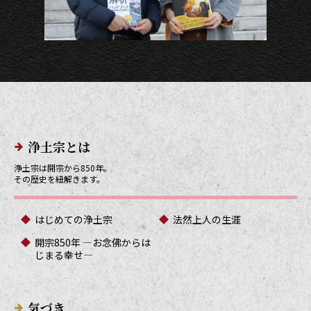
メインメニューリンク
浄土宗とは
浄土宗は開宗から850年。
その歴史を紐解きます。
はじめての浄土宗
法然上人の生涯
開宗850年 ―お念佛からは
じまる幸せ―
気づき