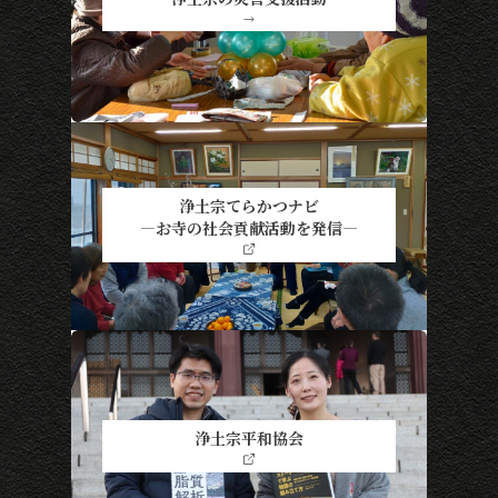
→
浄土宗てらかつナビ
―お寺の社会貢献活動を発信―
浄土宗平和協会