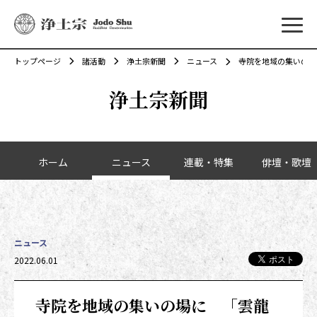
メニ
トップページ
諸活動
浄土宗新聞
ニュース
寺院を地域の集いの場
浄土宗新聞
カテゴリーナビゲーション
ホーム
ニュース
連載・特集
俳壇・歌壇
ニュース
投稿日時
2022.06.01
寺院を地域の集いの場に 「雲龍