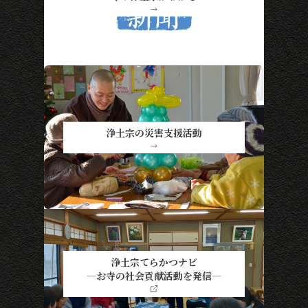
→
浄土宗の災害支援活動
→
浄土宗てらかつナビ
―お寺の社会貢献活動を発信―