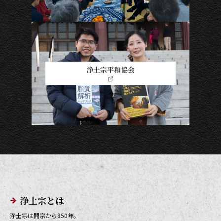
浄土宗平和協会
メインメニューリンク
浄土宗とは
浄土宗は開宗から850年。