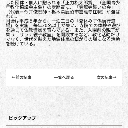
した団体・個人に贈られる「正力松太郎賞」（全国青少
年教化協議会主催）の奨励賞に、「雲龍寺集いの会」
（代表＝今井俊宏師・栃木県鹿沼市雲龍寺住職）が選ば
れた。
同会は平成５年から、一泊二日の「夏休み子供信行道
場」を実施。毎年30名以上が集い、寺院での体験や遊び
を通じて仏教情操を育んでいる。また、入園前の親子が
集う「サラナ親子教室」を開設するなど、教化活動だけ
でなく、世代を越えた地域住民の繋がりの場になる活動
を続けている。
前後記事リンクナビゲーション
←
前の記事
一覧へ戻る
次の記事
→
ピックアップ