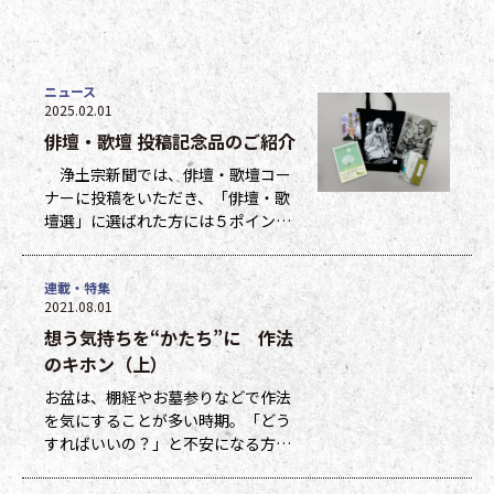
ニュース
2025.02.01
俳壇・歌壇 投稿記念品のご紹介
浄土宗新聞では、俳壇・歌壇コー
ナーに投稿をいただき、「俳壇・歌
壇選」に選ばれた方には５ポイン
ト、他掲載になった方には１ポイン
トを贈呈しています。ポイントは貯
連載・特集
まった数に応じて、浄土宗新聞オリ
2021.08.01
ジナルグッズなどの景品と交換でき
想う気持ちを“かたち”に 作法
ます（交換・発送は下記一覧表通知
のタイミングになります）。 ポイ
のキホン（上）
ント保有者の方には、半年に一度、
お盆は、棚経やお墓参りなどで作法
ポイント数とともに記念品一覧表を
を気にすることが多い時期。「どう
送付いたし
すればいいの？」と不安になる方も
多いのではないでしょうか。作法ば
かり気にしていては、ご先祖さまや