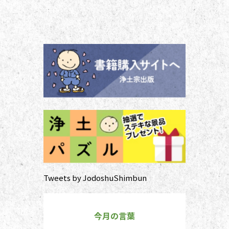
ご本尊さまとしっかりと向き合えま
せん。今号から２回にわたって紹介
する浄土宗の作法の基本をおさえ、
大切な方と向き合い、よりよい時間
を過ごしましょう。 袈裟のつけ方
お参りや法要の時に、ぜひ身に着け
ていた
Tweets by JodoshuShimbun
今月の言葉