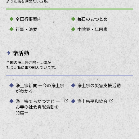
より知識を深めたい方も。
全国行事案内
毎日のおつとめ
行事・法要
中陰表・年回表
諸活動
全国の浄土宗寺院・団体が
社会活動に取り組んでいます。
浄土宗新聞 ―今の浄土宗
浄土宗の災害支援活動
がわかる―
浄土宗てらかつナビ ―
浄土宗平和協会
お寺の社会貢献活動を
発信―