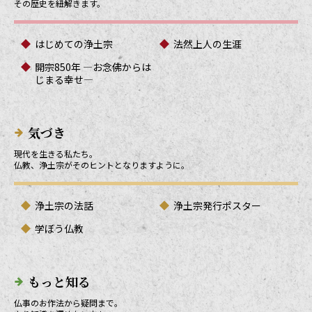
その歴史を紐解きます。
はじめての浄土宗
法然上人の生涯
開宗850年 ―お念佛からは
じまる幸せ―
気づき
現代を生きる私たち。
仏教、浄土宗がそのヒントとなりますように。
浄土宗の法話
浄土宗発行ポスター
学ぼう仏教
もっと知る
仏事のお作法から疑問まで。