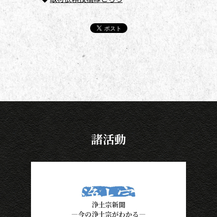
諸活動
浄土宗新聞
―今の浄土宗がわかる―