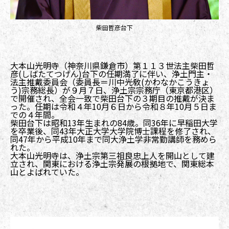
柴田哲彦台下
大本山光明寺（神奈川県鎌倉市）第１１３世法主柴田哲
彦(しばたてつげん)台下の任期満了に伴い、浄土門主・
法主推戴委員会（委員長＝川中光敎(かわなかこうきょ
う)宗務総長）が９月７日、浄土宗宗務庁（東京都港区）
で開催され、全会一致で柴田台下の３期目の推戴が決ま
った。任期は令和４年10月６日から令和８年10月５日ま
での４年間。
柴田台下は昭和13年生まれの84歳。同36年に早稲田大学
を卒業後、同43年大正大学大学院博士課程を修了され、
同47年から平成10年まで同大浄土学非常勤講師を務めら
れた。
大本山光明寺は、浄土宗第三祖良忠上人を開山として建
立され、関東における浄土宗発展の根拠地で、関東総本
山とよばれていた。
前後記事リンクナビゲーション