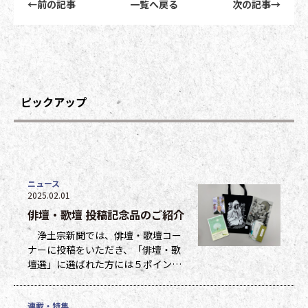
←
前の記事
一覧へ戻る
次の記事
→
ピックアップ
ニュース
2025.02.01
俳壇・歌壇 投稿記念品のご紹介
浄土宗新聞では、俳壇・歌壇コー
ナーに投稿をいただき、「俳壇・歌
壇選」に選ばれた方には５ポイン
ト、他掲載になった方には１ポイン
トを贈呈しています。ポイントは貯
連載・特集
まった数に応じて、浄土宗新聞オリ