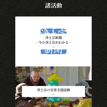
諸活動
浄土宗新聞
―今の浄土宗がわかる―
→
浄土宗の災害支援活動
→