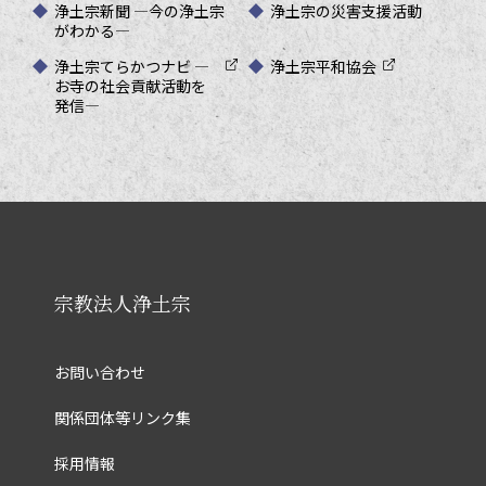
浄土宗新聞 ―今の浄土宗
浄土宗の災害支援活動
がわかる―
浄土宗てらかつナビ ―
浄土宗平和協会
お寺の社会貢献活動を
発信―
宗教法人浄土宗
お問い合わせ
関係団体等リンク集
採用情報