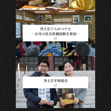
浄土宗てらかつナビ
―お寺の社会貢献活動を発信―
浄土宗平和協会