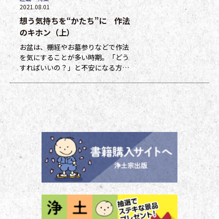
2021.08.01
ジナルグッズなどの景品と交換でき
想う気持ちを“かたち”に 作法
ます（交換・発送は下記一覧表通知
のタイミングになります）。 ポイ
のキホン（上）
ント保有者の方には、半年に一度、
お盆は、棚経やお墓参りなどで作法
ポイント数とともに記念品一覧表を
を気にすることが多い時期。「どう
送付いたし
すればいいの？」と不安になる方も
多いのではないでしょうか。作法ば
かり気にしていては、ご先祖さまや
ご本尊さまとしっかりと向き合えま
せん。今号から２回にわたって紹介
する浄土宗の作法の基本をおさえ、
大切な方と向き合い、よりよい時間
を過ごしましょう。 袈裟のつけ方
お参りや法要の時に、ぜひ身に着け
ていた