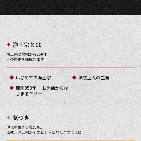
メインメニューリンク
浄土宗とは
浄土宗は開宗から850年。
その歴史を紐解きます。
はじめての浄土宗
法然上人の生涯
開宗850年 ―お念佛からは
じまる幸せ―
気づき
現代を生きる私たち。
仏教、浄土宗がそのヒントとなりますように。