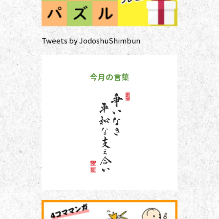
Tweets by JodoshuShimbun
今月の言葉