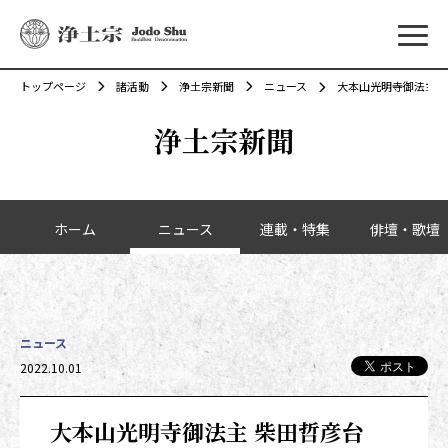
メニ
トップページ
諸活動
浄土宗新聞
ニュース
大本山光明寺御法主 
浄土宗新聞
カテゴリーナビゲーション
ホーム
ニュース
連載・特集
俳壇・歌壇
ニュース
2022.10.01
大本山光明寺御法主 柴田哲彦台