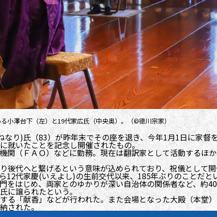
る小澤台下（左）と19代家広氏（中央奥）。（©德川宗家）
つねなり)氏（83）が昨年末でその座を退き、今年1月1日に家督
当主に就いたことを記念し開催されたもの。
機関（ＦＡＯ）などに勤務。現在は翻訳家として活動するほか
り後代へと繋げるという意味が込められており、祝儀として開
ら12代家慶(いえよし)の生前交代以来、185年ぶりのことだと
門をはじめ、両家とのゆかりが深い自治体の関係者など、約40
氏に譲られたという。
する「献香」などが行われた。また会場となった大殿（本堂）
納された。