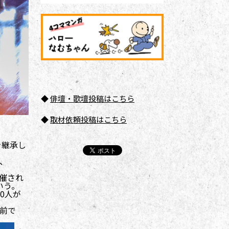
◆
俳壇
・歌壇投稿はこちら
◆
取材依頼投稿はこちら
を継承し
、
催され
いう。
0人が
前で