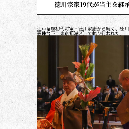
德川宗家19代が当主を継
江戸幕府初代将軍・德川家康から続く、德川
憲珠台下＝東京都港区）で執り行われた。