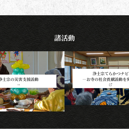
法の基本をおさえ、大切な方と向
き合い、よりよい時間を過ごしま
しょう。 袈裟のつけ方 お参りや法
要の時に、ぜひ身に着けていた
諸活動
浄土宗てらかつナビ
―お寺の社会貢献活動を
浄土宗の災害支援活動
→