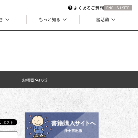
よくあるご質問
ENGLISH SITE
き
もっと知る
諸活動
お檀家名店街