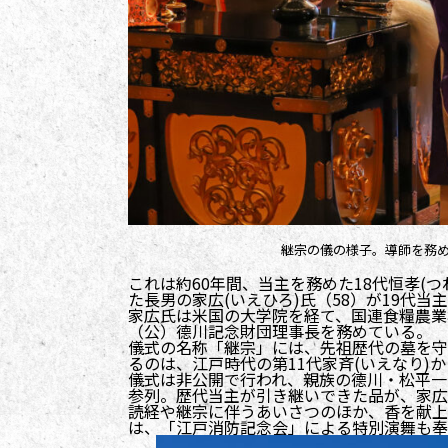
継宗の儀の様子。導師を務め
これは約60年間、当主を務めた18代恒孝(
た長男の家広(いえひろ)氏（58）が19代
家広氏は米国の大学院を経て、国連食糧農業
（公）德川記念財団理事長を務めている。
儀式の名称「継宗」には、先祖歴代の墓を守
るのは、江戸時代の第11代家斉(いえなり)か
儀式は非公開で行われ、親族の德川・松平一
参列。歴代当主が引き継いできた品が、家広
読経や継宗に伴うあいさつのほか、香を献上
は、「江戸消防記念会」による特別演舞も奉