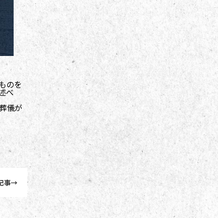
ものを
述べ
葬儀が
記事
→