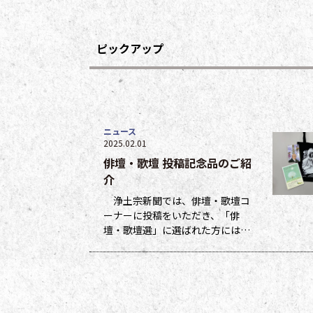
ピックアップ
ニュース
2025.02.01
俳壇・歌壇 投稿記念品のご紹
介
浄土宗新聞では、俳壇・歌壇コ
ーナーに投稿をいただき、「俳
壇・歌壇選」に選ばれた方には５
ポイント、他掲載になった方には
１ポイントを贈呈しています。ポ
イントは貯まった数に応じて、浄
土宗新聞オリジナルグッズなどの
景品と交換できます（交換・発送