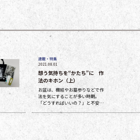
連載・特集
2021.08.01
想う気持ちを“かたち”に 作
法のキホン（上）
お盆は、棚経やお墓参りなどで作
法を気にすることが多い時期。
「どうすればいいの？」と不安に
なる方も多いのではないでしょう
か。作法ばかり気にしていては、
ご先祖さまやご本尊さまとしっか
りと向き合えません。今号から２
回にわたって紹介する浄土宗の作