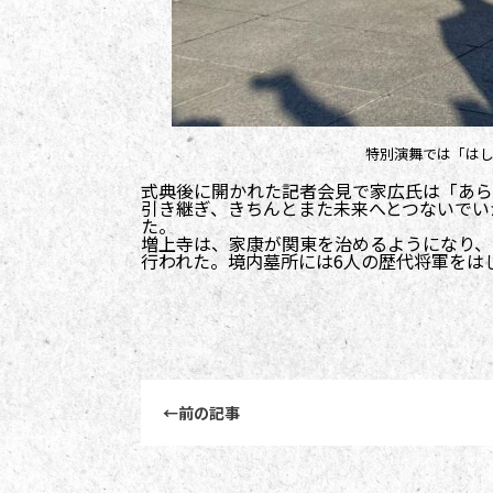
特別演舞では「は
式典後に開かれた記者会見で家広氏は「あら
引き継ぎ、きちんとまた未来へとつないでい
た。
増上寺は、家康が関東を治めるようになり、
行われた。境内墓所には6人の歴代将軍をは
前後記事リンクナビゲーション
←
前の記事