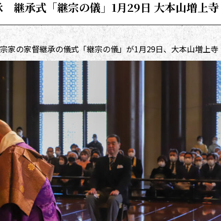
承 継承式「継宗の儀」1月29日 大本山増上寺
宗家の家督継承の儀式「継宗の儀」が1月29日、大本山増上寺