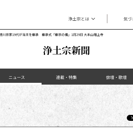
メインナビゲーション
浄土宗とは
気づ
德川宗家19代が当主を継承 継承式「継宗の儀」1月29日 大本山増上寺
浄土宗新聞
ニュース
連載・特集
俳壇・歌壇