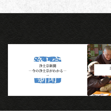
は下記一覧表通知のタイミングに
なります）。 ポイント保有者の
方には、半年に一度、ポイント数
とともに記念品一覧表を送付いた
し
浄土宗新聞
―今の浄土宗がわかる―
→