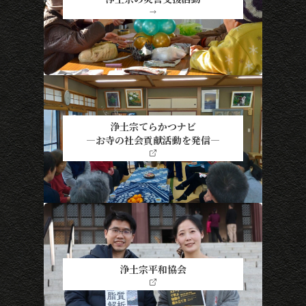
→
浄土宗てらかつナビ
―お寺の社会貢献活動を発信―
浄土宗平和協会