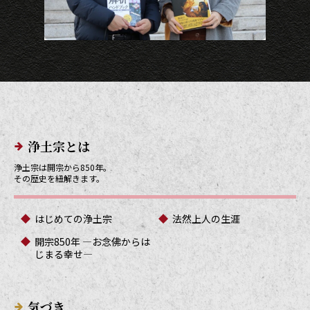
メインメニューリンク
浄土宗とは
浄土宗は開宗から850年。
その歴史を紐解きます。
はじめての浄土宗
法然上人の生涯
開宗850年 ―お念佛からは
じまる幸せ―
気づき