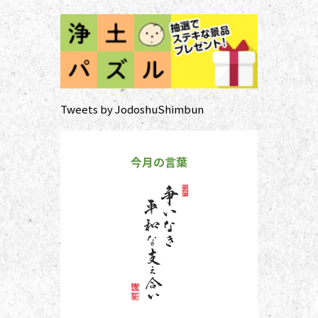
Tweets by JodoshuShimbun
今月の言葉