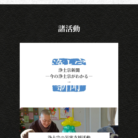
諸活動
浄土宗新聞
―今の浄土宗がわかる―
→
浄土宗の災害支援活動