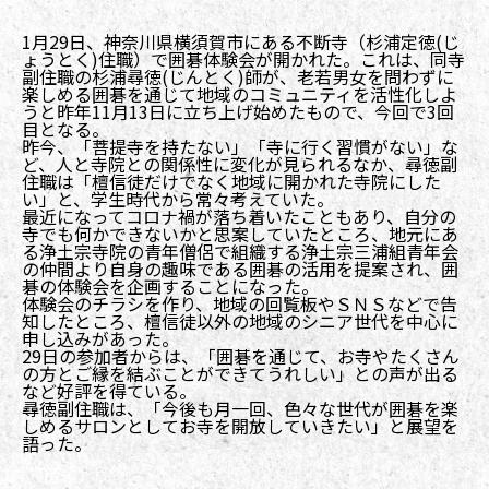
1月29日、神奈川県横須賀市にある不断寺（杉浦定徳(じ
ょうとく)住職）で囲碁体験会が開かれた。これは、同寺
副住職の杉浦尋徳(じんとく)師が、老若男女を問わずに
楽しめる囲碁を通じて地域のコミュニティを活性化しよ
うと昨年11月13日に立ち上げ始めたもので、今回で3回
目となる。
昨今、「菩提寺を持たない」「寺に行く習慣がない」な
ど、人と寺院との関係性に変化が見られるなか、尋徳副
住職は「檀信徒だけでなく地域に開かれた寺院にした
い」と、学生時代から常々考えていた。
最近になってコロナ禍が落ち着いたこともあり、自分の
寺でも何かできないかと思案していたところ、地元にあ
る浄土宗寺院の青年僧侶で組織する浄土宗三浦組青年会
の仲間より自身の趣味である囲碁の活用を提案され、囲
碁の体験会を企画することになった。
体験会のチラシを作り、地域の回覧板やＳＮＳなどで告
知したところ、檀信徒以外の地域のシニア世代を中心に
申し込みがあった。
29日の参加者からは、「囲碁を通じて、お寺やたくさん
の方とご縁を結ぶことができてうれしい」との声が出る
など好評を得ている。
尋徳副住職は、「今後も月一回、色々な世代が囲碁を楽
しめるサロンとしてお寺を開放していきたい」と展望を
語った。