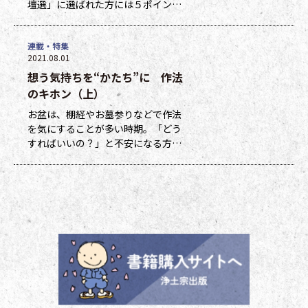
壇選」に選ばれた方には５ポイン
ト、他掲載になった方には１ポイン
トを贈呈しています。ポイントは貯
連載・特集
まった数に応じて、浄土宗新聞オリ
2021.08.01
ジナルグッズなどの景品と交換でき
想う気持ちを“かたち”に 作法
ます（交換・発送は下記一覧表通知
のタイミングになります）。 ポイ
のキホン（上）
ント保有者の方には、半年に一度、
お盆は、棚経やお墓参りなどで作法
ポイント数とともに記念品一覧表を
を気にすることが多い時期。「どう
送付いたし
すればいいの？」と不安になる方も
多いのではないでしょうか。作法ば
かり気にしていては、ご先祖さまや
ご本尊さまとしっかりと向き合えま
せん。今号から２回にわたって紹介
する浄土宗の作法の基本をおさえ、
大切な方と向き合い、よりよい時間
を過ごしましょう。 袈裟のつけ方
お参りや法要の時に、ぜひ身に着け
ていた