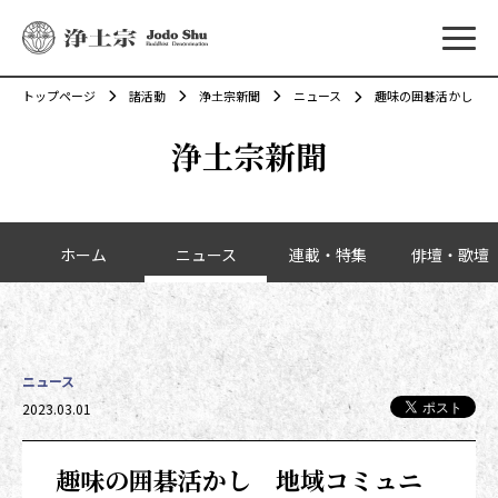
メニ
トップページ
諸活動
浄土宗新聞
ニュース
趣味の囲碁活かし 地
浄土宗新聞
カテゴリーナビゲーション
ホーム
ニュース
連載・特集
俳壇・歌壇
ニュース
2023.03.01
趣味の囲碁活かし 地域コミュニ