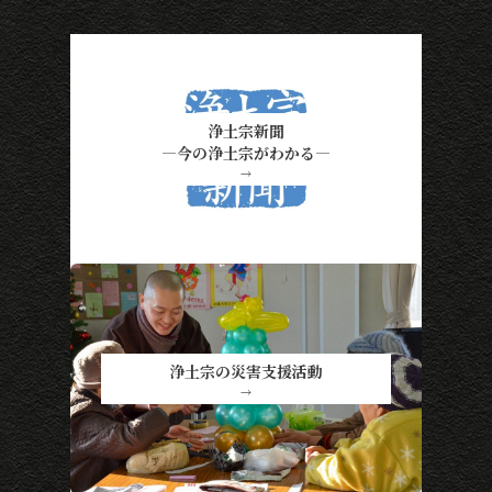
浄土宗新聞
―今の浄土宗がわかる―
→
浄土宗の災害支援活動
→