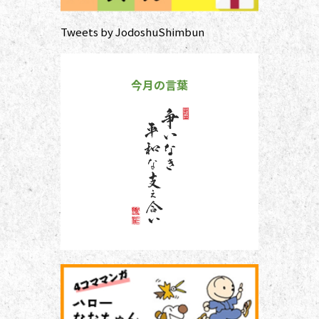
Tweets by JodoshuShimbun
今月の言葉