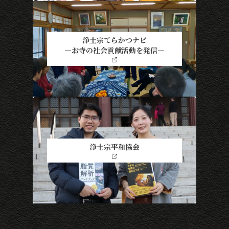
浄土宗てらかつナビ
―お寺の社会貢献活動を発信―
浄土宗平和協会