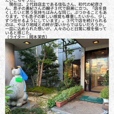
現在は、２代目店主である佳弘さん、初代の紀彦さ
ん、息子の勇紀さんの親子３代で厨房に立つ。「店を良
くしたいと思う気持ちはみんな同じ。ぶつかることもあ
ります。でも息子の新しい感覚も尊重したいから、少し
ずつ任せるようにしています」。３代で店を続けられる
のは、やはり地域との絆が深いからではないだろうか。
一皿に込められた想いが、人々の心と日常に根を張って
いると感じた。
（ライター：岡本茉衣）