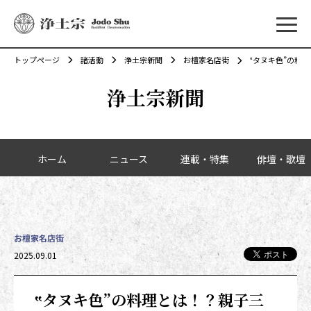
メニ
トップページ
諸活動
浄土宗新聞
お檀家名店街
‟タヌキ色”の料
浄土宗新聞
カテゴリーナビゲーション
ホーム
ニュース
連載・特集
俳壇・歌壇
お檀家名店街
投稿日時
2025.09.01
‟タヌキ色”の料理とは！？親子三