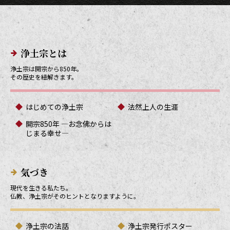
メインメニューリンク
浄土宗とは
浄土宗は開宗から850年。
その歴史を紐解きます。
はじめての浄土宗
法然上人の生涯
開宗850年 ―お念佛からは
じまる幸せ―
気づき
現代を生きる私たち。
仏教、浄土宗がそのヒントとなりますように。
浄土宗の法話
浄土宗発行ポスター