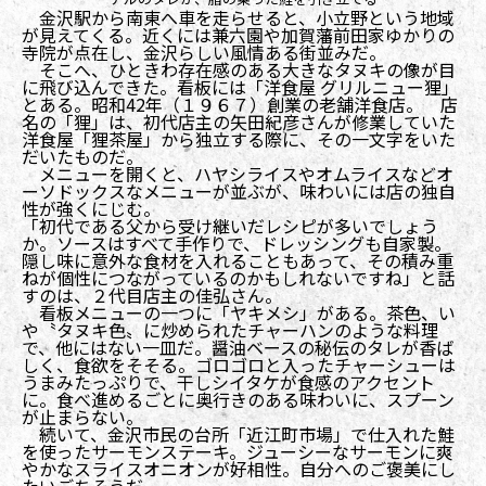
金沢駅から南東へ車を走らせると、小立野という地域
が見えてくる。近くには兼六園や加賀藩前田家ゆかりの
寺院が点在し、金沢らしい風情ある街並みだ。
そこへ、ひときわ存在感のある大きなタヌキの像が目
に飛び込んできた。看板には「洋食屋 グリルニュー狸」
とある。昭和42年（１９６７）創業の老舗洋食店。 店
名の「狸」は、初代店主の矢田紀彦さんが修業していた
洋食屋「狸茶屋」から独立する際に、その一文字をいた
だいたものだ。
メニューを開くと、ハヤシライスやオムライスなどオ
ーソドックスなメニューが並ぶが、味わいには店の独自
性が強くにじむ。
「初代である父から受け継いだレシピが多いでしょう
か。ソースはすべて手作りで、ドレッシングも自家製。
隠し味に意外な食材を入れることもあって、その積み重
ねが個性につながっているのかもしれないですね」と話
すのは、２代目店主の佳弘さん。
看板メニューの一つに「ヤキメシ」がある。茶色、い
や〝タヌキ色〟に炒められたチャーハンのような料理
で、他にはない一皿だ。醤油ベースの秘伝のタレが香ば
しく、食欲をそそる。ゴロゴロと入ったチャーシューは
うまみたっぷりで、干しシイタケが食感のアクセント
に。食べ進めるごとに奥行きのある味わいに、スプーン
が止まらない。
続いて、金沢市民の台所「近江町市場」で仕入れた鮭
を使ったサーモンステーキ。ジューシーなサーモンに爽
やかなスライスオニオンが好相性。自分へのご褒美にし
たいごちそうだ。