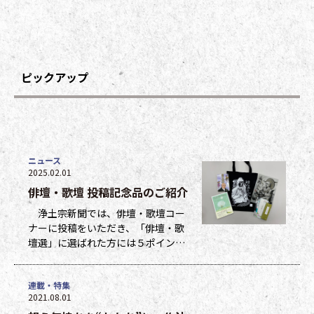
ピックアップ
ニュース
2025.02.01
俳壇・歌壇 投稿記念品のご紹介
浄土宗新聞では、俳壇・歌壇コー
ナーに投稿をいただき、「俳壇・歌
壇選」に選ばれた方には５ポイン
ト、他掲載になった方には１ポイン
トを贈呈しています。ポイントは貯
連載・特集
まった数に応じて、浄土宗新聞オリ
2021.08.01
ジナルグッズなどの景品と交換でき