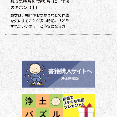
想う気持ちを“かたち”に 作法
ます（交換・発送は下記一覧表通知
のタイミングになります）。 ポイ
のキホン（上）
ント保有者の方には、半年に一度、
お盆は、棚経やお墓参りなどで作法
ポイント数とともに記念品一覧表を
を気にすることが多い時期。「どう
送付いたし
すればいいの？」と不安になる方も
多いのではないでしょうか。作法ば
かり気にしていては、ご先祖さまや
ご本尊さまとしっかりと向き合えま
せん。今号から２回にわたって紹介
する浄土宗の作法の基本をおさえ、
大切な方と向き合い、よりよい時間
を過ごしましょう。 袈裟のつけ方
お参りや法要の時に、ぜひ身に着け
ていた