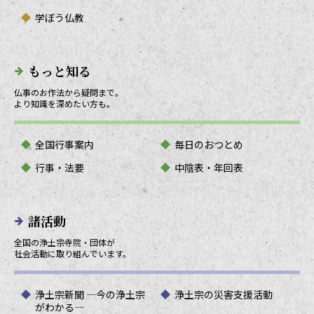
学ぼう仏教
もっと知る
仏事のお作法から疑問まで。
より知識を深めたい方も。
全国行事案内
毎日のおつとめ
行事・法要
中陰表・年回表
諸活動
全国の浄土宗寺院・団体が
社会活動に取り組んでいます。
浄土宗新聞 ―今の浄土宗
浄土宗の災害支援活動
がわかる―