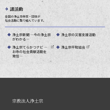
諸活動
全国の浄土宗寺院・団体が
社会活動に取り組んでいます。
浄土宗新聞 ―今の浄土宗
浄土宗の災害支援活動
がわかる―
浄土宗てらかつナビ ―
浄土宗平和協会
お寺の社会貢献活動を
発信―
宗教法人浄土宗