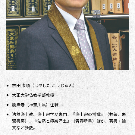
林田 康順（はやしだ こうじゅん）
大正大学仏教学部教授
慶岸寺（神奈川県）住職
法然浄土教、浄土宗学が専門。『浄土宗の常識』（共著、朱
鷺書房）、『法然と極楽浄土』（青春新書）ほか、著書・論
文など多数。