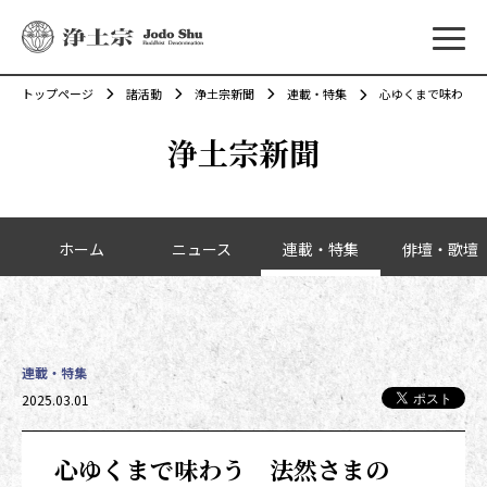
メニ
トップページ
諸活動
浄土宗新聞
連載・特集
心ゆくまで味わう 
浄土宗新聞
カテゴリーナビゲーション
ホーム
ニュース
連載・特集
俳壇・歌壇
連載・特集
投稿日時
2025.03.01
心ゆくまで味わう 法然さまの