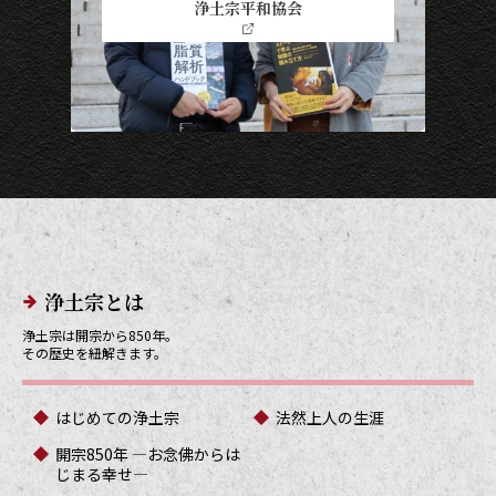
浄土宗平和協会
メインメニューリンク
浄土宗とは
浄土宗は開宗から850年。
その歴史を紐解きます。
はじめての浄土宗
法然上人の生涯
開宗850年 ―お念佛からは
じまる幸せ―