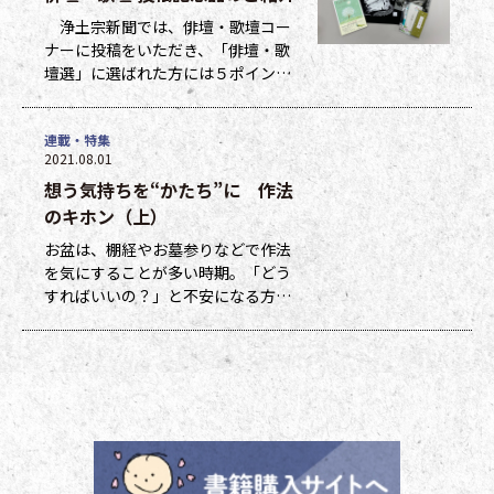
浄土宗新聞では、俳壇・歌壇コー
ナーに投稿をいただき、「俳壇・歌
壇選」に選ばれた方には５ポイン
ト、他掲載になった方には１ポイン
トを贈呈しています。ポイントは貯
連載・特集
まった数に応じて、浄土宗新聞オリ
2021.08.01
ジナルグッズなどの景品と交換でき
想う気持ちを“かたち”に 作法
ます（交換・発送は下記一覧表通知
のタイミングになります）。 ポイ
のキホン（上）
ント保有者の方には、半年に一度、
お盆は、棚経やお墓参りなどで作法
ポイント数とともに記念品一覧表を
を気にすることが多い時期。「どう
送付いたし
すればいいの？」と不安になる方も
多いのではないでしょうか。作法ば
かり気にしていては、ご先祖さまや
ご本尊さまとしっかりと向き合えま
せん。今号から２回にわたって紹介
する浄土宗の作法の基本をおさえ、
大切な方と向き合い、よりよい時間
を過ごしましょう。 袈裟のつけ方
お参りや法要の時に、ぜひ身に着け