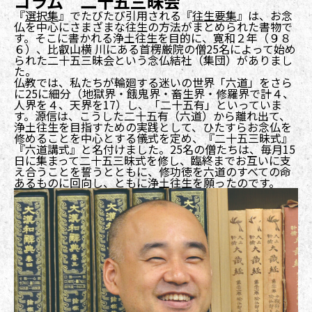
コラム 二十五三昧会
『
選択集
』でたびたび引用される『
往生要集
』は、お念
仏を中心にさまざまな往生の方法がまとめられた書物で
す。そこに書かれる浄土往生を目的に、寛和２年（９８
６）、比叡山横 川にある首楞厳院の僧25名によって始め
られた二十五三昧会という念仏結社（集団）がありまし
た。
仏教では、私たちが輪廻する迷いの世界「六道」をさら
に25に細分（地獄界・餓鬼界・畜生界・修羅界で計４、
人界を４、天界を17）し、「二十五有」といっていま
す。源信は、こうした二十五有（六道）から離れ出て、
浄土往生を目指すための実践として、ひたすらお念仏を
修めることを中心とする儀式を定め、『二十五三昧式』
『六道講式』と名付けました。25名の僧たちは、毎月15
日に集まって二十五三昧式を修し、臨終までお互いに支
え合うことを誓うとともに、修功徳を六道のすべての命
あるものに回向し、ともに浄土往生を願ったのです。