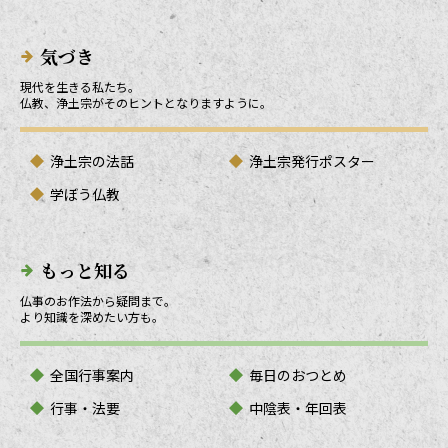
気づき
現代を生きる私たち。
仏教、浄土宗がそのヒントとなりますように。
浄土宗の法話
浄土宗発行ポスター
学ぼう仏教
もっと知る
仏事のお作法から疑問まで。
より知識を深めたい方も。
全国行事案内
毎日のおつとめ
行事・法要
中陰表・年回表