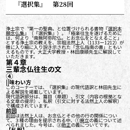
『選択集』 第28回
浄土宗で〝第一の聖典〟と位置づけられる書物『
選択本
願念仏集
』（『選択集』）。「極楽往生を遂げるために
は、何より〝南無阿弥陀仏〟とお念仏をとなえること」
とする浄土宗の教えを、宗祖法然上人（1133ー1212）が
微に入り細に入り説き示された「念仏指南の書」ともい
えるものです。大正大学教授・林田康順先生に解説して
いただきます。
第４章
三輩念仏往生の文
④
||味わい方
このコーナーでは、『選択集』の現代語訳と林田先生に
よる解説を掲載しています。
現代語訳部分は、篇目（章題）、引文（内容の根拠とな
る文章の提示）、私釈（引文に対する法然上人の解釈）
で構成されています。
前回
前回
は法然上人は、お念仏とその他の行の関係につい
て、３種の理由を提示される中、①
廃立
の義について述
べられました。今号は、②
助正
の義についてです。
【私釈】