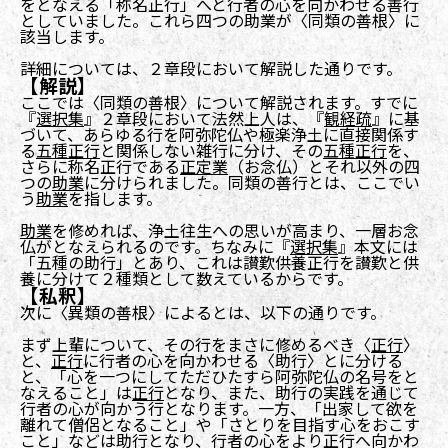
をとなえる「称名正行」へと行者の心を向かわせる善行
としていました。これら四つの助業が〈同類の善根〉に
該当します。
詳細については、２章段において解説した通りです。
【解説】
ここでは〈同類の善根〉について解説されます。すでに
『
選択集
』２章段において法然上人は、『
観経疏
』に基
づいて、あらゆる行を阿弥陀仏や極楽浄土に直接関係す
る
五種正行
と関係しない雑行に分け、その
五種正行
を、
さらに称名正行である
正定業
（お念仏）とそれ以外の四
つの
助業
に分けられました。同類の善行とは、ここでい
う
助業
を指します。
助業
を修めれば、浄土往生への思いが高まり、一層お念
仏がとなえられるのです。ちなみに『
選択集
』本文には
「五種の助行」とあり、これは讃歎供養正行を讃歎と供
養に分けて２種類として数えているからです。
【私釈】
次に〈異類の善根〉によるとは、以下の通りです。
まず上輩について、その行をまさに修めるべき〈
正行
〉
と、
正行
に行者の心を向かわせる〈助行〉とに分ける
と、「心を一つにしてただひたすら阿弥陀仏の名号をと
なえること」は
正行
となり、また、助行の実践を通じて
行者の心が向かう行となります。一方、「出家して欲を
離れて僧侶となること」や「さとりを目指す心をおこす
こと」などは助行となり、行者の心をより正行へ向かわ