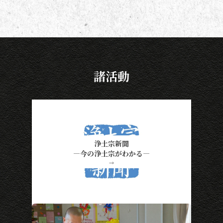
諸活動
浄土宗新聞
―今の浄土宗がわかる―
→