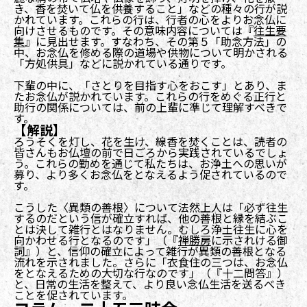
き、香を焚いて仏を供養すること」などの種々の行が説
かれています。これらの行は、行者の心をよりお念仏に
向けさせるものです。その意味内容については『
往生要
集
』に見出せます。すなわち、その第５「助念方法」の
中、お念仏を修める際の道場や供物について明かされる
「方処供具」などに説かれている通りです。
下輩の中に、「さとりを目指す心をおこす」とあり、ま
たお念仏が説かれています。これらの行をめぐる正行と
助行の関係については、前の上輩に準じて理解すべきで
す。
【解説】
ろうそくを灯し、花を生け、線香を焚くことは、読者の
皆さんもお仏壇の前で日ごろから実践されているでしょ
う。これらの勤めを通じて私たちは、お浄土への思いが
募り、より多くお念仏をとなえるよう促されているので
す。
こうした〈異類の善根〉について法然上人は「必ず往生
するのだという信が確立すれば、他の善根と縁を結ぶこ
とは決して雑行とはなりません。むしろ浄土往生に心を
向かわせる行となるのです」（『
禅勝房
に示されける御
詞』）と、信仰の確立によって雑行が異類の善根となる
流れを示されました。さらに「衣食住の三つは、お念仏
をとなえるための大切な行なのです」（『十二問答』）
と、日常の生活を整えて、より良い念仏生活を送るべき
ことを促されています。