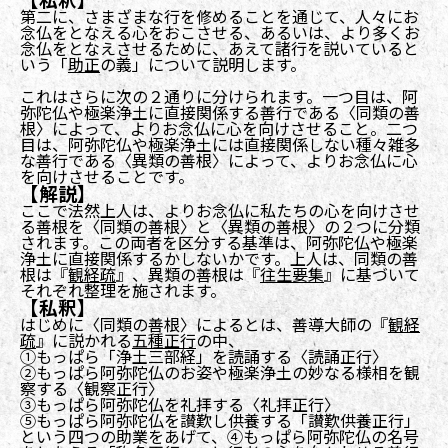
第二に、さまざまな行を修めることを通じて、人々にお
念仏をとなえる心をおこさせる、あるいは、より多くお
念仏をとなえさせるために、あえて諸行を説いていると
いう「
助正
の義」について説明します。
これはさらに次の２通りに分けられます。一つ目は、阿
弥陀仏や極楽浄土に直接関係する善行である〈同類の善
根〉によって、よりお念仏に心を向けさせること。二つ
目は、阿弥陀仏や極楽浄土には直接関係しない種々雑多
な善行である〈異類の善根〉によって、よりお念仏に心
を向けさせることです。
【解説】
ここで法然上人は、よりお念仏に私たちの心を向けさせ
る善根を〈同類の善根〉と〈異類の善根〉の２つに分類
されます。この両者を区分する基準は、阿弥陀仏や極楽
浄土に直接関係するかしないかです。上人は、同類の善
根は『
観経疏
』、異類の善根は『
往生要集
』に基づいて
それぞれ整理を施されます。
【私釈】
はじめに〈同類の善根〉によるとは、善導大師の『
観経
疏
』に説かれる
五種正行
の中、
①もっぱら「浄土三部経」を読誦する〈読誦正行〉
②もっぱら阿弥陀仏のお姿や極楽浄土の妙なる様相を観
察する〈観察正行〉
③もっぱら阿弥陀仏を礼拝する〈礼拝正行〉
⑤もっぱら阿弥陀仏を讃歎し供養する「讃歎供養正行」
という四つの助業をあげて、④もっぱら阿弥陀仏の名号