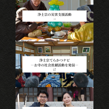
浄土宗の災害支援活動
→
浄土宗てらかつナビ
―お寺の社会貢献活動を発信―