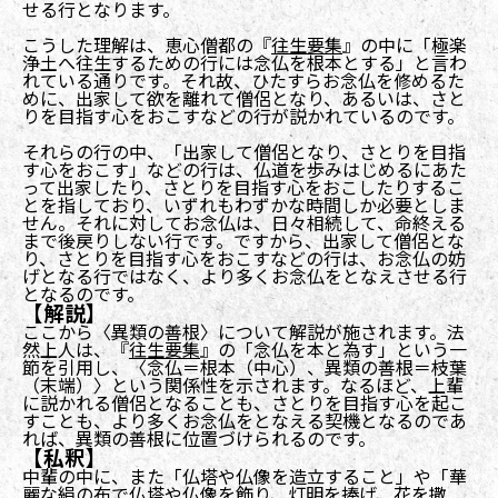
せる行となります。
こうした理解は、恵心僧都の『
往生要集
』の中に「極楽
浄土へ往生するための行には念仏を根本とする」と言わ
れている通りです。それ故、ひたすらお念仏を修めるた
めに、出家して欲を離れて僧侶となり、あるいは、さと
りを目指す心をおこすなどの行が説かれているのです。
それらの行の中、「出家して僧侶となり、さとりを目指
す心をおこす」などの行は、仏道を歩みはじめるにあた
って出家したり、さとりを目指す心をおこしたりするこ
とを指しており、いずれもわずかな時間しか必要としま
せん。それに対してお念仏は、日々相続して、命終える
まで後戻りしない行です。ですから、出家して僧侶とな
り、さとりを目指す心をおこすなどの行は、お念仏の妨
げとなる行ではなく、より多くお念仏をとなえさせる行
となるのです。
【解説】
ここから〈異類の善根〉について解説が施されます。法
然上人は、『
往生要集
』の「念仏を本と為す」という一
節を引用し、〈念仏＝根本（中心）、異類の善根＝枝葉
（末端）〉という関係性を示されます。なるほど、上輩
に説かれる僧侶となることも、さとりを目指す心を起こ
すことも、より多くお念仏をとなえる契機となるのであ
れば、異類の善根に位置づけられるのです。
【私釈】
中輩の中に、また「仏塔や仏像を造立すること」や「華
麗な絹の布で仏塔や仏像を飾り、灯明を捧げ、花を撒