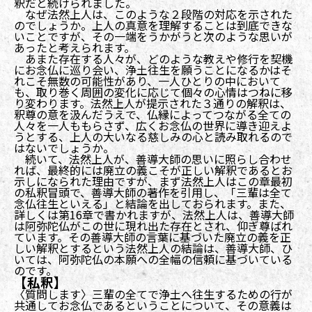
釈だと続けられました。
なぜ法然上人は、このような２段階の対応を示された
のでしょうか。上人の真意を理解することは到底できな
いことですが、その一端をうかがうと次のような思いが
あったと考えられます。
あまた存在する人々が、どのような教えや修行を契機
にお念仏に巡り会い、浄土往生を願うことになるかはそ
れこそ無数の可能性があり、一人ひとりの中において
も、取り巻く周囲の変化に応じて個々の心情はつねに移
り変わります。法然上人が提示された３通りの解釈は、
釈尊の意を汲んだうえで、仏縁によってつながる全ての
人々を一人ももらさず、広くお念仏の世界に導き迎えよ
うとする、上人の大いなる慈しみの心と読み取れるので
はないでしょうか。
続いて、法然上人が、善導大師の思いに照らし合わせ
れば、最終的には廃立の義こそが正しい解釈であるとお
示しになられた理由ですが、まず法然上人はこの章最初
の私釈冒頭で、善導大師の著作を引用し、「三輩は全て
念仏往生といえる」と結論を出しておられます。また、
詳しくは第16章で書かれますが、法然上人は、善導大師
は阿弥陀仏がこの世に現れ出た存在とされ、仰ぎ尊ばれ
ています。その善導大師の言葉に基づいた廃立の義を正
しい解釈とするという法然上人の結論は、善導大師、ひ
いては、阿弥陀仏の本願への全幅の信頼に基づいている
のです。
【私釈】
〈質問します〉三輩の全てで浄土へ往生するための行が
共通してお念仏であるということについて、その意義は