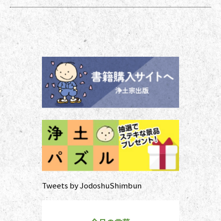
多いのではないでしょうか。作法ば
かり気にしていては、ご先祖さまや
ご本尊さまとしっかりと向き合えま
せん。今号から２回にわたって紹介
する浄土宗の作法の基本をおさえ、
大切な方と向き合い、よりよい時間
を過ごしましょう。 袈裟のつけ方
お参りや法要の時に、ぜひ身に着け
ていた
Tweets by JodoshuShimbun