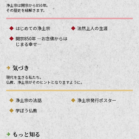
浄土宗は開宗から850年。
その歴史を紐解きます。
はじめての浄土宗
法然上人の生涯
開宗850年 ―お念佛からは
じまる幸せ―
気づき
現代を生きる私たち。
仏教、浄土宗がそのヒントとなりますように。
浄土宗の法話
浄土宗発行ポスター
学ぼう仏教
もっと知る