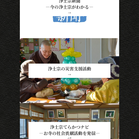
浄土宗新聞
―今の浄土宗がわかる―
→
浄土宗の災害支援活動
→
浄土宗てらかつナビ
―お寺の社会貢献活動を発信―