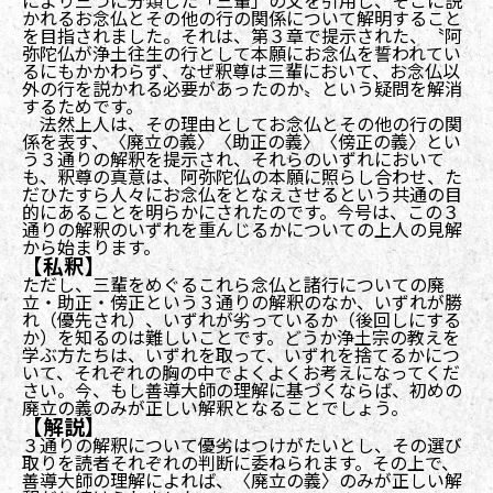
により三つに分類した「三輩」の文を引用し、そこに説
かれるお念仏とその他の行の関係について解明すること
を目指されました。それは、第３章で提示された、〝阿
弥陀仏が浄土往生の行として本願にお念仏を誓われてい
るにもかかわらず、なぜ釈尊は三輩において、お念仏以
外の行を説かれる必要があったのか〟という疑問を解消
するためです。
法然上人は、その理由としてお念仏とその他の行の関
係を表す、〈廃立の義〉〈助正の義〉〈傍正の義〉とい
う３通りの解釈を提示され、それらのいずれにおいて
も、釈尊の真意は、阿弥陀仏の本願に照らし合わせ、た
だひたすら人々にお念仏をとなえさせるという共通の目
的にあることを明らかにされたのです。今号は、この３
通りの解釈のいずれを重んじるかについての上人の見解
から始まります。
【私釈】
ただし、三輩をめぐるこれら念仏と諸行についての廃
立・助正・傍正という３通りの解釈のなか、いずれが勝
れ（優先され）、いずれが劣っているか（後回しにする
か）を知るのは難しいことです。どうか浄土宗の教えを
学ぶ方たちは、いずれを取って、いずれを捨てるかにつ
いて、それぞれの胸の中でよくよくお考えになってくだ
さい。今、もし善導大師の理解に基づくならば、初めの
廃立の義のみが正しい解釈となることでしょう。
【解説】
３通りの解釈について優劣はつけがたいとし、その選び
取りを読者それぞれの判断に委ねられます。その上で、
善導大師の理解によれば、〈廃立の義〉のみが正しい解