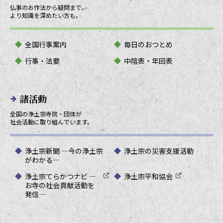
仏事のお作法から疑問まで。
より知識を深めたい方も。
全国行事案内
毎日のおつとめ
行事・法要
中陰表・年回表
諸活動
全国の浄土宗寺院・団体が
社会活動に取り組んでいます。
浄土宗新聞 ―今の浄土宗
浄土宗の災害支援活動
がわかる―
浄土宗てらかつナビ ―
浄土宗平和協会
お寺の社会貢献活動を
発信―