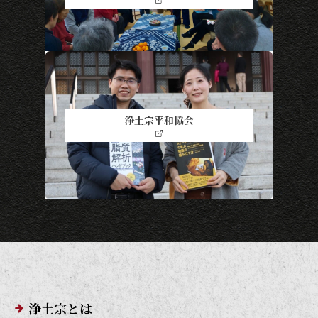
浄土宗平和協会
メインメニューリンク
浄土宗とは