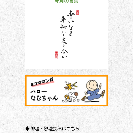
今月の言葉
◆
俳壇
・歌壇投稿はこちら