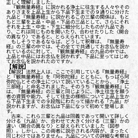
正しく理解しました。
『観無量寿経』に説かれる浄土に往生する人々やその
ありさまを上品上生から下品下生までの９通りに分けた
九品と『無量寿経』に説かれるこの三輩の関係は、もと
もと三輩を上品・中品・下品の三品として、さらにそれ
ぞれを上生・中生・下生に細分化したものが九品であ
り、これは同じものを開いたり、合わせたりした〈開合
の異なり〉であると、とらえられています。
もしそうであるならば、どうして釈尊は、『無量寿
経』の三輩の中では、その全てで共通してお念仏を説か
れているのに対して、『観無量寿経』の九品の中では、
上品と中品にはお念仏を説かれず、下品に至ってはじめ
てお念仏を説かれたのですか。
【解説】
【解説】法然上人は、ここで引用している『無量寿経』
と『観無量寿経』を『阿弥陀経』とともに、もっぱら阿
弥陀仏とその浄土について説いていることから、「浄土
三部経」と命名されました。そのうち『観無量寿経』に
は、『無量寿経』の三輩と同じように、浄土往生を願う
者の資質や能力、そして往生の様相について上品上生か
ら下品下生までの９段階にわたって描かれる「九品」が
説かれますが、お念仏は下品になって初めて登場しま
す。
古来、これら三輩と九品は同義であって開いて詳しく
分ける（九品）か、合わせて大きく分ける（三輩）かの
違い〈開合の異なり〉と捉えられていました（図参
照）。しかし、この両者に説示される内容が、まったく
同じわけではありません。九品についての詳細な考察は