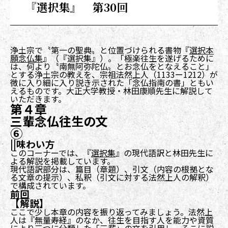
『選択集』 第30回
浄土宗で〝第一の聖典〟と位置づけられる書物『
選択本
願念仏集
』（『選択集』）。「極楽往生を遂げるために
は、何より〝南無阿弥陀仏〟とお念仏をとなえること」
とする浄土宗の教えを、宗祖法然上人（1133ー1212）が
微に入り細に入り説き示された「念仏指南の書」ともい
えるものです。大正大学教授・林田康順先生に解説して
いただきます。
第４章
三輩念仏往生の文
⑥
||味わい方
このコーナーでは、『
選択集
』の現代語訳と林田先生に
よる解説を掲載しています。
現代語訳部分は、篇目（章題）、引文（内容の根拠とな
る文章の提示）、私釈（引文に対する法然上人の解釈）
で構成されています。
前回
【解説】
ここで少し本章の内容を振り返ってみましょう。法然上
人は『無量寿経』のなか、往生を目指す人を能力や資質