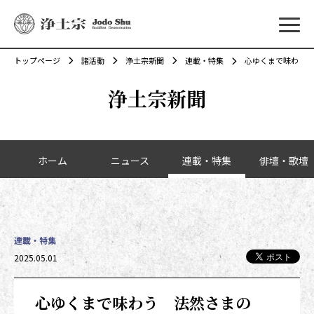
メニ
トップページ
諸活動
浄土宗新聞
連載・特集
心ゆくまで味わう 
浄土宗新聞
カテゴリーナビゲーション
ホーム
ニュース
連載・特集
俳壇・歌壇
連載・特集
投稿日時
2025.05.01
心ゆくまで味わう 法然さまの