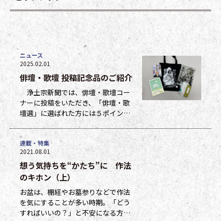
ニュース
2025.02.01
俳壇・歌壇 投稿記念品のご紹介
浄土宗新聞では、俳壇・歌壇コー
ナーに投稿をいただき、「俳壇・歌
壇選」に選ばれた方には５ポイン
ト、他掲載になった方には１ポイン
トを贈呈しています。ポイントは貯
連載・特集
まった数に応じて、浄土宗新聞オリ
2021.08.01
ジナルグッズなどの景品と交換でき
想う気持ちを“かたち”に 作法
ます（交換・発送は下記一覧表通知
のタイミングになります）。 ポイ
のキホン（上）
ント保有者の方には、半年に一度、
お盆は、棚経やお墓参りなどで作法
ポイント数とともに記念品一覧表を
を気にすることが多い時期。「どう
送付いたし
すればいいの？」と不安になる方も