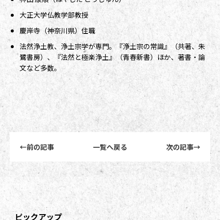
大正大学仏教学部教授
慶岸寺（神奈川県）住職
法然浄土教、浄土宗学が専門。『浄土宗の常識』（共著、朱
鷺書房）、『法然と極楽浄土』（青春新書）ほか、著書・論
文など多数。
前後記事リンクナビゲーション
←
前の記事
一覧へ戻る
次の記事
→
ピックアップ