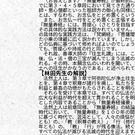
〈お答えします〉『無量寿経』が最終的に
でに第３・４・５章段において見てきた通り
師・恵心僧都といった祖師方の御心も同様に
とは、すなわち、お念仏をとどめ置くという
また、お念仏一行をとどめ置くと主張する
『無量寿経』には、菩提心（さとりを目指す
その具体的な実践方法は説かれていません。
の具体的な実践方法は、『梵網経』『菩薩瓔
た小乗の律蔵に広く説かれています。しかし
どの仏典に基づいて修めればよいのでしょう
ても、菩提心や持戒の行と同じです。
それ故、善導大師の『往生礼讃』には、こ
後、仏・法・僧の三宝が滅んでしまう法滅の
れる。その時、本願念仏のいわれを聞いて、
土への往生がかなうのである」と述べられて
【林田先生の解説】
法然上人は、第３章で阿弥陀仏が浄土往生
とを、第４章で釈尊が諸行を廃し、私たちを
利益と最高の功徳がもたらされることを明ら
それらを受けて本章では、すべての仏法が
広大な利益が時代を超えて貫かれることを明
とした内容であることから「無量寿経撮要」
法然上人は前章同様、『無量寿経』の結論
時代において、『無量寿経』を１００年の間
に基づく時代で、混沌として、人々の煩悩が
とも）の、「教（釈尊の教え）」「行（修行
年とも）の、「教」「行」が残る像法。続く
すべての仏法が滅びる法滅の時代を迎えます