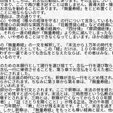
目指すところは、お念仏の勧奨にあります。その主旨について
であり、ここで再び書き記すことは致しません。善導大師・懐
お念仏を勧めることにあります。『無量寿経』をとどめ置くと
ことに他ならないのです。
理由は、次の通りです。
心）や持戒（種々の戒律を守る）の行について言及しているも
菩提心の具体的な実践方法は、『荘厳菩提心経』などの経典に
珞本業経』といった大乗の経典や、『四分律』『摩訶僧祇律』
、それら一連の経典が『無量寿経』より先に滅んでしまったな
か、いや修めることはできなくなってしまいます。ほかの諸行
の『無量寿経』の一文を解釈して、「末法から１万年の時代を
時代を迎えたとしても、この『経』だけは、１００年の間とど
わずか一遍であっても念仏をとなえたならば、その者はみな、
いるのです。
のための本願行として諸行を選び捨てて、念仏一行を選び取ら
念仏一行に帰依させることを、第５章でお念仏をとなえた者に
かにされました。
滅びる法滅の時代になっても、釈尊が念仏一行をとどめ残され
らかにされます。ちなみに第３章から第６章は、『無量寿経』
といわれます。
部分の一節を引文とされます。ここで釈尊は、末法の世を経た
とどめ残すと述べられます。末法とは、三時思想という仏教の
増すとされます。三時とは、釈尊が亡くなってから５００年間
者）」「証（さとりを開くこと）」が残る正法。次の千年間（
一万年間が、「教」だけが残る末法です。そして、末法を過ぎ
。しかし釈尊は、『無量寿経』をもっとも尊い経典と捉え、他