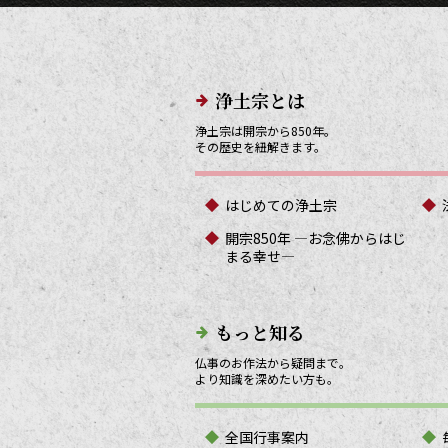
メインメニューリンク
浄土宗とは
浄土宗は開宗から850年。
その歴史を紐解きます。
はじめての浄土宗
開宗850年 ―お念佛からはじ
まる幸せ―
もっと知る
仏事のお作法から疑問まで。
より知識を深めたい方も。
全国行事案内