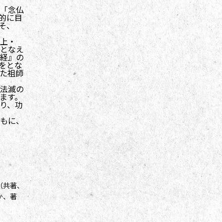
「念仏
的に目
そ、
上・
となえ
経』の
をとな
た祖師
法滅の
ます。
り、功
もに、
（共著、
か、著