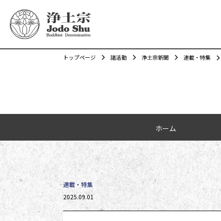
トップページ
諸活動
浄土宗新聞
連載・特集
カテゴリーナビゲーション
ホーム
連載・特集
投稿日時
2025.09.01