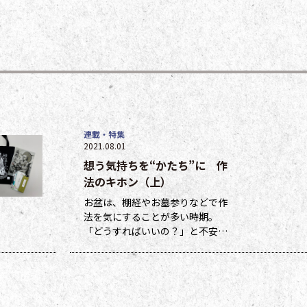
連載・特集
2021.08.01
想う気持ちを“かたち”に 作
法のキホン（上）
お盆は、棚経やお墓参りなどで作
法を気にすることが多い時期。
「どうすればいいの？」と不安に
なる方も多いのではないでしょう
か。作法ばかり気にしていては、
ご先祖さまやご本尊さまとしっか
りと向き合えません。今号から２
回にわたって紹介する浄土宗の作