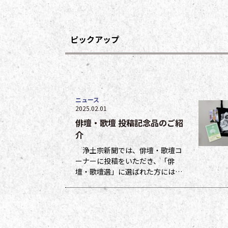
ピックアップ
ニュース
2025.02.01
俳壇・歌壇 投稿記念品のご紹
介
浄土宗新聞では、俳壇・歌壇コ
ーナーに投稿をいただき、「俳
壇・歌壇選」に選ばれた方には５
ポイント、他掲載になった方には
１ポイントを贈呈しています。ポ
イントは貯まった数に応じて、浄
土宗新聞オリジナルグッズなどの
景品と交換できます（交換・発送