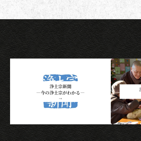
は下記一覧表通知のタイミングに
なります）。 ポイント保有者の
方には、半年に一度、ポイント数
とともに記念品一覧表を送付いた
し
浄土宗新聞
―今の浄土宗がわかる―
→