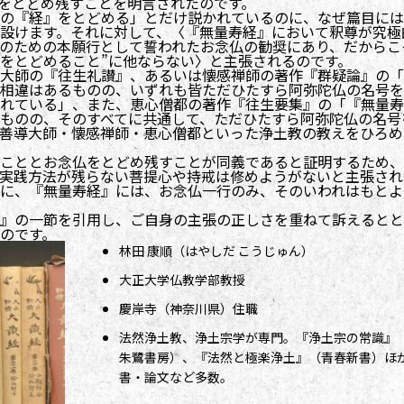
をとどめ残すことを明言されたのです。
の『経』をとどめる」とだけ説かれているのに、なぜ篇目には
設けます。それに対して、〈『無量寿経』において釈尊が究極
のための本願行として誓われたお念仏の勧奨にあり、だからこ
をとどめること”に他ならない〉と主張されるのです。
大師の『往生礼讃』、あるいは懐感禅師の著作『群疑論』の「
相違はあるものの、いずれも皆ただひたすら阿弥陀仏の名号を
れている」、また、恵心僧都の著作『往生要集』の「『無量寿
ものの、そのすべてに共通して、ただひたすら阿弥陀仏の名号
善導大師・懐感禅師・恵心僧都といった浄土教の教えをひろめ
こととお念仏をとどめ残すことが同義であると証明するため、
実践方法が残らない菩提心や持戒は修めようがないと主張され
に、『無量寿経』には、お念仏一行のみ、そのいわれはもとよ
』の一節を引用し、ご自身の主張の正しさを重ねて訴えるとと
のです。
林田 康順（はやしだ こうじゅん）
大正大学仏教学部教授
慶岸寺（神奈川県）住職
法然浄土教、浄土宗学が専門。『浄土宗の常識』
朱鷺書房）、『法然と極楽浄土』（青春新書）ほ
書・論文など多数。