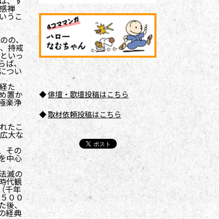
は、す
感禅
いうこ
のの、
、持戒
といっ
らば、
につい
経た
め置か
◆
俳壇
・歌壇投稿はこちら
極楽浄
◆
取材依頼投稿はこちら
れたこ
広大な
、その
を中心
法滅の
時代観
（千年
５００
た後、
の経典