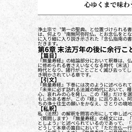
心ゆくまで味わ
浄土宗で〝第一の聖典〟と位置づけられる書
は、何より〝南無阿弥陀仏〟とお念仏をとなえ
に入り細に入り説き示された「念仏指南の書
だきます。
第6章 末法万年の後に余行
【篇目】
『無量寿経』の結論部分において釈尊は、仏
に修められる者さえいなくなる時代（末法）
時代となり、諸行がことごとく滅び去ってし
き明かされている章です。
【引文】
『無量寿経』下巻には次のように述べられて
「未来に必ず訪れる法滅の時代において、種
心、哀れみの心を発し、この『経』だけを選
もし命ある者が、この『経』に巡りあい、阿
ちの浄土往生の願いをかなえ、さとりの境地
【私釈】
私（法然）の解釈を問答の形にして申し述べ
〈質問します〉『無量寿経』の経文には、「
としよう」と述べられているのであって、「
どうして本章の篇目において「ただ念仏一行