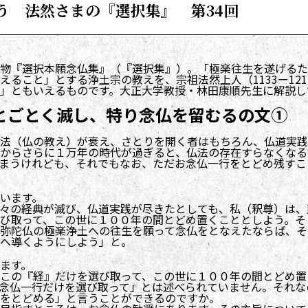
う 法然さまの『選択集』 第34回
物『選択本願念仏集』（『選択集』）。「極楽往生を遂げるた
ること」とする浄土宗の教えを、宗祖法然上人（1133ー121
」ともいえるものです。大正大学教授・林田康順先生に解説し
ことごとく滅し、特り念仏を留むるの文①
法（仏の教え）が衰え、さとりを開く者はもちろん、仏道実践
からさらに１万年の時代が過ぎると、仏法の存在すらなくなる
まうけれども、それでもなお、ただお念仏一行をとどめ残すこ
います。
々の経典が滅び、仏道実践が尽きたとしても、私（釈尊）は、
び取って、この世に１００年の間とどめ置くこととしよう。そ
弥陀仏の極楽浄土への往生を願って念仏をとなえたならば、そ
へ導くようにしよう」と。
ます。
この『経』だけを選び取って、この世に１００年の間とどめ置
念仏一行だけを選び取って」とは述べられていません。それな
をとどめる」と言うことができるのですか。