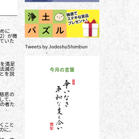
めに
2）が微
ていた
Tweets by JodoshuShimbun
を満足
法滅の
今月の言葉
とを説
慈悲の
して、
の者た
くこと
のに、