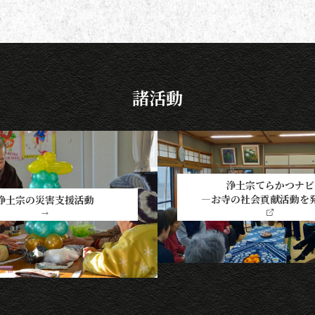
法の基本をおさえ、大切な方と向
き合い、よりよい時間を過ごしま
しょう。 袈裟のつけ方 お参りや法
要の時に、ぜひ身に着けていた
諸活動
浄土宗てらかつナビ
―お寺の社会貢献活動を
浄土宗の災害支援活動
→