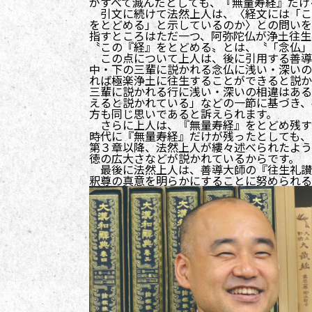
がすべて滅んだとしても、『無量寿経』だけ
引文に続けて法然上人は、〈経文には「こ
をとどめる」と示しているのか〉との問いを
指すところはただ一つ、阿弥陀仏が浄土往生
〝この『経』をとどめる〟とは、〝「念仏」
この点について上人は、後に引用する善導
中・下の三輩に説かれる念仏に浅い・深いの
れば極楽浄土に往生することができると説か
三輩に説かれる行に浅い・深いの相違はある
えると説かれている」などの一節に基づき、
方も同じ思いであると訴えられます。
さらに上人は、『無量寿経』をとどめ残す
時代に『無量寿経』だけが残ったとしても、
第３章以降、法然上人が縷々述べられたよう
徳の広大さなどが説かれているからです。
最後に法然上人は、善導大師の『往生礼讃
釈尊の真意を明らかにすることに努められる