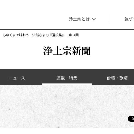
メインナビゲーション
浄土宗とは
気づ
心ゆくまで味わう 法然さまの『選択集』 第34回
浄土宗新聞
ニュース
連載・特集
俳壇・歌壇