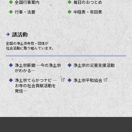
全国行事案内
毎日のおつとめ
行事・法要
中陰表・年回表
諸活動
全国の浄土宗寺院・団体が
社会活動に取り組んでいます。
浄土宗新聞 ―今の浄土宗
浄土宗の災害支援活動
がわかる―
浄土宗てらかつナビ ―
浄土宗平和協会
お寺の社会貢献活動を
発信―