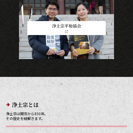
浄土宗平和協会
メインメニューリンク
浄土宗とは
浄土宗は開宗から850年。
その歴史を紐解きます。