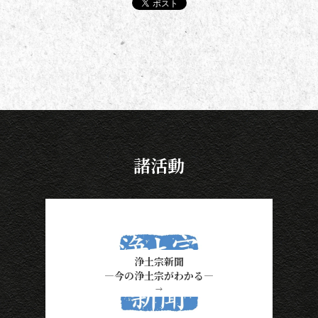
諸活動
浄土宗新聞
―今の浄土宗がわかる―
→