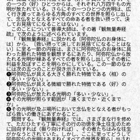
の一つの〈好〉ひとつからは、それぞれ八万四千もの光
明が放たれている。さらにその一つひとつの光明は、広
く行き渡ってあらゆる方角のすべての世界を照らし出し
て、念仏をとなえるすべての命ある者を救い摂って、決
してお見捨てになることはない」。
このことについて善導大師は、その著『観無量寿経
疏』で次のように述べられています。
「『観無量寿経』に説かれる〔阿弥陀仏のお身体に
は〕から、〔救い摂って決してお見捨てになることはな
い〕に至る一節の内容は、まさに阿弥陀仏のお身体に具
わった勝れた特徴を観想するにあたり、阿弥陀仏から放
たれる光明が縁あるすべての者を照らし出してその者に
利益を及ぼすことを明らかにしている。この一節のなか
には次の五つのことが説き示されている。
❶阿弥陀仏が具える大きく勝れた特徴である〈相〉の
「多い・少ない」。
❷阿弥陀仏が具える微細で勝れた特徴である〈好〉の
「多い・少ない」。
❸阿弥陀仏が放たれる光明の「多い・少ない」。
❹その光明が照らす範囲が「遠くまでか・近くまで
か」。
❺その光明が及ぶ場所において念仏をとなえる者がもっ
ぱら救いの働きにあずかること。
質問する。『観無量寿経』では、さまざまな行を修め
て、ただひたすら丁寧にその行の功徳を浄土往生のため
に回向すれば（振り向ければ）、その者たちはみな往生
がかなうとされていた。しかし、ここに至ってどうして
阿弥陀仏の光明はあまねくすべての世界を照らし出され