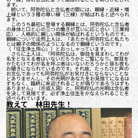
ます。
続いて、阿弥陀仏と念仏者の間には、親縁・近縁・増
上縁という３種の尊い縁（三縁）が結ばれると述べられ
ます。
このうち最初に登場する親縁とは、阿弥陀仏と念仏者
の身体と口と心の三つの働きが互いに応じ合い（三業相
応）、人格的に親しい関係が結ばれるというものです。
親縁について法然上人は、「あたかも阿弥陀仏と私たち
とは親子の関係のようになるので親縁というのです」
（「往生浄土用心」）とおっしゃっています。
さらに上人は、「阿弥陀仏は、御目を見まわしてわが
名をとなえる者はいないだろうかとご覧になり、御耳を
かたむけてわが名を呼ぶ者はいないだろうかと昼も夜も
お聞きになられているのです。それ故、たったひと声の
お念仏であっても阿弥陀仏がお気付きにならないことな
どありませんし、その光明があなたをお見捨てになるは
ずもなく、臨終に来迎されることが偽りであろうはずも
ありません」（示或人詞）と、阿弥陀仏の光明は念仏者
を決して見捨てず、必ず浄土往生をかなえられることを
述べられています。
教えて 林田先生！