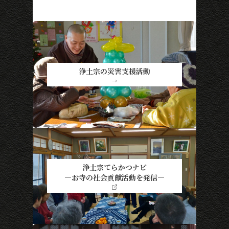
浄土宗の災害支援活動
→
浄土宗てらかつナビ
―お寺の社会貢献活動を発信―