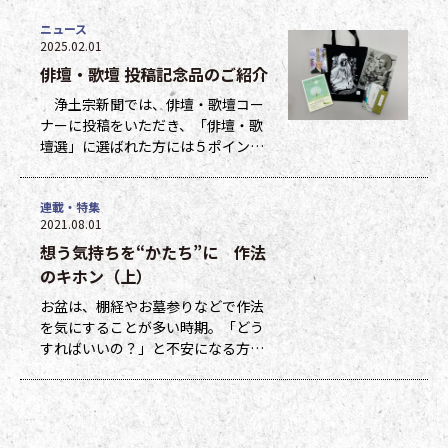
ニュース
2025.02.01
俳壇・歌壇 投稿記念品のご紹介
浄土宗新聞では、俳壇・歌壇コー
ナーに投稿をいただき、「俳壇・歌
壇選」に選ばれた方には５ポイン
ト、他掲載になった方には１ポイン
トを贈呈しています。ポイントは貯
連載・特集
まった数に応じて、浄土宗新聞オリ
2021.08.01
ジナルグッズなどの景品と交換でき
想う気持ちを“かたち”に 作法
ます（交換・発送は下記一覧表通知
のタイミングになります）。 ポイ
のキホン（上）
ント保有者の方には、半年に一度、
お盆は、棚経やお墓参りなどで作法
ポイント数とともに記念品一覧表を
を気にすることが多い時期。「どう
送付いたし
すればいいの？」と不安になる方も
多いのではないでしょうか。作法ば
かり気にしていては、ご先祖さまや
ご本尊さまとしっかりと向き合えま
せん。今号から２回にわたって紹介