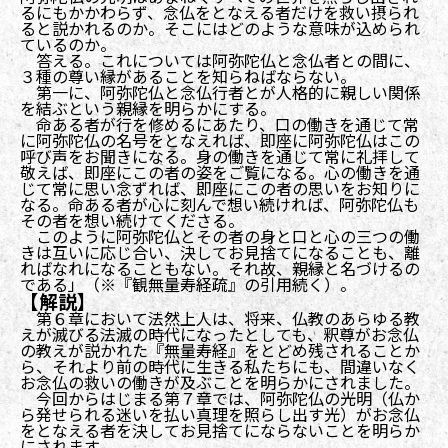
るにもかかわらず、念仏をとなえる者だけを救い摂られ
ると説かれるのか。そこにはどのような意味が込められ
ているのか。
答える。これについては阿弥陀仏と念仏者との間に、
３種の尊い縁があることを知らねばならない。
第一に、阿弥陀仏と念仏行者とが人格的に親しい関係
を結ぶという親縁を明らかにする。
命ある者が行を修めるにあたり、口の働きを通じて常
に阿弥陀仏の名号をとなえれば、即座に阿弥陀仏はこの
呼び声をお聞きになる。身の働きを通じて常に礼拝して
敬えば、即座にこの者の姿をご覧になる。心の働きを通
じて常に思い念ずれば、即座にこの者の思いをお知りに
なる。命ある者が心に刻んで想い続ければ、阿弥陀仏も
その者を想い続けてくださる。
このように阿弥陀仏とその者の身と口と心の三つの働
きは互いに応じ合い、決してお見捨てになることも、離
ればなれになることもない。それ故、親縁と名づけるの
である」（※『観無量寿経疏』の引用続く）。
【解説】
第６章において法然上人は、将来、仏教のあらゆる教
えが滅びる法滅の時代になったとしても、釈尊がお念仏
の教えが説かれた『無量寿経』をとどめ残されることか
ら、それより前の時代に生きる私たちにも、間違いなく
お念仏の救いの働きが及ぶことを明らかにされました。
今回からはじまる第７章では、阿弥陀仏の光明（仏か
ら発せられる迷いを払い真理を照らし出す光）がお念仏
をとなえる者を決してお見捨てにならないことを明らか
にされます。