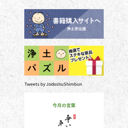
する浄土宗の作法の基本をおさえ、
大切な方と向き合い、よりよい時間
を過ごしましょう。 袈裟のつけ方
お参りや法要の時に、ぜひ身に着け
ていた
Tweets by JodoshuShimbun
今月の言葉