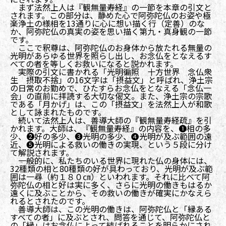
まず法然上人は『観無量寿経』の一節を本章の引文と
されます。この部分は、静めた心で阿弥陀仏のお姿や極
楽浄土の様相を13通りに心に想い描く行（定善）のな
か、阿弥陀仏の真実の姿を思い描く第九・真身観の一節
です。
ここで釈尊は、阿弥陀仏のお身体から放たれる無量の
光明があらゆる世界を照らし出し、お念仏をとなえるす
べての者を等しくお救いになると説かれます。
実際の引文に書かれる「光明徧照 十方世界 念仏衆
生 摂取不捨」の16文字は「摂益文」と呼ばれ、浄土宗
の日常のお勤めで、ひたすらお念仏をとなえる「念仏一
会」の直前に拝読する大切な偈文。また、浄土宗の宗歌
である「月かげ」は、この「摂益文」を法然上人が和歌
として詠まれたものです。
続いて法然上人は、善導大師の『観無量寿経疏』を引
かれます。大師は、『観無量寿経』の内容を、❶相の多
少、❷好の多少、❸光明の多少、❹光明が及ぶ範囲の遠
近、❺光明による救いの働きの実現、という５段に分け
て解説されます。
一般的に、私たちのいる世界に現れた仏の身体には、
32種類の相と80種類の好が具わっており、光明が及ぶ範
囲は一尋（約１８０㎝）といわれます。それに比べて阿
弥陀仏の相と好は実に多く、さらに光明の働きもはるか
遠くに及ぶことから、その救いの働きが確実にかなえら
れるとされたのです。
善導大師は、この光明の働きは、阿弥陀仏と「縁ある
すべての者」に及ぶとされ、問答を通じて、阿弥陀仏と
の「縁」はお念仏によって結ばれることを明らかにされ