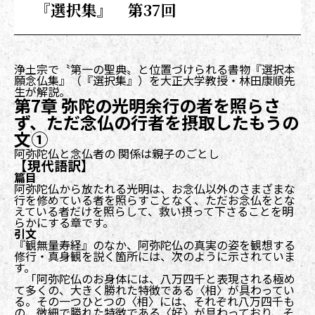
『選択集』 第37回
浄土宗で〝第一の聖典〟と位置づけられる書物『選択本
願念仏集』（『選択集』）を大正大学教授・林田康順先
生が解説。
第7章 弥陀の光明余行の者を照らさ
ず、ただ念仏の行者を摂取したもうの
文①
阿弥陀仏と念仏者の 関係は親子のごとし
【現代語訳】
篇目
阿弥陀仏から放たれる光明は、お念仏以外のさまざまな
行を修めている者を照らすことなく、ただお念仏をとな
えている者だけを照らして、救い摂って下さることを明
らかにする章です。
引文
『観無量寿経』のなか、阿弥陀仏の真実の姿を観想する
修行・真身観を説く箇所には、次のように示されていま
す。
「阿弥陀仏のお身体には、八万四千と表現される極め
て多くの、大きく勝れた特徴である〈相〉が具わってい
る。その一つひとつの〈相〉には、それぞれ八万四千も
の、微細で勝れた特徴である〈好〉が具わっており、そ