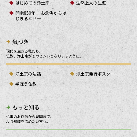
はじめての浄土宗
法然上人の生涯
開宗850年 ―お念佛からは
じまる幸せ―
気づき
現代を生きる私たち。
仏教、浄土宗がそのヒントとなりますように。
浄土宗の法話
浄土宗発行ポスター
学ぼう仏教
もっと知る
仏事のお作法から疑問まで。
より知識を深めたい方も。