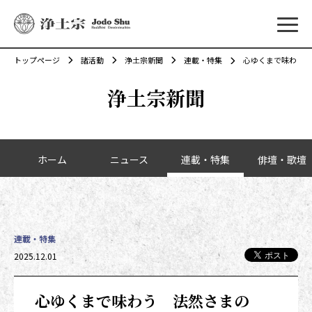
メニ
トップページ
諸活動
浄土宗新聞
連載・特集
心ゆくまで味わう 
浄土宗新聞
カテゴリーナビゲーション
ホーム
ニュース
連載・特集
俳壇・歌壇
連載・特集
投稿日時
2025.12.01
心ゆくまで味わう 法然さまの