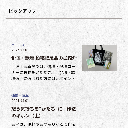
ピックアップ
ニュース
2025.02.01
俳壇・歌壇 投稿記念品のご紹介
浄土宗新聞では、俳壇・歌壇コー
ナーに投稿をいただき、「俳壇・歌
壇選」に選ばれた方には５ポイン
ト、他掲載になった方には１ポイン
トを贈呈しています。ポイントは貯
連載・特集
まった数に応じて、浄土宗新聞オリ
2021.08.01
ジナルグッズなどの景品と交換でき
想う気持ちを“かたち”に 作法
ます（交換・発送は下記一覧表通知
のタイミングになります）。 ポイ
のキホン（上）
ント保有者の方には、半年に一度、
お盆は、棚経やお墓参りなどで作法
ポイント数とともに記念品一覧表を