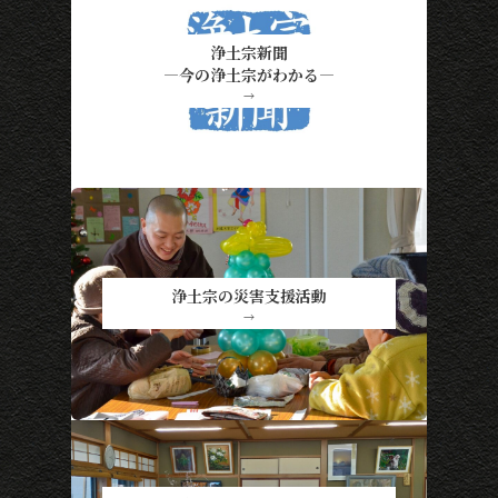
浄土宗新聞
―今の浄土宗がわかる―
→
浄土宗の災害支援活動
→