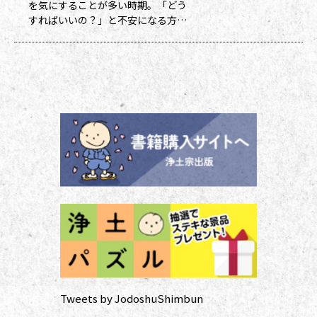
を気にすることが多い時期。「どう
送付いたし
すればいいの？」と不安になる方も
多いのではないでしょうか。作法ば
かり気にしていては、ご先祖さまや
ご本尊さまとしっかりと向き合えま
せん。今号から２回にわたって紹介
する浄土宗の作法の基本をおさえ、
大切な方と向き合い、よりよい時間
を過ごしましょう。 袈裟のつけ方
お参りや法要の時に、ぜひ身に着け
ていた
Tweets by JodoshuShimbun