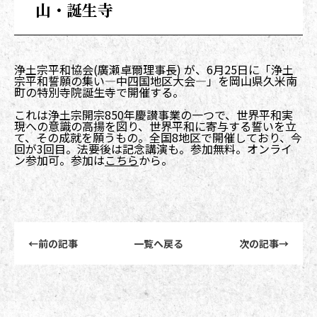
山・誕生寺
浄土宗平和協会(廣瀬卓爾理事長) が、6月25日に「浄土
宗平和誓願の集い―中四国地区大会―」を岡山県久米南
町の特別寺院誕生寺で開催する。
これは浄土宗開宗850年慶讃事業の一つで、世界平和実
現への意識の高揚を図り、世界平和に寄与する誓いを立
て、その成就を願うもの。全国8地区で開催しており、今
回が3回目。法要後は記念講演も。参加無料。オンライ
ン参加可。参加は
こちら
から。
前後記事リンクナビゲーション
←
前の記事
一覧へ戻る
次の記事
→