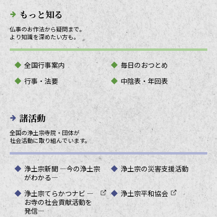
もっと知る
仏事のお作法から疑問まで。
より知識を深めたい方も。
全国行事案内
毎日のおつとめ
行事・法要
中陰表・年回表
諸活動
全国の浄土宗寺院・団体が
社会活動に取り組んでいます。
浄土宗新聞 ―今の浄土宗
浄土宗の災害支援活動
がわかる―
浄土宗てらかつナビ ―
浄土宗平和協会
お寺の社会貢献活動を
発信―