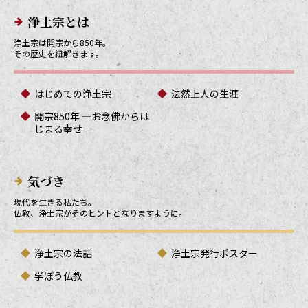
メインメニューリンク
浄土宗とは
浄土宗は開宗から850年。
その歴史を紐解きます。
はじめての浄土宗
法然上人の生涯
開宗850年 ―お念佛からは
じまる幸せ―
気づき
現代を生きる私たち。
仏教、浄土宗がそのヒントとなりますように。
浄土宗の法話
浄土宗発行ポスター
学ぼう仏教