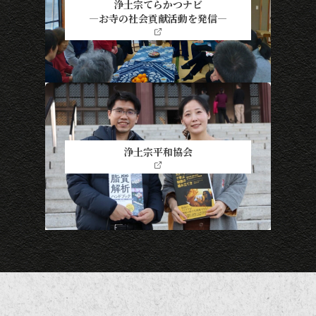
浄土宗てらかつナビ
―お寺の社会貢献活動を発信―
浄土宗平和協会