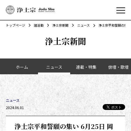
メニ
トップページ
諸活動
浄土宗新聞
ニュース
浄土宗平和誓願の集い 
浄土宗新聞
カテゴリーナビゲーション
ホーム
ニュース
連載・特集
俳壇・歌壇
ニュース
投稿日時
2024.06.01
浄土宗平和誓願の集い 6月25日 岡