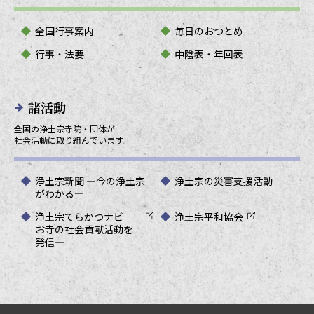
全国行事案内
毎日のおつとめ
行事・法要
中陰表・年回表
諸活動
全国の浄土宗寺院・団体が
社会活動に取り組んでいます。
浄土宗新聞 ―今の浄土宗
浄土宗の災害支援活動
がわかる―
浄土宗てらかつナビ ―
浄土宗平和協会
お寺の社会貢献活動を
発信―