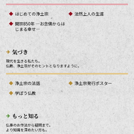
はじめての浄土宗
法然上人の生涯
開宗850年 ―お念佛からは
じまる幸せ―
気づき
現代を生きる私たち。
仏教、浄土宗がそのヒントとなりますように。
浄土宗の法話
浄土宗発行ポスター
学ぼう仏教
もっと知る
仏事のお作法から疑問まで。
より知識を深めたい方も。