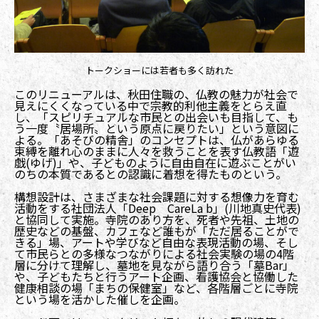
トークショーには若者も多く訪れた
このリニューアルは、秋田住職の、仏教の魅力が社会で
見えにくくなっている中で宗教的利他主義をとらえ直
し、「スピリチュアルな市民との出会いも目指して、も
う一度〝居場所〟という原点に戻りたい」という意図に
よる。「あそびの精舎」のコンセプトは、仏があらゆる
束縛を離れ心のままに人々を救うことを表す仏教語「遊
戯(ゆげ)」や、子どものように自由自在に遊ぶことがい
のちの本質であるとの認識に着想を得たものという。
構想設計は、さまざまな社会課題に対する想像力を育む
活動をする社団法人「Deep CareLa b」(川地真史代表)
と協同して実施。寺院のあり方を、死者や先祖、土地の
歴史などの基盤、カフェなど誰もが「ただ居ることがで
きる」場、アートや学びなど自由な表現活動の場、そし
て市民らとの多様なつながりによる社会実験の場の4階
層に分けて理解し、墓地を見ながら語り合う「墓Bar」
や、子どもたちと行うアート企画、看護協会と協働した
健康相談の場「まちの保健室」など、各階層ごとに寺院
という場を活かした催しを企画。