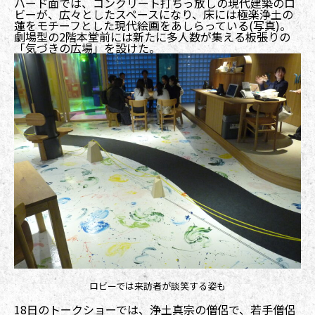
ハード面では、コンクリート打ちっ放しの現代建築のロ
ビーが、広々としたスペースになり、床には極楽浄土の
蓮をモチーフとした現代絵画をあしらっている(写真)。
劇場型の2階本堂前には新たに多人数が集える板張りの
「気づきの広場」を設けた。
ロビーでは来訪者が談笑する姿も
18日のトークショーでは、浄土真宗の僧侶で、若手僧侶