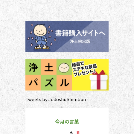
ご本尊さまとしっかりと向き合えま
せん。今号から２回にわたって紹介
する浄土宗の作法の基本をおさえ、
大切な方と向き合い、よりよい時間
を過ごしましょう。 袈裟のつけ方
お参りや法要の時に、ぜひ身に着け
ていた
Tweets by JodoshuShimbun
今月の言葉