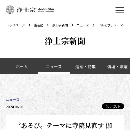
メニ
トップページ
諸活動
浄土宗新聞
ニュース
〝あそび〟テーマに寺
浄土宗新聞
カテゴリーナビゲーション
ホーム
ニュース
連載・特集
俳壇・歌壇
ニュース
投稿日時
2024.06.01
〝あそび〟テーマに寺院見直す 伽