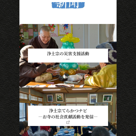
浄土宗の災害支援活動
→
浄土宗てらかつナビ
―お寺の社会貢献活動を発信―