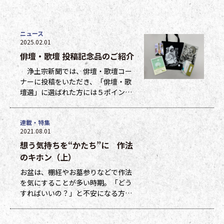
ニュース
2025.02.01
俳壇・歌壇 投稿記念品のご紹介
浄土宗新聞では、俳壇・歌壇コー
ナーに投稿をいただき、「俳壇・歌
壇選」に選ばれた方には５ポイン
ト、他掲載になった方には１ポイン
トを贈呈しています。ポイントは貯
連載・特集
まった数に応じて、浄土宗新聞オリ
2021.08.01
ジナルグッズなどの景品と交換でき
想う気持ちを“かたち”に 作法
ます（交換・発送は下記一覧表通知
のタイミングになります）。 ポイ
のキホン（上）
ント保有者の方には、半年に一度、
お盆は、棚経やお墓参りなどで作法
ポイント数とともに記念品一覧表を
を気にすることが多い時期。「どう
送付いたし
すればいいの？」と不安になる方も
多いのではないでしょうか。作法ば
かり気にしていては、ご先祖さまや