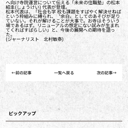
へ向け寺院運営について伝える「未来の住職塾」の松本
紹圭(しょうけい) 代表が登壇。
松本代表は、「社会も学 校も課題をすばやく解決せねば
という枠組みに縛られ、〝余白〟としてのあそびが足り
ていない。それが解けることが大事で。お寺はそういう
場であるはず。リニューアルの想定にない試みが生まれ
てくればすばらしい」と、今後の展開への期待を語っ
た。
(ジャーナリスト 北村敏泰)
前後記事リンクナビゲーション
←
前の記事
一覧へ戻る
次の記事
→
ピックアップ