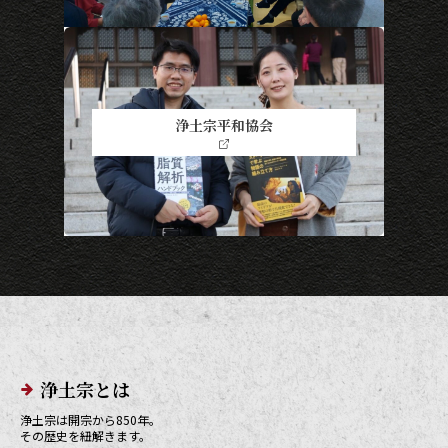
浄土宗平和協会
メインメニューリンク
浄土宗とは
浄土宗は開宗から850年。
その歴史を紐解きます。