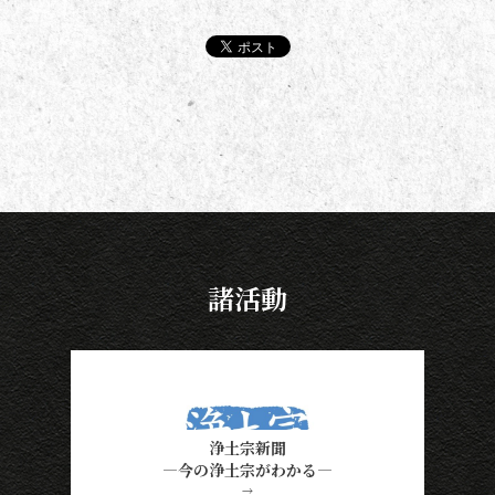
諸活動
浄土宗新聞
―今の浄土宗がわかる―
→