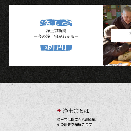
浄土宗新聞
―今の浄土宗がわかる―
→
メインメニューリンク
浄土宗とは
浄土宗は開宗から850年。
その歴史を紐解きます。