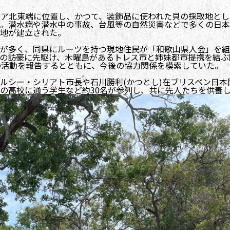
リア北東端に位置し、かつて、装飾品に使われた貝の採取地とし
。潜水病や潜水中の事故、台風等の自然災害などで多くの日本
地が建立された。
が多く、同県にルーツを持つ現地住民が「和歌山県人会」を組
の訪豪に先駆け、木曜島があるトレス市と姉妹都市提携を結ぶ
の活動を報告するとともに、今後の協力関係を模索していた。
ルシー・シリアト市長や石川勝利(かつとし)在ブリスベン日本
の高校に通う学生など約30名が参列し、共に先人たちを供養