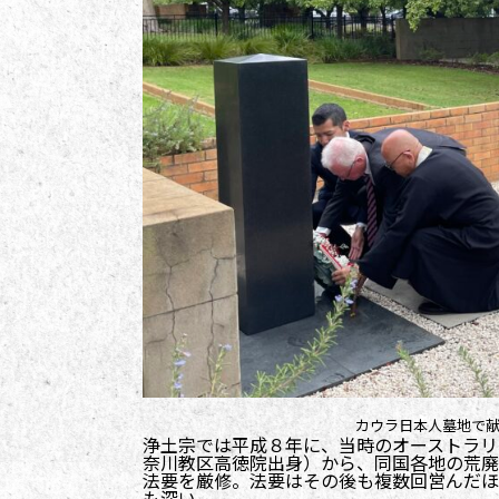
カウラ日本人墓地で
浄土宗では平成８年に、当時のオーストラリ
奈川教区高徳院出身）から、同国各地の荒廃
法要を厳修。法要はその後も複数回営んだほ
も深い。