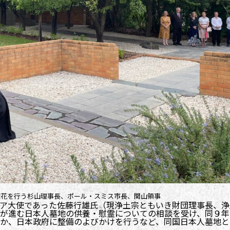
献花を行う杉山理事長、ポール・スミス市長、関山領事
ア大使であった佐藤行雄氏（現浄土宗ともいき財団理事長、浄
が進む日本人墓地の供養・慰霊についての相談を受け、同９年
か、日本政府に整備のよびかけを行うなど、同国日本人墓地と