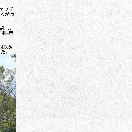
て２千
人が命
織し、
同県串
国総領
した。