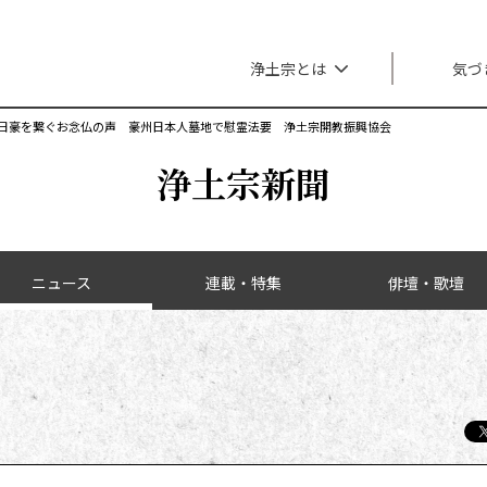
メインナビゲーション
浄土宗とは
気づ
日豪を繋ぐお念仏の声 豪州日本人墓地で慰霊法要 浄土宗開教振興協会
浄土宗新聞
ニュース
連載・特集
俳壇・歌壇