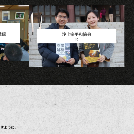
発信―
浄土宗平和協会
ますように。