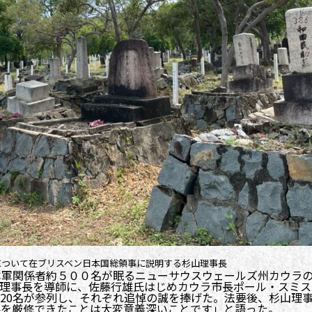
について在ブリスベン日本国総領事に説明する杉山理事長
本軍関係者約５００名が眠るニューサウスウェールズ州カウラ
理事長を導師に、佐藤行雄氏はじめカウラ市長ポール・スミス
20名が参列し、それぞれ追悼の誠を捧げた。法要後、杉山理
要を厳修できたことは大変意義深いことです」と語った。