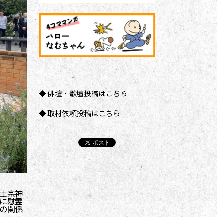
◆
俳壇
・歌壇投稿はこちら
◆
取材依頼投稿はこちら
土宗神
に慰霊
の関係