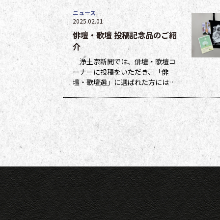
ニュース
2025.02.01
俳壇・歌壇 投稿記念品のご紹
介
浄土宗新聞では、俳壇・歌壇コ
ーナーに投稿をいただき、「俳
壇・歌壇選」に選ばれた方には５
ポイント、他掲載になった方には
１ポイントを贈呈しています。ポ
イントは貯まった数に応じて、浄
土宗新聞オリジナルグッズなどの
景品と交換できます（交換・発送
は下記一覧表通知のタイミングに
なります）。 ポイント保有者の
方には、半年に一度、ポイント数
とともに記念品一覧表を送付いた
し