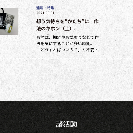
連載・特集
2021.08.01
想う気持ちを“かたち”に 作
法のキホン（上）
お盆は、棚経やお墓参りなどで作
法を気にすることが多い時期。
「どうすればいいの？」と不安に
なる方も多いのではないでしょう
か。作法ばかり気にしていては、
ご先祖さまやご本尊さまとしっか
りと向き合えません。今号から２
回にわたって紹介する浄土宗の作
法の基本をおさえ、大切な方と向
き合い、よりよい時間を過ごしま
しょう。 袈裟のつけ方 お参りや法
要の時に、ぜひ身に着けていた
諸活動