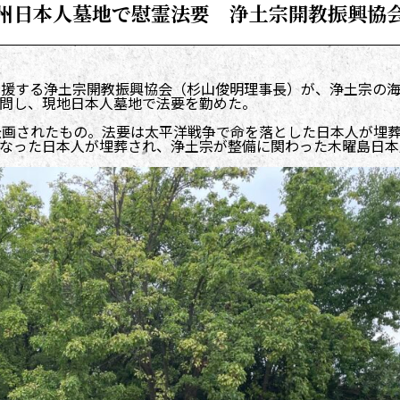
州日本人墓地で慰霊法要 浄土宗開教振興協
支援する浄土宗開教振興協会（杉山俊明理事長）が、浄土宗の
問し、現地日本人墓地で法要を勤めた。
企画されたもの。法要は太平洋戦争で命を落とした日本人が埋
なった日本人が埋葬され、浄土宗が整備に関わった木曜島日本