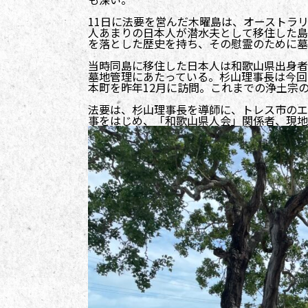
11日に法要を営んだ木曜島は、オーストラ
人あまりの日本人が潜水夫として移住した島
を落とした歴史を持ち、その慰霊のために墓
当時同島に移住した日本人は和歌山県出身者
墓地管理にあたっている。杉山理事長は今回
本町を昨年12月に訪問。これまでの浄土宗
法要は、杉山理事長を導師に、トレス市のエ
事をはじめ、「和歌山県人会」関係者、現地