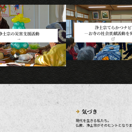
浄土宗てらかつナビ
―お寺の社会貢献活動を
浄土宗の災害支援活動
→
気づき
現代を生きる私たち。
仏教、浄土宗がそのヒントとなり