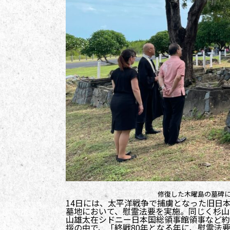
修復した木曜島の墓碑
14日には、太平洋戦争で捕虜となった旧日
墓地において、慰霊法要を実施。同じく杉山
山雄太在シドニー日本国総領事館領事など約
拶の中で、「終戦80年となる年に、慰霊法