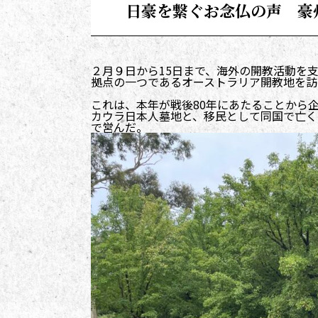
日豪を繋ぐお念仏の声 豪
２月９日から15日まで、海外の開教活動を
拠点の一つであるオーストラリア開教地を訪
これは、本年が戦後80年にあたることから
カウラ日本人墓地と、移民として同国で亡く
で営んだ。