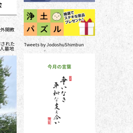
会
海外開教
葬された
Tweets by JodoshuShimbun
人墓地
今月の言葉