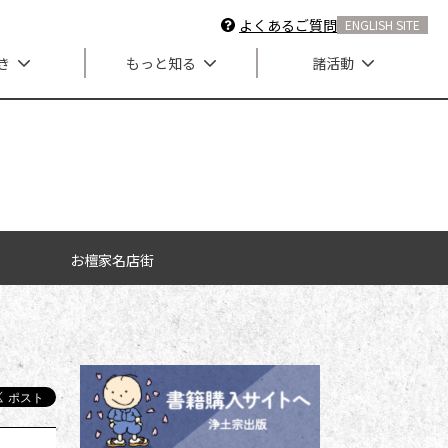
よくあるご質問
ENGLISH SITE
き
もっと知る
諸活動
お檀家名店街