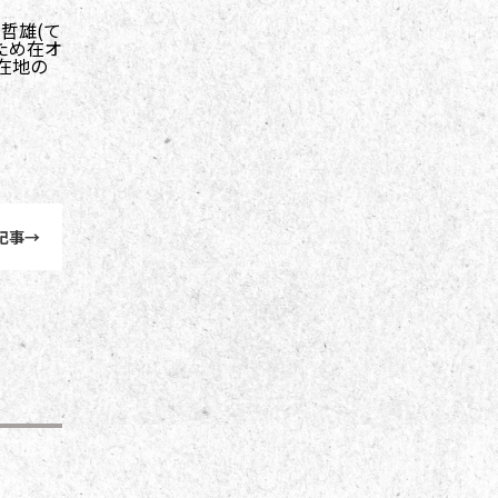
哲雄(て
ため在オ
在地の
記事
→