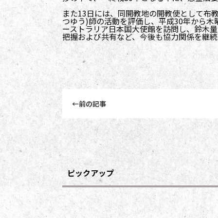
また13日には、同開教地の開教使として布
つゆう)師の活動を評価し、平成30年から
ーストラリア日本国大使館を訪問し、鈴木量
把握および共有など、今後も協力関係を継続
前後記事リンクナビゲーション
←
前の記事
ピックアップ