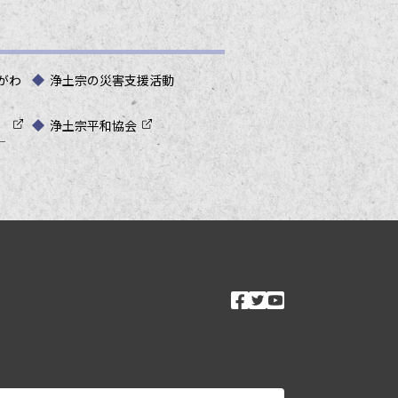
がわ
浄土宗の災害支援活動
浄土宗平和協会
―
ソーシャルメ
facebook
twitter
youtube