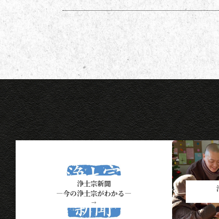
ポイント、他掲載になった方には
１ポイントを贈呈しています。ポ
イントは貯まった数に応じて、浄
土宗新聞オリジナルグッズなどの
景品と交換できます（交換・発送
は下記一覧表通知のタイミングに
なります）。 ポイント保有者の
方には、半年に一度、ポイント数
とともに記念品一覧表を送付いた
し
浄土宗新聞
―今の浄土宗がわかる―
→