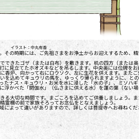
イラスト：中丸有香
。その時期には、ご先祖さまをお浄土からお迎えするため、精
でできたゴザ（または白布）を敷きます。机の四方（または奥
灯に見立てたホオズキなどを吊るします。中央奥には位牌をお
に香炉、向かって右にロウソク、左に生花を供えます。またご
いを込めてキュウリの馬を、ゆっくり帰られますように、との
ったナス・キュウリ・お米を水に浸した「水の子」、ミソハギ
に浮かべた「閼伽水」（仏さまに供える水）を蓮の葉（ない場
きる大切な時間です。まごころを込めてご供養しましょう。ま
精霊棚の前で家族そろってお念仏をとなえましょう。
域によって違いがありますので、詳しくは菩提寺へお尋ねくだ