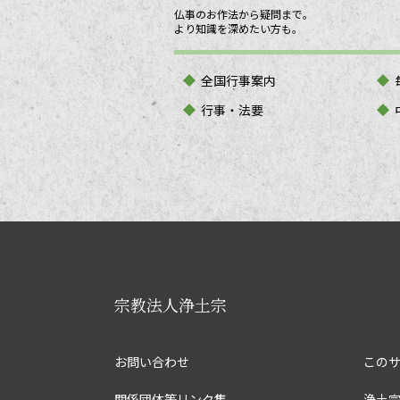
仏事のお作法から疑問まで。
より知識を深めたい方も。
全国行事案内
行事・法要
宗教法人浄土宗
お問い合わせ
この
関係団体等リンク集
浄土