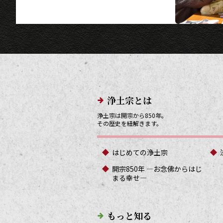
メインメニューリンク
浄土宗とは
浄土宗は開宗から850年。
その歴史を紐解きます。
はじめての浄土宗
開宗850年 ―お念佛からはじ
まる幸せ―
もっと知る