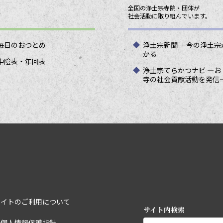
全国の浄土宗寺院・団体が
社会活動に取り組んでいます。
毎日のおつとめ
浄土宗新聞 ―今の浄土宗
かる―
中陰表・年回表
浄土宗てらかつナビ ―お
寺の社会貢献活動を発信
サイトのご利用について
サイト内検索
宗個人情報保護指針