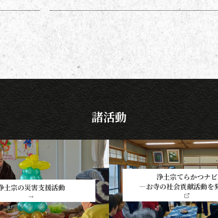
なる方も多いのではないでしょう
か。作法ばかり気にしていては、
ご先祖さまやご本尊さまとしっか
りと向き合えません。今号から２
回にわたって紹介する浄土宗の作
法の基本をおさえ、大切な方と向
き合い、よりよい時間を過ごしま
しょう。 袈裟のつけ方 お参りや法
要の時に、ぜひ身に着けていた
諸活動
浄土宗てらかつナビ
―お寺の社会貢献活動を
浄土宗の災害支援活動
→