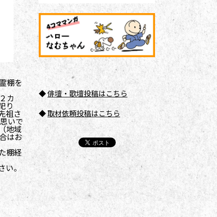
霊棚を
◆
俳壇
・歌壇投稿はこちら
２カ
祀り
先祖さ
◆
取材依頼投稿はこちら
思いで
（地域
合はお
た棚経
さい。