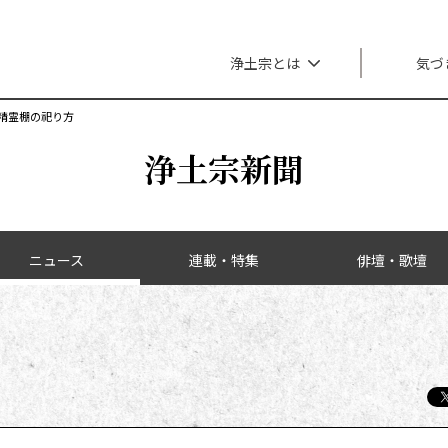
メインナビゲーション
浄土宗とは
気づ
精霊棚の祀り方
浄土宗新聞
ニュース
連載・特集
俳壇・歌壇