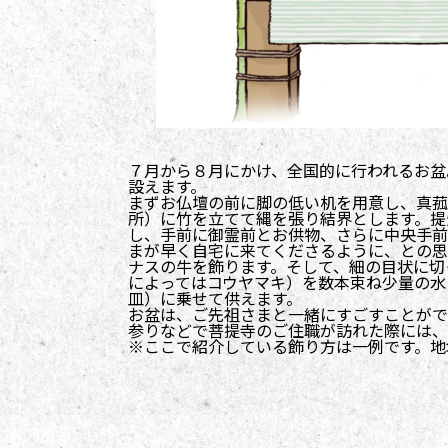
７月から８月にかけ、全国的に行われるお盆
設えます。
まずお仏壇の前に脚の低い机を用意し、真菰
所）に竹を立てて縄を張り結界とします。提
し、手前に御霊前とお供物、さらに中央手前
まが早く自宅に来てくださるように、との思
ナスの牛を飾ります。そして、細の目状に切
によってはコウヤマキ）を数本束ね少量の水
皿）に乗せて供えます。
お盆は、ご先祖さまと一緒にすごすことがで
参りなどで菩提寺のご住職が訪れた際には、
※ここで紹介している飾り方は一例です。地