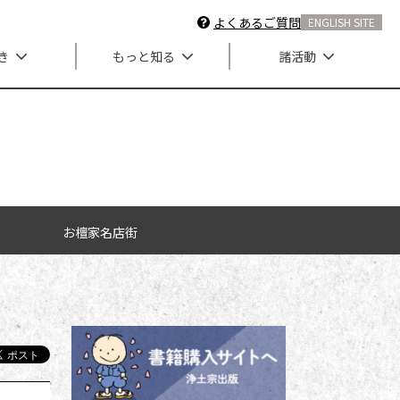
よくあるご質問
ENGLISH SITE
き
もっと知る
諸活動
お檀家名店街