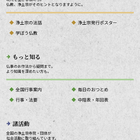
仏教、浄土宗がそのヒントとなりますように。
浄土宗の法話
浄土宗発行ポスター
学ぼう仏教
もっと知る
仏事のお作法から疑問まで。
より知識を深めたい方も。
全国行事案内
毎日のおつとめ
行事・法要
中陰表・年回表
諸活動
全国の浄土宗寺院・団体が
社会活動に取り組んでいます。