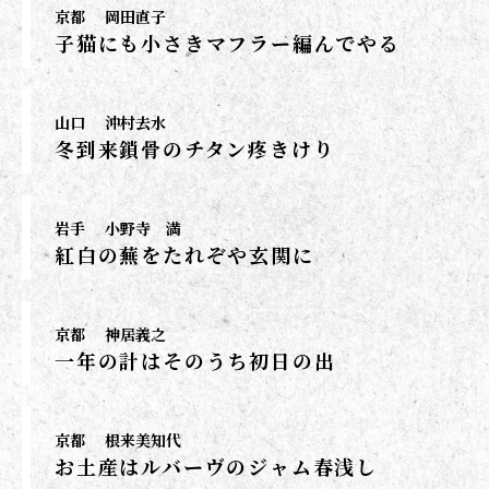
京都
岡田直子
子猫にも小さきマフラー編んでやる
山口
沖村去水
冬到来鎖骨のチタン疼きけり
岩手
小野寺 満
紅白の蕪をたれぞや玄関に
京都
神居義之
一年の計はそのうち初日の出
京都
根来美知代
お土産はルバーヴのジャム春浅し