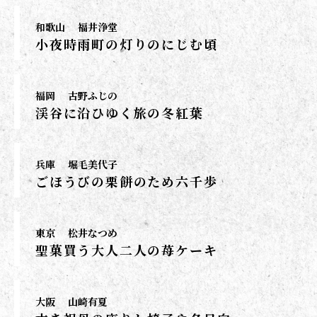
和歌山
福井浄堂
小夜時雨町の灯りのにじむ頃
福岡
古野ふじの
渓谷に沿ひゆく旅の冬紅葉
兵庫
堀毛美代子
ごほうびの栗餅のため六千歩
東京
松井なつめ
聖菓買う大人二人の苺ケーキ
大阪
山崎有夏