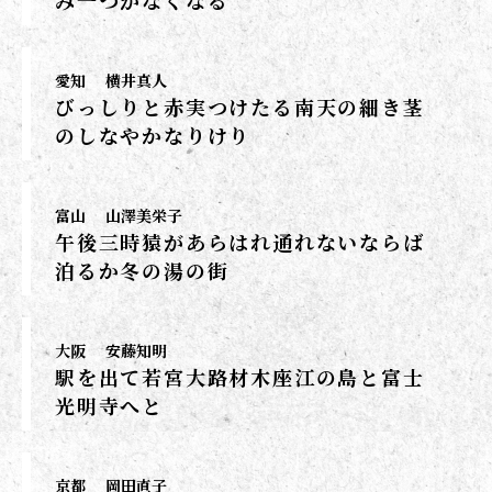
み一つがなくなる
愛知
横井真人
びっしりと赤実つけたる南天の細き茎
のしなやかなりけり
富山
山澤美栄子
午後三時猿があらはれ通れないならば
泊るか冬の湯の街
大阪
安藤知明
駅を出て若宮大路材木座江の島と富士
光明寺へと
京都
岡田直子