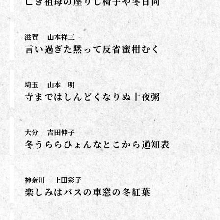
亡き祖母の座りし椅子や冬日向
滋賀
山本祥三
言い過ぎた黙って反省蜜柑むく
埼玉
山本 明
寺まではしんどくなりぬ十夜粥
大分
吉田伸子
冬うららひょんなとこから通知表
神奈川
上田彩子
楽しみはバスの車窓の冬紅葉