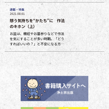
トを贈呈しています。ポイントは貯
連載・特集
まった数に応じて、浄土宗新聞オリ
2021.08.01
ジナルグッズなどの景品と交換でき
想う気持ちを“かたち”に 作法
ます（交換・発送は下記一覧表通知
のタイミングになります）。 ポイ
のキホン（上）
ント保有者の方には、半年に一度、
お盆は、棚経やお墓参りなどで作法
ポイント数とともに記念品一覧表を
を気にすることが多い時期。「どう
送付いたし
すればいいの？」と不安になる方も
多いのではないでしょうか。作法ば
かり気にしていては、ご先祖さまや
ご本尊さまとしっかりと向き合えま
せん。今号から２回にわたって紹介
する浄土宗の作法の基本をおさえ、
大切な方と向き合い、よりよい時間
を過ごしましょう。 袈裟のつけ方
お参りや法要の時に、ぜひ身に着け
ていた