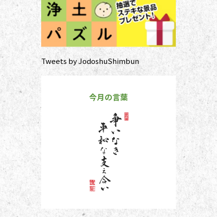
Tweets by JodoshuShimbun
今月の言葉