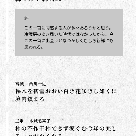
評
この一首に同感する人が多々あろうかと思う。
冷暖房のゆき届いた時代ではなかったから、今
この一首に出会うとなつかしくむしろ新鮮にも
思われる。
宮城
西川一近
裸木を初雪おおい白き花咲きし如くに
境内鎮まる
三重
本城美喜子
柿の不作干柿できず涙ぐむ今年の楽し