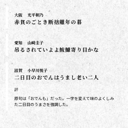
大阪
光平朝乃
赤貧のごとき断捨離年の暮
愛知
山崎圭子
吊るされていよよ鮟鱇寄り目かな
滋賀
小早川悦子
二日目のおでんはうまし老い二人
評
原句は「おでんも」だった。一字を変えて味のよくしみ
た二日目のうまさを強調した。