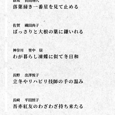
群馬
長田靖代
落葉掃き一番星を見て止める
佐賀
織田尚子
ばっさりと大根の葉に鎌いれる
神奈川
里中 信
わが暮らし凍蝶に似て冬日和
長野
出澤悦子
立冬やリハビリ技師の手の温み
長崎
平田照子
吾亦紅友のわざわざ持ち来たる