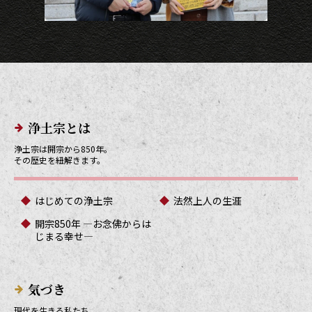
メインメニューリンク
浄土宗とは
浄土宗は開宗から850年。
その歴史を紐解きます。
はじめての浄土宗
法然上人の生涯
開宗850年 ―お念佛からは
じまる幸せ―
気づき
現代を生きる私たち。