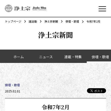
メニ
トップページ
諸活動
浄土宗新聞
俳壇・歌壇
令和7年2月
浄土宗新聞
カテゴリーナビゲーション
ホーム
ニュース
連載・特集
俳壇・歌壇
俳壇・歌壇
投稿日時
2025.02.01
令和7年2月