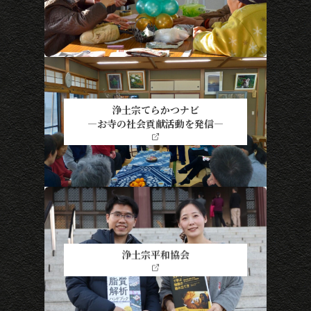
浄土宗てらかつナビ
―お寺の社会貢献活動を発信―
浄土宗平和協会