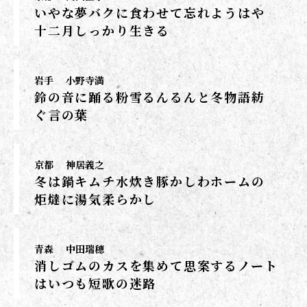
いやな夢バクに食わせて忘れようはや
十二月しっかり生きる
岩手
小野寺満
鈴の音に踊る粉雪るんるんと冬物語紡
ぐ言の葉
京都
神居義之
冬は鍋キムチ水炊き豚かしわホームの
炬燵に湯気柔らかし
青森
中田瑞穂
消しゴムのカスを集めて思案するノート
はいつも短歌の迷路