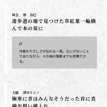
埼玉
岸 治巳
遊歩道の端で見つけた草紅葉一輪摘
んで本の栞に
評
作者のやさしさが伝わる一首。なにげないこと
でありながら、その場の情景までも想像でき
る。
大阪
津川トシノ
極寒に昔はみんなそうだった首に真
綿や厚い綿入れ