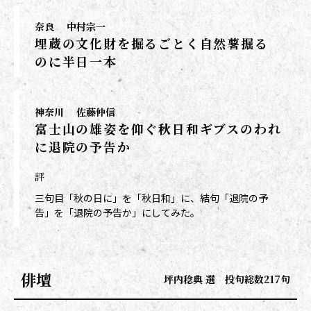
奈良
中村宗一
埋蔵の文化財を掘るごとく自然薯掘る
のに半日一本
神奈川
佐藤仲信
富士山の雄姿を仰ぐ秋日和ギブスのわれ
に退院の予告か
評
三句目「秋の日に」を「秋日和」に、結句「退院の予
告」を「退院の予告か」にしてみた。
俳壇
坪内稔典 選 投句総数217句