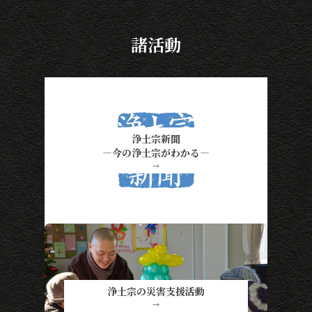
諸活動
浄土宗新聞
―今の浄土宗がわかる―
→
浄土宗の災害支援活動
→