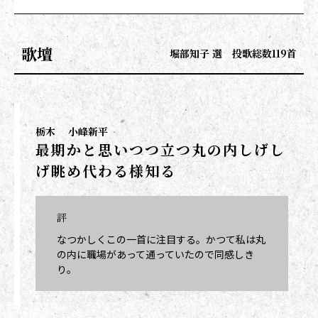
歌壇
堀部知子 選 投歌総数119首
栃木
小峰新平
最期かと思いつつ立つ丸の内しげし
げ眺め代わる様知る
評
なつかしくこの一首に注目する。かつて私は丸
の内に職場があって通っていたので同感しき
り。