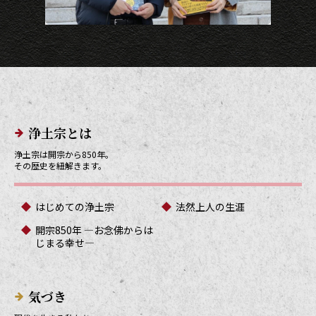
メインメニューリンク
浄土宗とは
浄土宗は開宗から850年。
その歴史を紐解きます。
はじめての浄土宗
法然上人の生涯
開宗850年 ―お念佛からは
じまる幸せ―
気づき