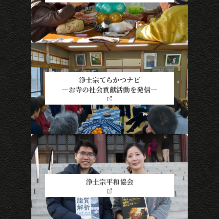
浄土宗てらかつナビ
―お寺の社会貢献活動を発信―
浄土宗平和協会