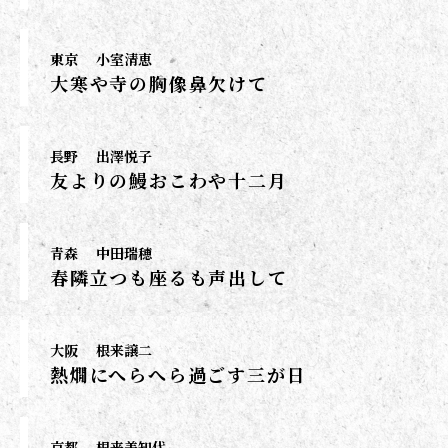
東京
小室清恵
大寒や寺の胸像鼻欠けて
長野
出澤悦子
友よりの鰻おこわや十二月
青森
中田瑞穂
春隣立つも座るも声出して
大阪
根来譲二
熱燗にへらへら過ごす三が日
京都
根来美知代