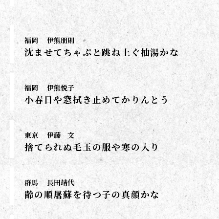
福岡
伊熊朋則
沈ませてちゃぷと跳ね上ぐ柚湯かな
福岡
伊熊悦子
小春日や窓拭き止めてかりんとう
東京
伊藤 文
捨てられぬ毛玉の服や寒の入り
群馬
長田靖代
齢の順屠蘇を待つ子の真顔かな