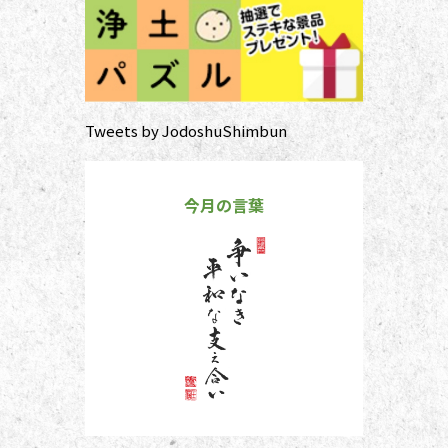
Tweets by JodoshuShimbun
今月の言葉