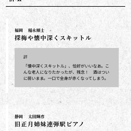
福岡
稲永順士
探梅や懐中深くスキットル
評
「懐中深くスキットル」、恰好がいいなあ。こ
んな老人になりたかったが、残念！ 酒はつい
に弱いまま。一口で全身が赤くなってしまう。
静岡
太田輝彦
旧正月姉妹連弾駅ピアノ