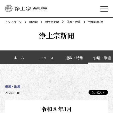
メニ
トップページ
諸活動
浄土宗新聞
俳壇・歌壇
令和８年3月
浄土宗新聞
カテゴリーナビゲーション
ホーム
ニュース
連載・特集
俳壇・歌壇
俳壇・歌壇
投稿日時
2026.03.01
令和８年3月