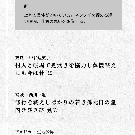
評
上句の具体が効いている。ネクタイを締める短
い時間、作者の思いを想像する。
奈良
中谷理英子
村人と帳場で煮炊きを協力し葬儀終え
しも今は昔 に
宮城
西川一近
修行を終えしばかりの若き孫元日の堂
内きびきび 勤む
アメリカ
生地公男