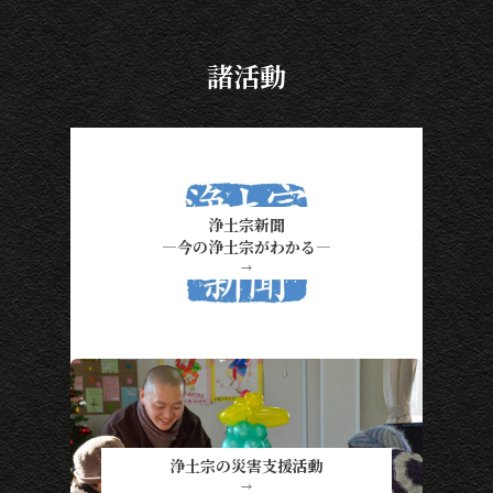
諸活動
浄土宗新聞
―今の浄土宗がわかる―
→
浄土宗の災害支援活動
→