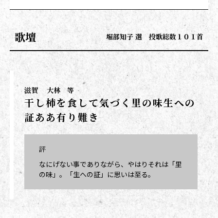
歌壇
堀部知子 選 投歌総数１０１首
滋賀
大林 等
干し柿を食して気づく里の味生への
証ああ有り難き
評
なにげない事でありながら、やはりそれは「里
の味」。「生への証」に思いは至る。