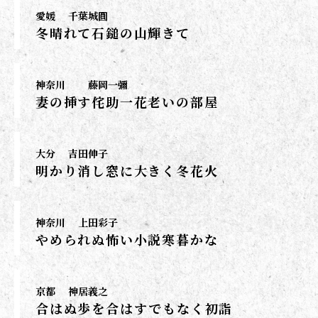
愛媛
千葉城圓
冬晴れて石鎚の山輝きて
神奈川
藤岡一彌
妻の挿す侘助一花老いの部屋
大分
吉田伸子
明かり消し窓に大きく冬花火
神奈川
上田彩子
やめられぬ怖い小説寒暮かな
京都
神居義之
合はぬ歩を合はすでもなく初詣