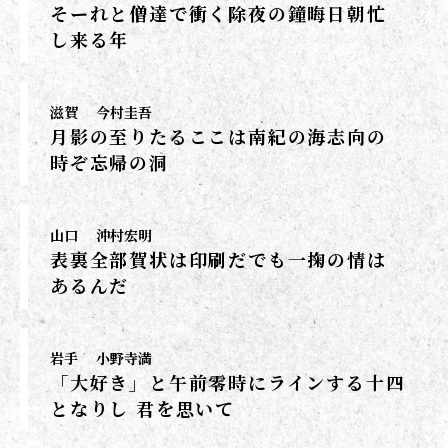
そーれと僧達で衝く除夜の鐘晦日朝忙
し来る年
滋賀
今村圭吾
月影の至りたるここは南紀の海志向の
時ぞ忘帰の洞
山口
沖村宏明
表裏全部賀状は印刷だでも一掬の情は
あるんだ
岩手
小野寺満
「大好き」と午前零時にラインする十四
となりし 君を思いて