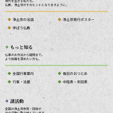
現代を生きる私たち。
仏教、浄土宗がそのヒントとなりますように。
浄土宗の法話
浄土宗発行ポスター
学ぼう仏教
もっと知る
仏事のお作法から疑問まで。
より知識を深めたい方も。
全国行事案内
毎日のおつとめ
行事・法要
中陰表・年回表
諸活動
全国の浄土宗寺院・団体が
社会活動に取り組んでいます。