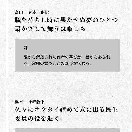
富山
岡本三由紀
職を持ちし時に果たせぬ夢のひとつ
扇かざして舞うは楽しも
評
職から解放された作者の喜びが一首からあふれ
る。念願の舞うことの喜びが伝わる。
栃木
小峰新平
久々にネクタイ締めて式に出る民生
委員の役を退く