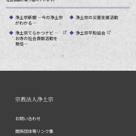
浄土宗新聞 ―今の浄土宗
浄土宗の災害支援活動
がわかる―
浄土宗てらかつナビ ―
浄土宗平和協会
お寺の社会貢献活動を
発信―
宗教法人浄土宗
お問い合わせ
関係団体等リンク集