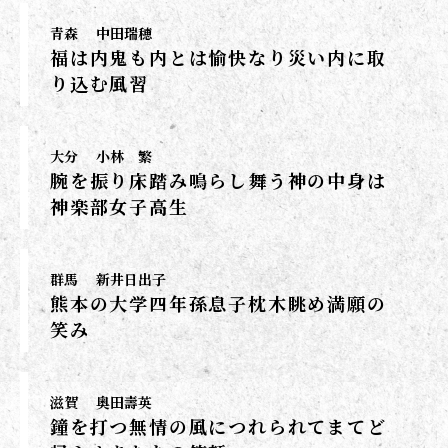
青森
中田瑞穂
福は内鬼も内とは愉快なり災い内に取
り込む風習
大分
小林 繁
腕を振り床踏み鳴らし舞う神の中身は
神楽部女子高生
群馬
新井日出子
熊本の大学四年孫息子枕木眺め満願の
笑み
滋賀
奥田壽英
鐘を打つ無情の風につれられてまてど