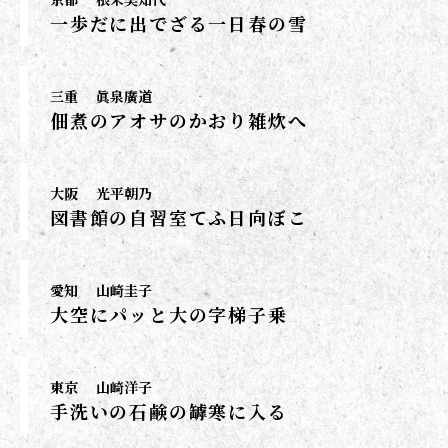
一歩だに出でざる一日春の雪
三重
眞泉廣道
佃煮のアオサのかおり雑炊へ
大阪
光平朝乃
図書館の自習室てふ日向ぼこ
愛知
山崎圭子
大空にパッと大の字梯子乗
東京
山崎洋子
手洗いの石鹸の罅寒に入る