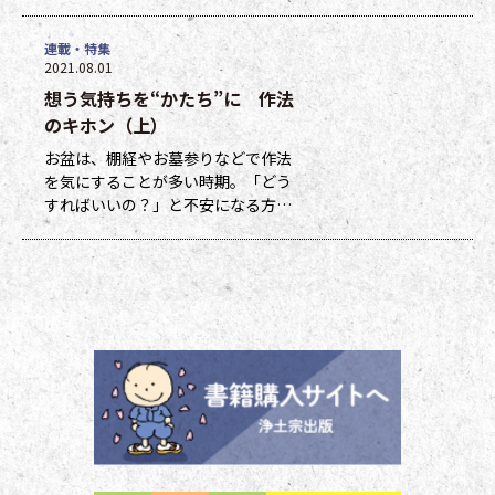
ト、他掲載になった方には１ポイン
トを贈呈しています。ポイントは貯
連載・特集
まった数に応じて、浄土宗新聞オリ
2021.08.01
ジナルグッズなどの景品と交換でき
想う気持ちを“かたち”に 作法
ます（交換・発送は下記一覧表通知
のタイミングになります）。 ポイ
のキホン（上）
ント保有者の方には、半年に一度、
お盆は、棚経やお墓参りなどで作法
ポイント数とともに記念品一覧表を
を気にすることが多い時期。「どう
送付いたし
すればいいの？」と不安になる方も
多いのではないでしょうか。作法ば
かり気にしていては、ご先祖さまや
ご本尊さまとしっかりと向き合えま
せん。今号から２回にわたって紹介
する浄土宗の作法の基本をおさえ、
大切な方と向き合い、よりよい時間
を過ごしましょう。 袈裟のつけ方
お参りや法要の時に、ぜひ身に着け
ていた