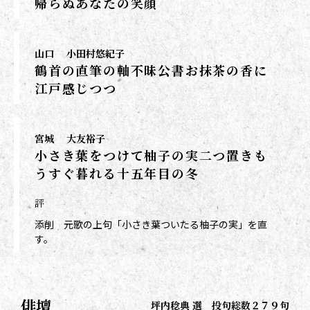
帰らぬあなたの笑顔
山口
小田村悠紀子
鶴首の直筆の軸不昧公書お抹茶の香に
江戸感じつつ
宮城
大友裕子
小さき葉をつけて柚子の実二つ置きも
うすぐ暮れる十五年目の冬
評
添削 元歌の上句「小さき葉ついたる柚子の実」を直
す。
俳壇
坪内稔典 選 投句総数２７９句