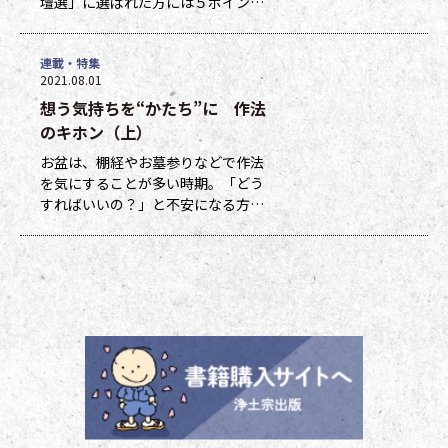
壇選」に選ばれた方には５ポイン
ト、他掲載になった方には１ポイン
トを贈呈しています。ポイントは貯
連載・特集
まった数に応じて、浄土宗新聞オリ
2021.08.01
ジナルグッズなどの景品と交換でき
想う気持ちを“かたち”に 作法
ます（交換・発送は下記一覧表通知
のタイミングになります）。 ポイ
のキホン（上）
ント保有者の方には、半年に一度、
お盆は、棚経やお墓参りなどで作法
ポイント数とともに記念品一覧表を
を気にすることが多い時期。「どう
送付いたし
すればいいの？」と不安になる方も
多いのではないでしょうか。作法ば
かり気にしていては、ご先祖さまや
ご本尊さまとしっかりと向き合えま
せん。今号から２回にわたって紹介
する浄土宗の作法の基本をおさえ、
大切な方と向き合い、よりよい時間
を過ごしましょう。 袈裟のつけ方
お参りや法要の時に、ぜひ身に着け
ていた