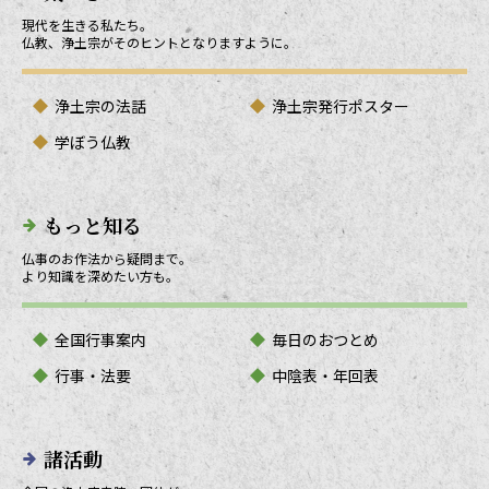
現代を生きる私たち。
仏教、浄土宗がそのヒントとなりますように。
浄土宗の法話
浄土宗発行ポスター
学ぼう仏教
もっと知る
仏事のお作法から疑問まで。
より知識を深めたい方も。
全国行事案内
毎日のおつとめ
行事・法要
中陰表・年回表
諸活動