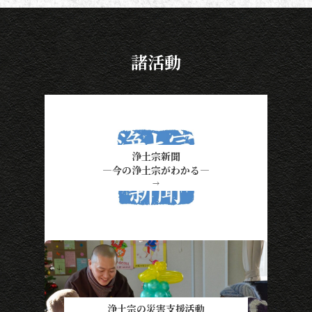
諸活動
浄土宗新聞
―今の浄土宗がわかる―
→
浄土宗の災害支援活動