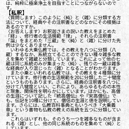
は、純粋に極楽浄土を目指すことにつながらないので
す。
【私釈】
〈質問します〉このように〈純〉と〈雑〉に分類する方
法について、経典やその注釈書などのなかにその根拠は
あるのですか。
〈お答えします〉お釈迦さまの説いた教えをまとめた
「経」、修行者の生活規範「律」、それらの注釈書
「論」をまとめた「三蔵」を〈純〉と〈雑〉に分けた先
例は少なくありません。
いわゆる大乗仏教では、その教えを八つに分類（八
蔵）するなか、系統立てることのできない種々雑多な教
えを集めて雑蔵と分類しています。これによって他の七
蔵は同じ系統のみが集まった〈純〉、残りの一蔵は雑多
な経典が入り混じった〈雑〉となることがわかります。
また小乗といわれる仏教では、その教えを４種類に分
けています。修行者の生活規範を20に分類した二十犍度
というものもあります。さらに、経典の注釈書を八つに
分けて八犍度といい、これにより、あらゆるものの本性
と現象、関係性を明らかにしています。ほかにも、高僧
の生涯について記した『続高僧伝』や『宋高僧伝』で
も、伝記を10種に分けて、僧侶の生涯と徳を説明してい
ます。さらには、仏教百科事典ともいうべき『大乗義
章』という書物も仏教の教えの系統を五つに分類してい
ます。
これらはいずれも、そのうち一つを雑多なものが含ま
れる〈雑〉とし、他の同じ系統のものを集めて〈純〉と
しています。