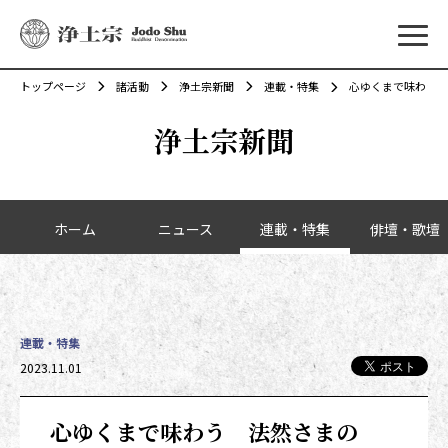
メニ
トップページ
諸活動
浄土宗新聞
連載・特集
心ゆくまで味わう 
浄土宗新聞
カテゴリーナビゲーション
ホーム
ニュース
連載・特集
俳壇・歌壇
連載・特集
投稿日時
2023.11.01
心ゆくまで味わう 法然さまの