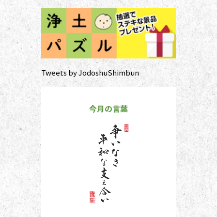
Tweets by JodoshuShimbun
今月の言葉