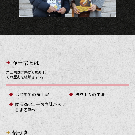
メインメニューリンク
浄土宗とは
浄土宗は開宗から850年。
その歴史を紐解きます。
はじめての浄土宗
法然上人の生涯
開宗850年 ―お念佛からは
じまる幸せ―
気づき