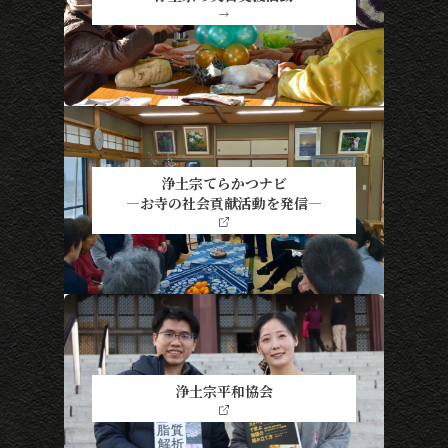
→
浄土宗てらかつナビ
―お寺の社会貢献活動を発信―
浄土宗平和協会