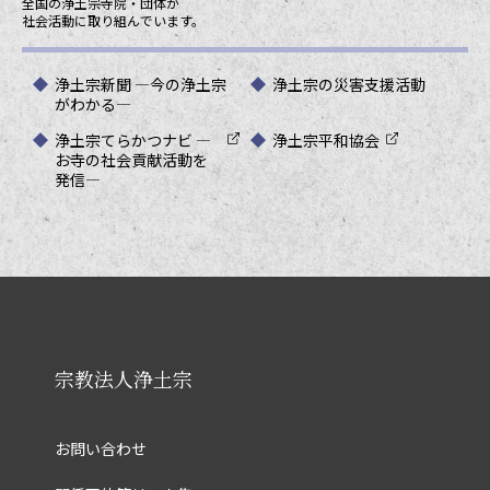
全国の浄土宗寺院・団体が
社会活動に取り組んでいます。
浄土宗新聞 ―今の浄土宗
浄土宗の災害支援活動
がわかる―
浄土宗てらかつナビ ―
浄土宗平和協会
お寺の社会貢献活動を
発信―
宗教法人浄土宗
お問い合わせ