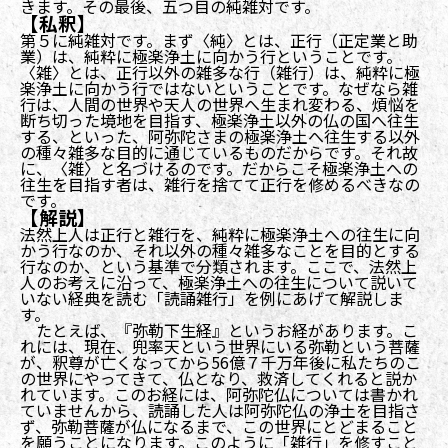
きます。その最後、五つ目の純雑対です。
【私釈】
第５に純雑対です。まず〈純〉とは、正行（正定業と助
業）は、純粋に極楽浄土に向かう行ということです。
〈雑〉とは、正行以外の雑多な行（雑行）は、純粋に極
楽浄土に向かう行ではないということです。なぜなら雑
行は、人間の世界や天人の世界へ生まれ変わる、煩悩を
断ち切った境地を目指す、極楽浄土以外の仏の国へ往生
する、といった、阿弥陀さまの極楽浄土へ往生する以外
の種々雑多な目的に通じているものだからです。それ故
に、〈雑〉と名づけるのです。だからこそ極楽浄土への
往生を目指す者は、雑行を捨てて正行を修めるべきなの
です。
【解説】
法然上人は正行と雑行を、純粋に極楽浄土への往生に向
かう行なのか、それ以外の種々雑多なことを目的とする
行なのか、という基準で分類されます。ここで、法然上
人のお考えに沿って、極楽浄土への往生について説いて
いない経典を読む「読誦雑行」を例にあげて解説しま
す。
たとえば、『弥勒下生経』というお経があります。こ
れには、現在、兜率天という世界にいる弥勒という菩薩
が、釈尊が亡くなってから56億７千万年後に私たちのこ
の世界にやってきて、仏となり、救済してくれると説か
れています。このお経には、阿弥陀仏については書かれ
ていませんから、読誦した人は阿弥陀仏の浄土を目指さ
ず、弥勒菩薩が仏になるまで、この世界にとどまること
を願うことになります。このように「雑行」を修すこと