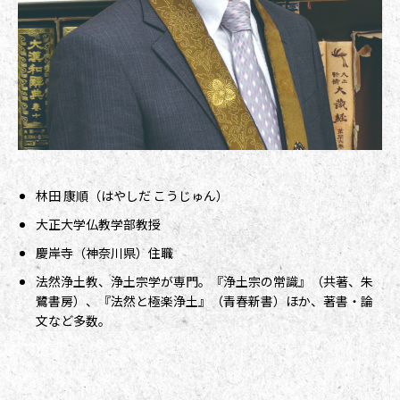
林田 康順（はやしだ こうじゅん）
大正大学仏教学部教授
慶岸寺（神奈川県）住職
法然浄土教、浄土宗学が専門。『浄土宗の常識』（共著、朱
鷺書房）、『法然と極楽浄土』（青春新書）ほか、著書・論
文など多数。