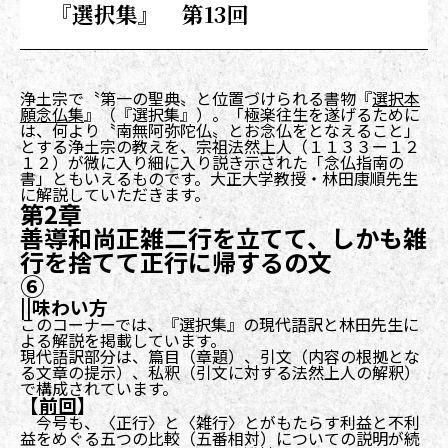
『選択集』 第13回
浄土宗で〝第一の聖典〟と位置づけられる書物『
選択本
願念仏集
』（『選択集』）。「極楽往生を遂げるために
は、何より〝南無阿弥陀仏〟とお念仏をとなえること」
とする浄土宗の教えを、宗祖法然上人（１１３３ー１２
１２）が微に入り細に入り説き示された「念仏指南の
書」ともいえるものです。大正大学教授・林田康順先生
に解説していただきます。
第2章
善導和尚正雑二行を立てて、しかも雑
行を捨てて正行に帰するの文
⑥
||味わい方
このコーナーでは、『選択集』の現代語訳と林田先生に
よる解説を掲載しています。
現代語訳部分は、篇目（章題）、引文（内容の根拠とな
る文章の提示）、私釈（引文に対する法然上人の解釈）
で構成されています。
【
前回
】
今号も、〈正行〉と〈雑行〉とがもたらす利益と不利
益をめぐる五つの比較（五番相対）についての説明が続