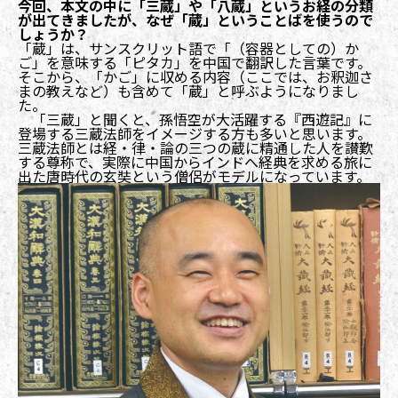
今回、本文の中に「三蔵」や「八蔵」というお経の分類
が出てきましたが、なぜ「蔵」ということばを使うので
しょうか？
「蔵」は、サンスクリット語で「（容器としての）か
ご」を意味する「ピタカ」を中国で翻訳した言葉です。
そこから、「かご」に収める内容（ここでは、お釈迦さ
まの教えなど）も含めて「蔵」と呼ぶようになりまし
た。
「三蔵」と聞くと、孫悟空が大活躍する『西遊記』に
登場する三蔵法師をイメージする方も多いと思います。
三蔵法師とは経・律・論の三つの蔵に精通した人を讃歎
する尊称で、実際に中国からインドへ経典を求める旅に
出た唐時代の玄奘という僧侶がモデルになっています。