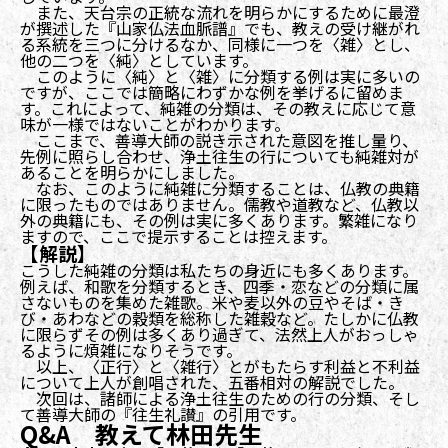
また、天台宗の正統な流れを明らかにするために最澄
が撰述した『山家仏法血脈譜』でも、教えの受け継がれ
る系統を三つに分けるなか、同様に一つを〈雑〉とし、
他の二つを〈純〉としています。
このように〈純〉と〈雑〉に分類する例は実に多いの
ですが、ここでは簡略にわずかな例を挙げるに留めま
す。これによって、純雑の分類は、その教えに応じて意
味が一様ではないことがわかります。
ここまで、善導大師の説き示された意図を推し量り、
先例に照らし合わせ、浄土往生の行についても純雑対が
あることを明らかにしました。
なお、このように純雑に分類することは、仏教の典籍
に限ったものではありません。儒教や道教など、仏教以
外の典籍にも、その例は実に多くあります。繁雑になり
ますので、ここで提示することは控えます。
【解説】
こうした純雑の分類は私たちの身近にも多くあります。
例えば、和歌を分類するとき、四季・恋などの分類に属
さないものを集めた雑歌。米や麦以外の豆やそば・き
び・あわなどの穀類を総称した雑穀など。たしかに仏教
に限らずその例は多くあり過ぎて、法然上人がおっしゃ
るように煩雑になりそうです。
以上、〈正行〉と〈雑行〉とがもたらす利益と不利益
について上人が創唱された、五番相対の解説でした。
次回は、諸師による浄土往生のための行の分類、そし
て善導大師の『往生礼讃』の引用です。
Q&A 教えて林田先生