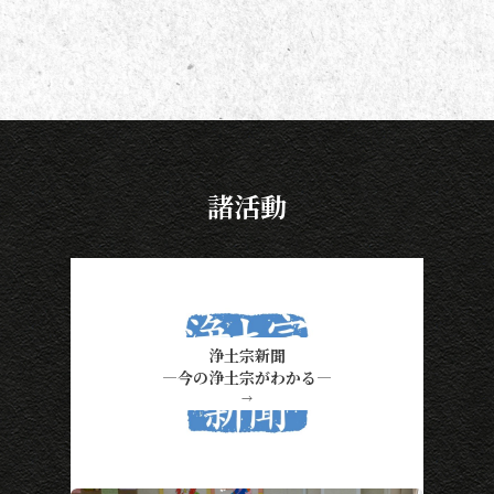
諸活動
浄土宗新聞
―今の浄土宗がわかる―
→