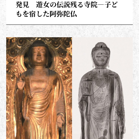
発見 遊女の伝説残る寺院―子ど
もを宿した阿弥陀仏