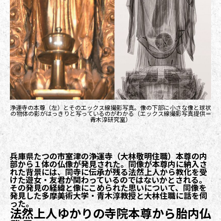
浄運寺の本尊（左）とそのエックス線撮影写真。像の下部に小さな像と球状
の物体の影がはっきりと写っているのがわかる（エックス線撮影写真提供＝
青木淳研究室）
兵庫県たつの市室津の浄運寺（大林敬明住職）本尊の内
部から１体の仏像が発見された。同像が本尊内に納入さ
れた背景には、同寺に伝承が残る法然上人から教化を受
けた遊女・友君が関わっているのではないかとされる。
その発見の経緯と像にこめられた思いについて、同像を
発見した多摩美術大学・青木淳教授と大林住職に話を伺
った。
法然上人ゆかりの寺院本尊から胎内仏