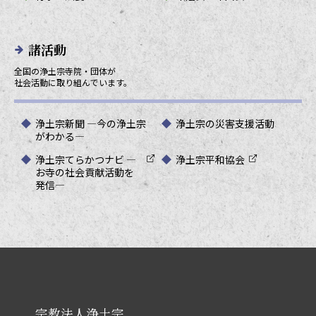
諸活動
全国の浄土宗寺院・団体が
社会活動に取り組んでいます。
浄土宗新聞 ―今の浄土宗
浄土宗の災害支援活動
がわかる―
浄土宗てらかつナビ ―
浄土宗平和協会
お寺の社会貢献活動を
発信―
宗教法人浄土宗