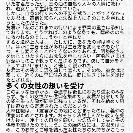
いた友君だったが、室の泊の自然や人々の人情に救わ
れ、遊女として生計を立てていた。
しかし、自身の行く末への不安を拭うことができなかっ
た友君は、高僧と知られた法然上人にそのことを尋ねよ
うとしたのだった。
友君が「私のこれまでの行いによる罪業の重さは承知し
ております。どうすればこのような身でも、臨終ののち
に救われるのでしょうか」と尋ねた。
すると法然上人は、「たしかに、あなたの罪は軽くな
い。ほかに生きる道があれば生き方を変えるのもひと
つ。もし変えることができないのであれば、阿弥陀さま
を信じてひたすらにお念仏を申しなさい。阿弥陀さまは
罪深いものこそ救ってくださるのです。決して自分を卑
下してはいけません」と優しく説かれた。
友君はその答えに涙を流して喜んだ。その後、彼女は出
家して、近くの山里に住み念仏一筋に生きて往生を遂げ
たとされる。
多くの女性の想いを受け
このような伝承から、浄運寺は後世にわたり遊女のみな
らず、多くの女性から信仰を集めた。友君が出家した際
の姿を象った像が同寺に残っているが、それを納めた厨
子は遊女から寄進されたものだという。
大林住職は、「友君がこの地にとどまったのは、義仲の
供養のためとされます。おそらく法然上人から教えを受
けた後も、浄土での再会を願い、お念仏をして夫と子の
供養を続けたのでしょう。この胎内仏には、友君をはじ
め、このお寺とご縁を結んだ女性たちの気持ちがこもっ