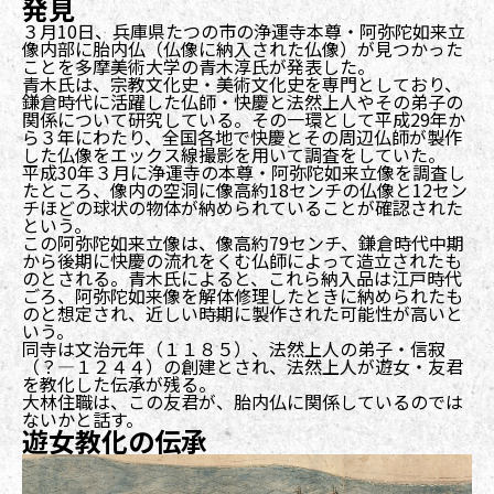
発見
３月10日、兵庫県たつの市の浄運寺本尊・阿弥陀如来立
像内部に胎内仏（仏像に納入された仏像）が見つかった
ことを多摩美術大学の青木淳氏が発表した。
青木氏は、宗教文化史・美術文化史を専門としており、
鎌倉時代に活躍した仏師・快慶と法然上人やその弟子の
関係について研究している。その一環として平成29年か
ら３年にわたり、全国各地で快慶とその周辺仏師が製作
した仏像をエックス線撮影を用いて調査をしていた。
平成30年３月に浄運寺の本尊・阿弥陀如来立像を調査し
たところ、像内の空洞に像高約18センチの仏像と12セン
チほどの球状の物体が納められていることが確認された
という。
この阿弥陀如来立像は、像高約79センチ、鎌倉時代中期
から後期に快慶の流れをくむ仏師によって造立されたも
のとされる。青木氏によると、これら納入品は江戸時代
ごろ、阿弥陀如来像を解体修理したときに納められたも
のと想定され、近しい時期に製作された可能性が高いと
いう。
同寺は文治元年（１１８５）、法然上人の弟子・信寂
（？―１２４４）の創建とされ、法然上人が遊女・友君
を教化した伝承が残る。
大林住職は、この友君が、胎内仏に関係しているのでは
ないかと話す。
遊女教化の伝承