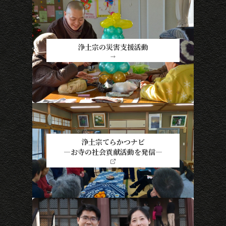
浄土宗の災害支援活動
→
浄土宗てらかつナビ
―お寺の社会貢献活動を発信―