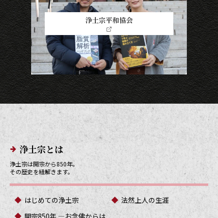
浄土宗平和協会
メインメニューリンク
浄土宗とは
浄土宗は開宗から850年。
その歴史を紐解きます。
はじめての浄土宗
法然上人の生涯
開宗850年 ―お念佛からは