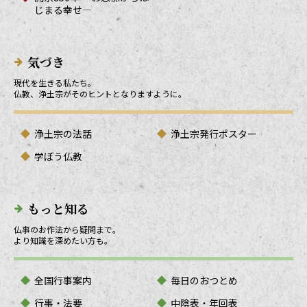
じまる幸せ―
気づき
現代を生きる私たち。
仏教、浄土宗がそのヒントとなりますように。
浄土宗の法話
浄土宗発行ポスター
学ぼう仏教
もっと知る
仏事のお作法から疑問まで。
より知識を深めたい方も。
全国行事案内
毎日のおつとめ
行事・法要
中陰表・年回表