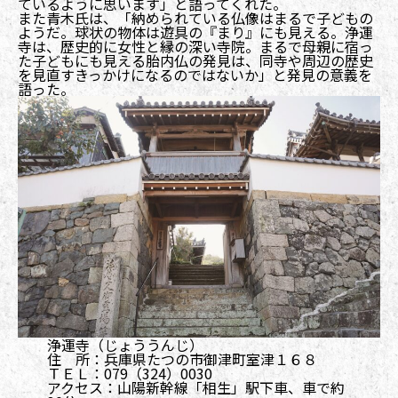
ているように思います」と語ってくれた。
また青木氏は、「納められている仏像はまるで子どもの
ようだ。球状の物体は遊具の『まり』にも見える。浄運
寺は、歴史的に女性と縁の深い寺院。まるで母親に宿っ
た子どもにも見える胎内仏の発見は、同寺や周辺の歴史
を見直すきっかけになるのではないか」と発見の意義を
語った。
浄運寺（じょううんじ）
住 所：兵庫県たつの市御津町室津１６８
ＴＥＬ：079（324）0030
アクセス：山陽新幹線「相生」駅下車、車で約