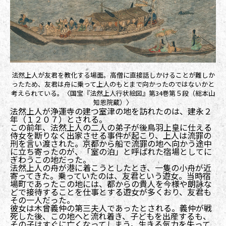
法然上人が友君を教化する場面。高僧に直接話しかけることが難しか
ったため、友君は舟に乗って上人のもとまで向かったのではないかと
考えられている。〈国宝『法然上人行状絵図』第34巻第５段（総本山
知恩院蔵）〉
法然上人が浄運寺の建つ室津の地を訪れたのは、建永２
年（１２０７）とされる。
この前年、法然上人の二人の弟子が後鳥羽上皇に仕える
侍女を断りなく出家させる事件が起こり、上人は流罪の
刑を言い渡された。京都から船で流罪の地へ向かう途中
に立ち寄ったのが、「室の泊」と呼ばれた宿場としてに
ぎわうこの地だった。
法然上人の舟が港に着こうとしたとき、一隻の小舟が近
寄ってきた。乗っていたのは、友君という遊女。当時宿
場町であったこの地には、都からの貴人を今様や朗詠な
どで接待することを仕事とする遊女が多くおり、友君も
その一人だった。
彼女は木曾義仲の第三夫人であったとされる。義仲が戦
死した後、この地へと流れ着き、子どもを出産するも、
その子はすぐに亡くなってしまう。生きる気力を失って