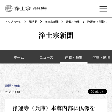
メニ
トップページ
諸活動
浄土宗新聞
連載・特集
浄運寺（兵庫）本尊
浄土宗新聞
カテゴリーナビゲーション
ホーム
ニュース
連載・特集
俳壇・歌壇
連載・特集
2021.04.01
浄運寺（兵庫）本尊内部に仏像を