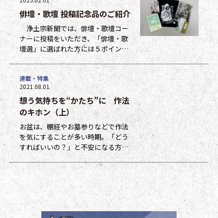
俳壇・歌壇 投稿記念品のご紹介
浄土宗新聞では、俳壇・歌壇コー
ナーに投稿をいただき、「俳壇・歌
壇選」に選ばれた方には５ポイン
ト、他掲載になった方には１ポイン
トを贈呈しています。ポイントは貯
連載・特集
まった数に応じて、浄土宗新聞オリ
2021.08.01
ジナルグッズなどの景品と交換でき
想う気持ちを“かたち”に 作法
ます（交換・発送は下記一覧表通知
のタイミングになります）。 ポイ
のキホン（上）
ント保有者の方には、半年に一度、
お盆は、棚経やお墓参りなどで作法
ポイント数とともに記念品一覧表を
を気にすることが多い時期。「どう
送付いたし
すればいいの？」と不安になる方も
多いのではないでしょうか。作法ば
かり気にしていては、ご先祖さまや
ご本尊さまとしっかりと向き合えま
せん。今号から２回にわたって紹介
する浄土宗の作法の基本をおさえ、
大切な方と向き合い、よりよい時間