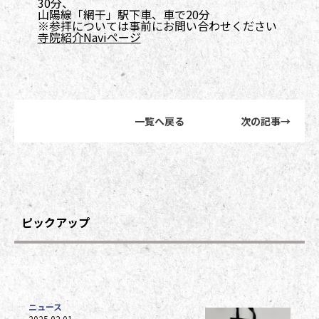
30分、
山陽線「網干」駅下車、車で20分
※参拝については事前にお問い合わせください
寺院紹介Naviページ
前後記事リンクナビゲーション
一覧へ戻る
次の記事
→
ピックアップ
ニュース
2025.02.01