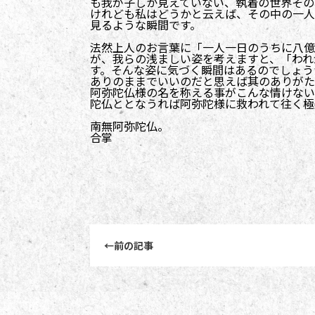
も我が子しか見えていない、執着の世界その
けれども私はどうかと云えば、その中の一人
見るような瞬間です。
法然上人のお言葉に「一人一日のうちに八億
が、我らの浅ましい姿を考えますと、「われ
す。そんな姿に気づく瞬間はあるのでしょう
ありのままでいいのだと思えば其のありがた
阿弥陀仏様の名を称える事がこんな情けない
陀仏ととなうれば阿弥陀様に救われて往く極
南無阿弥陀仏。
合掌
前後記事リンクナビゲーション
←
前の記事