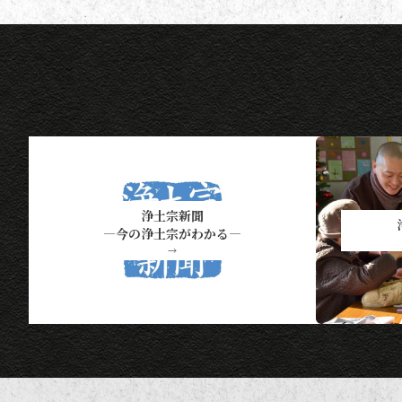
なります）。 ポイント保有者の
方には、半年に一度、ポイント数
とともに記念品一覧表を送付いた
し
浄土宗新聞
―今の浄土宗がわかる―
→