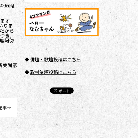
を垣間
ます
いりま
だから
づき、
無阿弥
◆
俳壇
・歌壇投稿はこちら
新美尚彦
◆
取材依頼投稿はこちら
記事
→