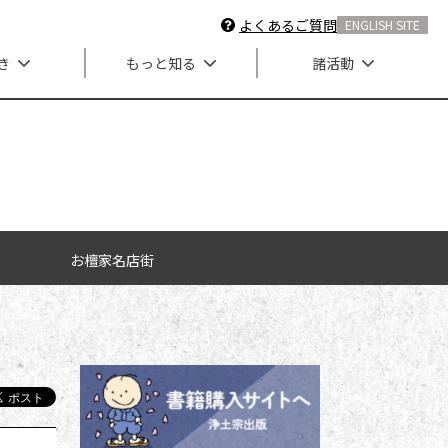
よくあるご質問
ENGLISH SITE
き
もっと知る
諸活動
お檀家名店街