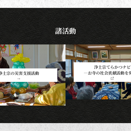
き合い、よりよい時間を過ごしま
しょう。 袈裟のつけ方 お参りや法
要の時に、ぜひ身に着けていた
諸活動
浄土宗てらかつナビ
―お寺の社会貢献活動を
浄土宗の災害支援活動
→