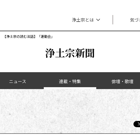
メインナビゲーション
浄土宗とは
気づ
【浄土宗の読む法話】「運動会」
浄土宗新聞
ニュース
連載・特集
俳壇・歌壇