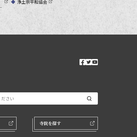
浄土宗平和協会
―
ソーシャルメ
facebook
twitter
youtube
ンク
寺院を探す