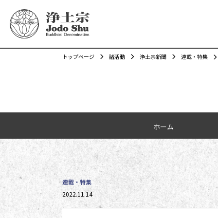
トップページ
諸活動
浄土宗新聞
連載・特集
カテゴリーナビゲーション
ホーム
連載・特集
投稿日時
2022.11.14