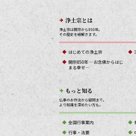
メインメニューリンク
浄土宗とは
浄土宗は開宗から850年。
その歴史を紐解きます。
はじめての浄土宗
開宗850年 ―お念佛からはじ
まる幸せ―
もっと知る
仏事のお作法から疑問まで。
より知識を深めたい方も。
全国行事案内
行事・法要