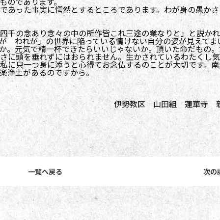
ものであります。
であった事実に愕然とするところであります。わが身の愚かさ
四千の念あり念々の中の所作皆これ三途の業なりと」と説かれ
が われが」の世界に陥っている情けない自分の姿が見えてま
か。元気で精一杯できたらいいじゃないか。頂いた命だもの。
さに頭を垂れずにはおられません。生かされているわたくし気
私に只一つ身に添うと心得てお念仏するのことが大切です。南
楽浄土があるのですから。
伊勢教区 山田組 蓮華寺 
一覧へ戻る
次の