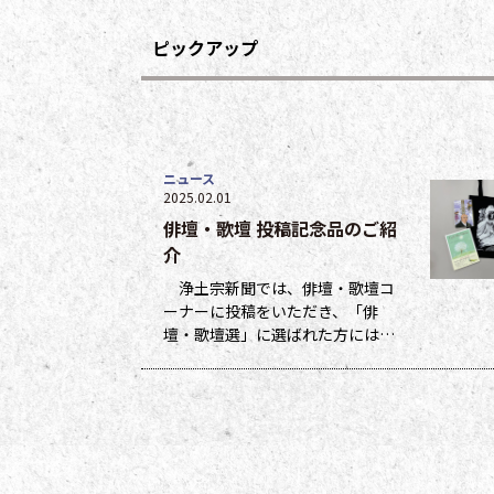
ピックアップ
ニュース
2025.02.01
俳壇・歌壇 投稿記念品のご紹
介
浄土宗新聞では、俳壇・歌壇コ
ーナーに投稿をいただき、「俳
壇・歌壇選」に選ばれた方には５
ポイント、他掲載になった方には
１ポイントを贈呈しています。ポ
イントは貯まった数に応じて、浄
土宗新聞オリジナルグッズなどの
景品と交換できます（交換・発送
は下記一覧表通知のタイミングに