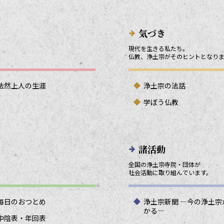
気づき
現代を生きる私たち。
仏教、浄土宗がそのヒントとなり
法然上人の生涯
浄土宗の法話
学ぼう仏教
諸活動
全国の浄土宗寺院・団体が
社会活動に取り組んでいます。
毎日のおつとめ
浄土宗新聞 ―今の浄土宗
かる―
中陰表・年回表