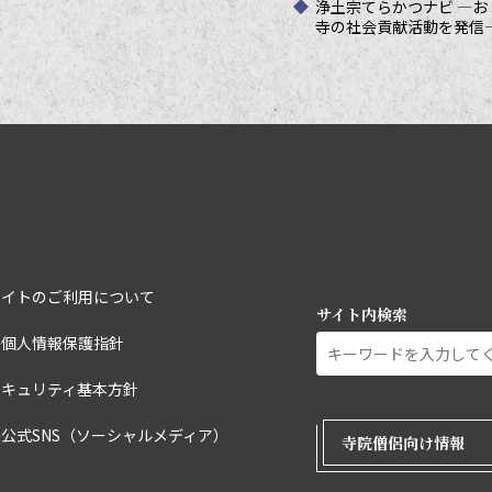
浄土宗てらかつナビ ―お
寺の社会貢献活動を発信
サイトのご利用について
サイト内検索
宗個人情報保護指針
セキュリティ基本方針
外部ページリ
公式SNS（ソーシャルメディア）
寺院僧侶向け情報