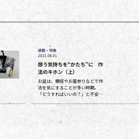
連載・特集
2021.08.01
想う気持ちを“かたち”に 作
法のキホン（上）
お盆は、棚経やお墓参りなどで作
法を気にすることが多い時期。
「どうすればいいの？」と不安に
なる方も多いのではないでしょう
か。作法ばかり気にしていては、
ご先祖さまやご本尊さまとしっか
りと向き合えません。今号から２
回にわたって紹介する浄土宗の作
法の基本をおさえ、大切な方と向