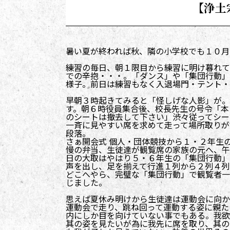
【浄土
暑い夏が終われば秋、隣の小学校でも１０月
練習の毎日、朝１限目から練習に明け暮れて
での辛抱・・・。「ダンス」や「集団行動」
様子。前日は練習もなく入退場門・テント・
早朝３時起きてみると「怪しげな人影」が。
す。朝６時役員集合後、校長先生の号令「本
のシートは撤去して下さい」渋々従ってシー
一斉に見やすい席を求めて走って場所取りが
段落。
さぁ開会式 個人・団体競技から１・２年生
慢の弁当、生徒達が観覧席の家族の元へ、午
日の大取はやはり５・６年生の「集団行動」
声を出し、足を揃えて行進１列から２列４列
どこへやら、完璧な「集団行動」で観覧者一
じました。
思えば夏休み明けから生徒達は運動会に向か
運動会で走り、跳ね回って運動する姿に親た
内にしか目を向けていない事でもある。我欲
其の姿を見たいが為に我先に席を取り、其の