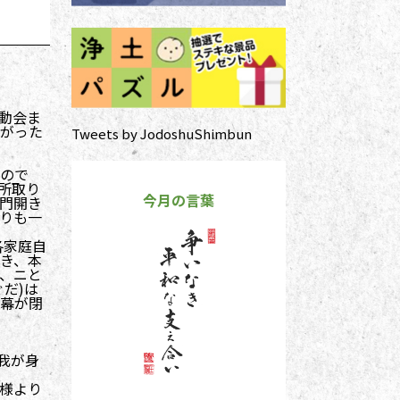
動会ま
がった
Tweets by JodoshuShimbun
ので
所取り
今月の言葉
門開き
りも一
各家庭自
き、本
、ニと
だ)は
幕が閉
我が身
様より