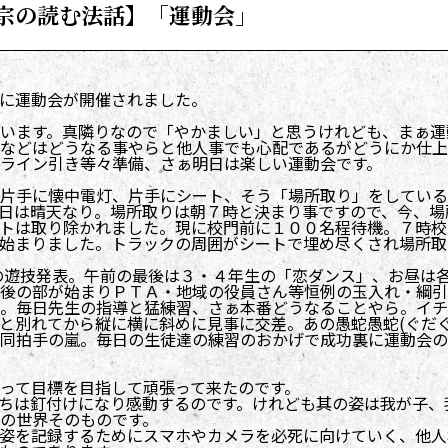
宗の読む法話】「運動会」
に運動会が開催されました。
います。真隣りなので「やかましい」と思うけれども、まぁ運
などはどうなる事やらと他人事でも心配であるがどうにか仕上
ライン引き等々準備、さぁ明日は楽しい運動会です。
片手に懐中電灯、片手にシート、そう「場所取り」をしている
日は晴天なり。場所取りは朝７時と決まり事ですので、今、場
トは取り除かれました。現に校門前に１００名程待機。７時校
始まりました。トラックの周囲がシートで埋め尽くされ場所取
の遊技発表。午前の最後は３・４年生の「恋ダンス」、お昼は
後の部が始まりＰＴＡ・地域の役員さん等恒例の玉入れ・綱引
。毎日先生の指導と猛練習、さぁ本番どうなることやら。イチ
と別れてから縦に横に斜めに見事に交差。あの愚蛇愚蛇(ぐだぐ
同拍手の嵐。毎日の生徒達の練習のおかげで成功裏に運動会の
って目標を目指して頑張って来たのです。
ちは釘付けになり感動するのです。けれども其の姿は我が子、
の世界そのものです。
姿を記録するためにスマホやカメラを必死に向けていく、他人