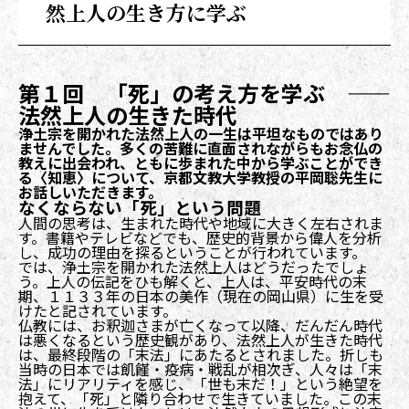
然上人の生き方に学ぶ
第１回 「死」の考え方を学ぶ ——
法然上人の生きた時代
浄土宗を開かれた法然上人の一生は平坦なものではあり
ませんでした。多くの苦難に直面されながらもお念仏の
教えに出会われ、ともに歩まれた中から学ぶことができ
る〈知恵〉について、京都文教大学教授の平岡聡先生に
お話しいただきます。
なくならない「死」という問題
人間の思考は、生まれた時代や地域に大きく左右されま
す。書籍やテレビなどでも、歴史的背景から偉人を分析
し、成功の理由を探るということが行われています。
では、浄土宗を開かれた法然上人はどうだったでしょ
う。上人の伝記をひも解くと、上人は、平安時代の末
期、１１３３年の日本の美作（現在の岡山県）に生を受
けたと記されています。
仏教には、お釈迦さまが亡くなって以降、だんだん時代
は悪くなるという歴史観があり、法然上人が生きた時代
は、最終段階の「末法」にあたるとされました。折しも
当時の日本では飢饉・疫病・戦乱が相次ぎ、人々は「末
法」にリアリティを感じ、「世も末だ！」という絶望を
抱えて、「死」と隣り合わせで生きていました。この末