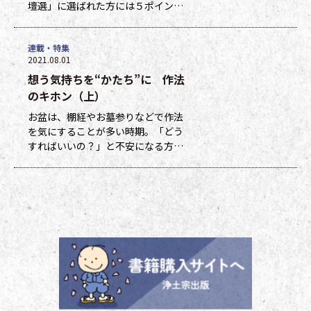
壇選」に選ばれた方には５ポイン
ト、他掲載になった方には１ポイン
トを贈呈しています。ポイントは貯
連載・特集
まった数に応じて、浄土宗新聞オリ
2021.08.01
ジナルグッズなどの景品と交換でき
想う気持ちを“かたち”に 作法
ます（交換・発送は下記一覧表通知
のタイミングになります）。 ポイ
のキホン（上）
ント保有者の方には、半年に一度、
お盆は、棚経やお墓参りなどで作法
ポイント数とともに記念品一覧表を
を気にすることが多い時期。「どう
送付いたし
すればいいの？」と不安になる方も
多いのではないでしょうか。作法ば
かり気にしていては、ご先祖さまや
ご本尊さまとしっかりと向き合えま
せん。今号から２回にわたって紹介
する浄土宗の作法の基本をおさえ、
大切な方と向き合い、よりよい時間
を過ごしましょう。 袈裟のつけ方
お参りや法要の時に、ぜひ身に着け
ていた