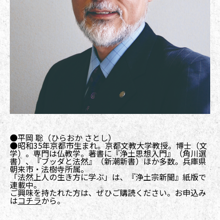
●平岡 聡（ひらおか さとし）
●昭和35年京都市生まれ。京都文教大学教授。博士（文
学）。専門は仏教学。著書に『浄土思想入門』（角川選
書）、『ブッダと法然』（新潮新書）ほか多数。兵庫県
朝来市・法樹寺所属。
「法然上人の生き方に学ぶ」は、『浄土宗新聞』紙版で
連載中。
ご興味を持たれた方は、ぜひご購読ください。お申込み
は
コチラ
から。