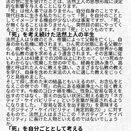
法の世に生を受けたことは、法然上人の思想形成に決定
的な影響を与えることになります。
「死」は他人事ではありません。自分自身のことです。
現代日本に生きる私たちにとって「死」を自分のことと
してイメージする機会が少ないのは事実ですが、「死」
が無くなることはありませんし、突然目の前にやってく
ることさえあります。それが「死」というものです。
「死」を考え続けた法然上人の半生
法然上人は９歳のとき、夜襲によって父親を亡くし、自
身の命も危機に晒されます。ひん死の状態にある父親か
ら、病や老い、そして死に悩み苦しむ迷いの世界から離
れる仏教の道を求めるよう遺言されます。その言葉に従
い、上人は43歳までの20年以上にわたって、いつ死ぬか
もわからない荒廃した世の中でも、経典を読み漁り、高
僧と呼ばれた人々に教えを請い、さまざまな仏教の教え
を学び、自身を含めた末法の人々に適した教えをじっく
りと見極めました。
そして探し求めた末の結晶ともいえるのが、お念仏をと
なえこの世での「死」の先にある極楽浄土へと往く教え
なのです。今般のコロナ禍を機に、性急に安易な答えを
出すのではなく、答えの出ない状況に耐える能力「ネガ
ティブ・ケイパビリティ」という言葉が見直されるよう
になりました。「安易な答えを出す能力」を意味する
「ポジティブ・ケイパビリティ（肯定的能力）」に対す
るもので、法然上人はまさにこの「ネガティブ・ケイパ
ビリティ」に長けた人物といえるのではないでしょう
か。
「死」を自分ごととして考える