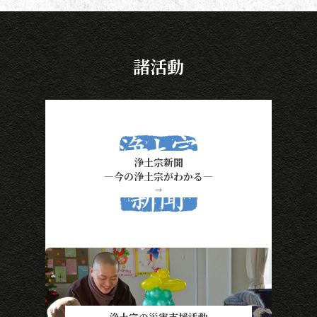
諸活動
浄土宗新聞
―今の浄土宗がわかる―
→
浄土宗の災害支援活動