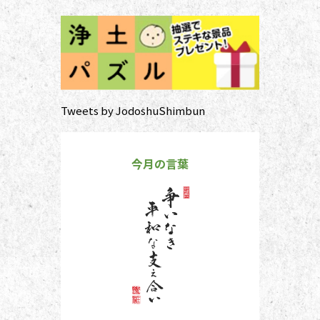
Tweets by JodoshuShimbun
今月の言葉