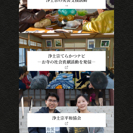
→
浄土宗てらかつナビ
―お寺の社会貢献活動を発信―
浄土宗平和協会