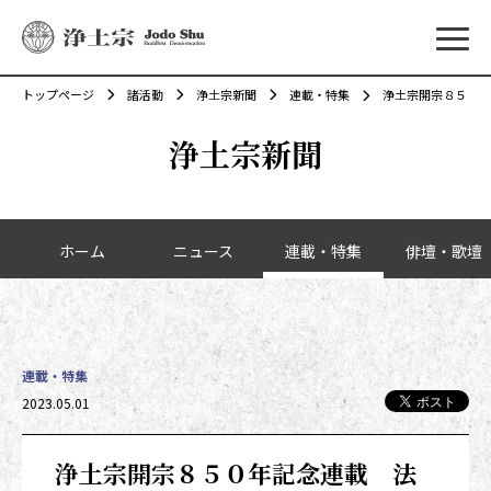
メニ
トップページ
諸活動
浄土宗新聞
連載・特集
浄土宗開宗８５０年
浄土宗新聞
カテゴリーナビゲーション
ホーム
ニュース
連載・特集
俳壇・歌壇
連載・特集
投稿日時
2023.05.01
浄土宗開宗８５０年記念連載 法