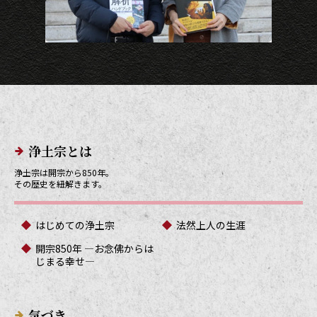
メインメニューリンク
浄土宗とは
浄土宗は開宗から850年。
その歴史を紐解きます。
はじめての浄土宗
法然上人の生涯
開宗850年 ―お念佛からは
じまる幸せ―
気づき