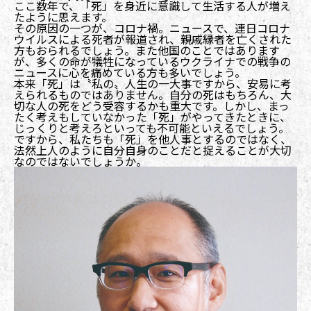
ここ数年で、「死」を身近に意識して生活する人が増え
たように思えます。
その原因の一つが、コロナ禍。ニュースで、連日コロナ
ウイルスによる死者が報道され、親戚縁者を亡くされた
方もおられるでしょう。また他国のことではあります
が、多くの命が犠牲になっているウクライナでの戦争の
ニュースに心を痛めている方も多いでしょう。
本来「死」は〝私の〟人生の一大事ですから、安易に考
えられるものではありません。自分の死はもちろん、大
切な人の死をどう受容するかも重大です。しかし、まっ
たく考えもしていなかった「死」がやってきたときに、
じっくりと考えろといっても不可能といえるでしょう。
ですから、私たちも「死」を他人事とするのではなく、
法然上人のように自分自身のことだと捉えることが大切
なのではないでしょうか。