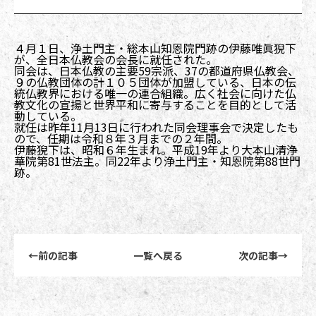
４月１日、浄土門主・総本山知恩院門跡の伊藤唯眞猊下
が、全日本仏教会の会長に就任された。
同会は、日本仏教の主要59宗派、37の都道府県仏教会、
９の仏教団体の計１０５団体が加盟している、日本の伝
統仏教界における唯一の連合組織。広く社会に向けた仏
教文化の宣揚と世界平和に寄与することを目的として活
動している。
就任は昨年11月13日に行われた同会理事会で決定したも
ので、任期は令和８年３月までの２年間。
伊藤猊下は、昭和６年生まれ。平成19年より大本山清浄
華院第81世法主。同22年より浄土門主・知恩院第88世門
跡。
前後記事リンクナビゲーション
←
前の記事
一覧へ戻る
次の記事
→