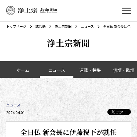
メニ
トップページ
諸活動
浄土宗新聞
ニュース
全日仏 新会長に伊藤
浄土宗新聞
カテゴリーナビゲーション
ホーム
ニュース
連載・特集
俳壇・歌壇
ニュース
投稿日時
2024.04.01
全日仏 新会長に伊藤猊下が就任