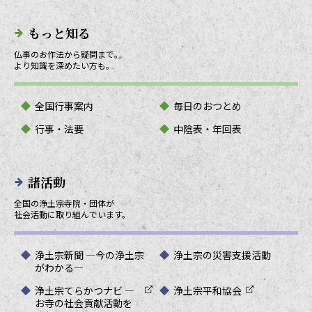
もっと知る
仏事のお作法から疑問まで。
より知識を深めたい方も。
全国行事案内
毎日のおつとめ
行事・法要
中陰表・年回表
諸活動
全国の浄土宗寺院・団体が
社会活動に取り組んでいます。
浄土宗新聞 ―今の浄土宗
浄土宗の災害支援活動
がわかる―
浄土宗てらかつナビ ―
浄土宗平和協会
お寺の社会貢献活動を