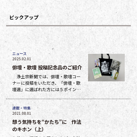
ピックアップ
ニュース
2025.02.01
俳壇・歌壇 投稿記念品のご紹介
浄土宗新聞では、俳壇・歌壇コー
ナーに投稿をいただき、「俳壇・歌
壇選」に選ばれた方には５ポイン
ト、他掲載になった方には１ポイン
トを贈呈しています。ポイントは貯
連載・特集
まった数に応じて、浄土宗新聞オリ
2021.08.01
ジナルグッズなどの景品と交換でき
想う気持ちを“かたち”に 作法
ます（交換・発送は下記一覧表通知
のタイミングになります）。 ポイ
のキホン（上）
ント保有者の方には、半年に一度、