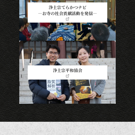
浄土宗てらかつナビ
―お寺の社会貢献活動を発信―
浄土宗平和協会