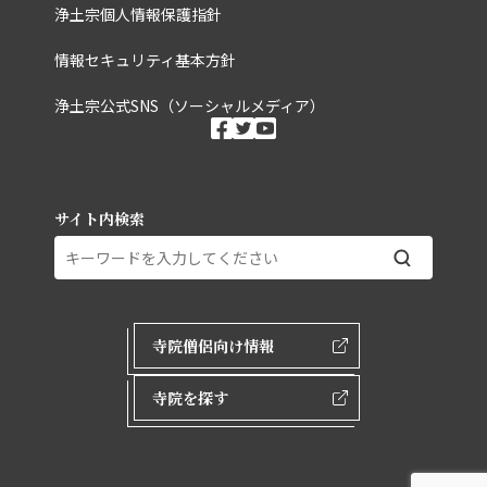
浄土宗個人情報保護指針
情報セキュリティ基本方針
浄土宗公式SNS（ソーシャルメディア）
ソーシャルメディ
facebook
twitter
youtube
サイト内検索
外部ページリンク
寺院僧侶向け情報
寺院を探す