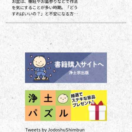
お盆は、棚経やお墓参りなどで作法
ポイント数とともに記念品一覧表を
を気にすることが多い時期。「どう
送付いたし
すればいいの？」と不安になる方も
多いのではないでしょうか。作法ば
かり気にしていては、ご先祖さまや
ご本尊さまとしっかりと向き合えま
せん。今号から２回にわたって紹介
する浄土宗の作法の基本をおさえ、
大切な方と向き合い、よりよい時間
を過ごしましょう。 袈裟のつけ方
お参りや法要の時に、ぜひ身に着け
ていた
Tweets by JodoshuShimbun