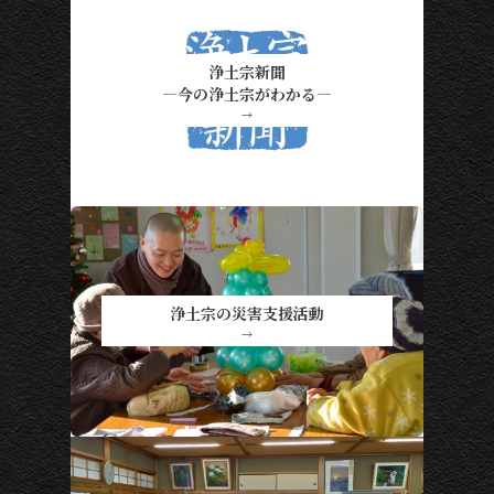
浄土宗新聞
―今の浄土宗がわかる―
→
浄土宗の災害支援活動
→