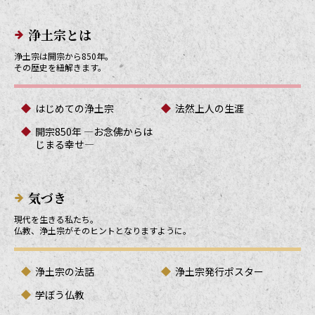
メインメニューリンク
浄土宗とは
浄土宗は開宗から850年。
その歴史を紐解きます。
はじめての浄土宗
法然上人の生涯
開宗850年 ―お念佛からは
じまる幸せ―
気づき
現代を生きる私たち。
仏教、浄土宗がそのヒントとなりますように。
浄土宗の法話
浄土宗発行ポスター
学ぼう仏教