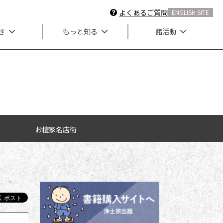
よくあるご質問
ENGLISH SITE
き
もっと知る
諸活動
お檀家名店街