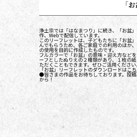
「お
浄土宗では「はなまつり」に続き、「お盆」
作、Webで配信しています。
このリーフレットは、子どもたちに「お盆」
んでもらうため、各ご家庭での利用のほか、
の使用を目的に作成したものです。
フルカラーで「お盆」の意味・迎え方などを
ーフとしたぬりえの２種類があり、１枚の紙
ただくこともできます。ぜひご活用ください
「お盆」リーフレットのダウンロードは
こち
●皆さまの作品をお待ちしております。投稿
から！