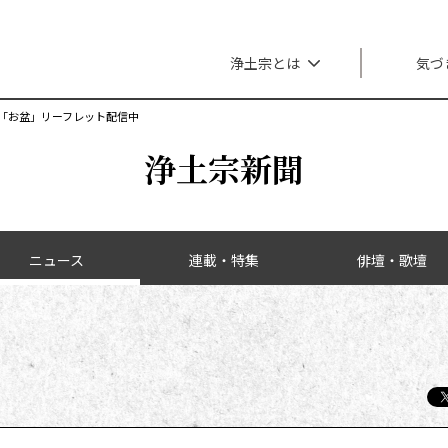
メインナビゲーション
浄土宗とは
気づ
「お盆」リーフレット配信中
浄土宗新聞
ニュース
連載・特集
俳壇・歌壇