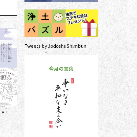
Tweets by JodoshuShimbun
今月の言葉
：Ａ４