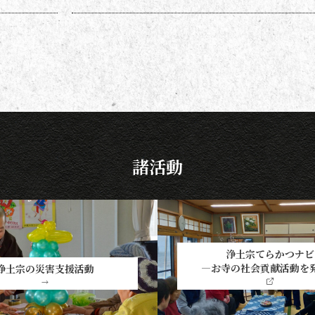
なる方も多いのではないでしょう
か。作法ばかり気にしていては、
ご先祖さまやご本尊さまとしっか
りと向き合えません。今号から２
回にわたって紹介する浄土宗の作
法の基本をおさえ、大切な方と向
き合い、よりよい時間を過ごしま
しょう。 袈裟のつけ方 お参りや法
要の時に、ぜひ身に着けていた
諸活動
浄土宗てらかつナビ
―お寺の社会貢献活動を
浄土宗の災害支援活動
→