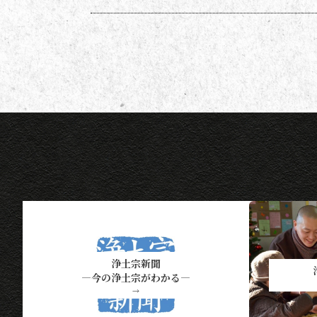
ポイント、他掲載になった方には
１ポイントを贈呈しています。ポ
イントは貯まった数に応じて、浄
土宗新聞オリジナルグッズなどの
景品と交換できます（交換・発送
は下記一覧表通知のタイミングに
なります）。 ポイント保有者の
方には、半年に一度、ポイント数
とともに記念品一覧表を送付いた
し
浄土宗新聞
―今の浄土宗がわかる―
→