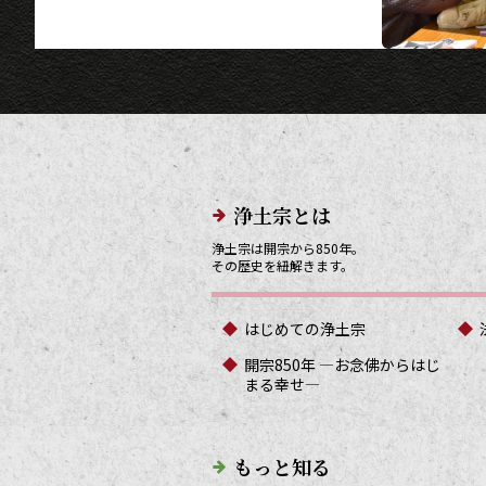
メインメニューリンク
浄土宗とは
浄土宗は開宗から850年。
その歴史を紐解きます。
はじめての浄土宗
開宗850年 ―お念佛からはじ
まる幸せ―
もっと知る