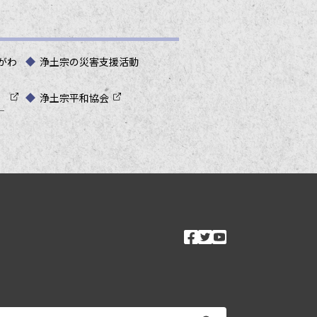
がわ
浄土宗の災害支援活動
浄土宗平和協会
―
ソーシャルメ
facebook
twitter
youtube