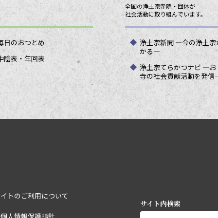
全国の浄土宗寺院・団体が
社会活動に取り組んでいます。
毎日のおつとめ
浄土宗新聞 ―今の浄土宗
かる―
中陰表・年回表
浄土宗てらかつナビ ―お
寺の社会貢献活動を発信
サイトのご利用について
サイト内検索
宗個人情報保護指針