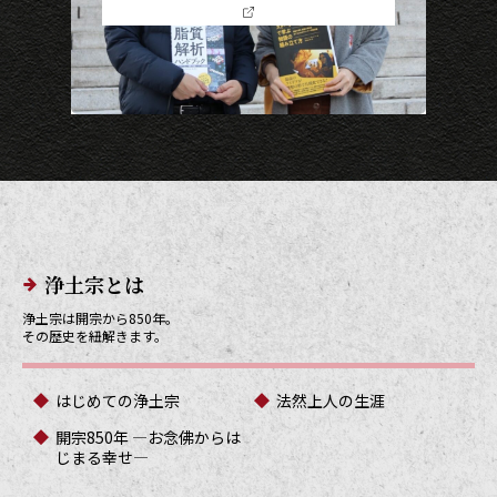
メインメニューリンク
浄土宗とは
浄土宗は開宗から850年。
その歴史を紐解きます。
はじめての浄土宗
法然上人の生涯
開宗850年 ―お念佛からは
じまる幸せ―