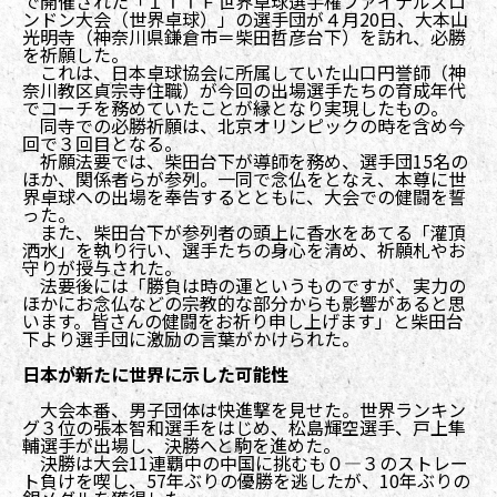
で開催された「ＩＴＴＦ世界卓球選手権ファイナルズロ
ンドン大会（世界卓球）」の選手団が４月20日、大本山
光明寺（神奈川県鎌倉市＝柴田哲彦台下）を訪れ、必勝
を祈願した。
これは、日本卓球協会に所属していた山口円誉師（神
奈川教区貞宗寺住職）が今回の出場選手たちの育成年代
でコーチを務めていたことが縁となり実現したもの。
同寺での必勝祈願は、北京オリンピックの時を含め今
回で３回目となる。
祈願法要では、柴田台下が導師を務め、選手団15名の
ほか、関係者らが参列。一同で念仏をとなえ、本尊に世
界卓球への出場を奉告するとともに、大会での健闘を誓
った。
また、柴田台下が参列者の頭上に香水をあてる「灌頂
洒水」を執り行い、選手たちの身心を清め、祈願札やお
守りが授与された。
法要後には「勝負は時の運というものですが、実力の
ほかにお念仏などの宗教的な部分からも影響があると思
います。皆さんの健闘をお祈り申し上げます」と柴田台
下より選手団に激励の言葉がかけられた。
日本が新たに世界に示した可能性
大会本番、男子団体は快進撃を見せた。世界ランキン
グ３位の張本智和選手をはじめ、松島輝空選手、戸上隼
輔選手が出場し、決勝へと駒を進めた。
決勝は大会11連覇中の中国に挑むも０―３のストレー
ト負けを喫し、57年ぶりの優勝を逃したが、10年ぶりの