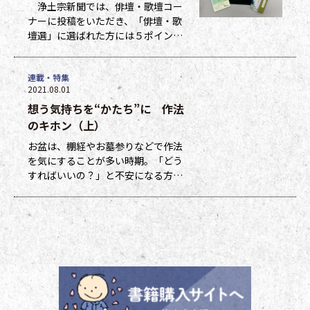
浄土宗新聞では、俳壇・歌壇コー
ナーに投稿をいただき、「俳壇・歌
壇選」に選ばれた方には５ポイン
ト、他掲載になった方には１ポイン
トを贈呈しています。ポイントは貯
連載・特集
まった数に応じて、浄土宗新聞オリ
2021.08.01
ジナルグッズなどの景品と交換でき
想う気持ちを“かたち”に 作法
ます（交換・発送は下記一覧表通知
のタイミングになります）。 ポイ
のキホン（上）
ント保有者の方には、半年に一度、
お盆は、棚経やお墓参りなどで作法
ポイント数とともに記念品一覧表を
を気にすることが多い時期。「どう
送付いたし
すればいいの？」と不安になる方も
多いのではないでしょうか。作法ば
かり気にしていては、ご先祖さまや
ご本尊さまとしっかりと向き合えま
せん。今号から２回にわたって紹介
する浄土宗の作法の基本をおさえ、
大切な方と向き合い、よりよい時間
を過ごしましょう。 袈裟のつけ方
お参りや法要の時に、ぜひ身に着け
ていた