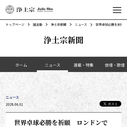
メニ
トップページ
諸活動
浄土宗新聞
ニュース
世界卓球必勝を祈願 
浄土宗新聞
カテゴリーナビゲーション
ホーム
ニュース
連載・特集
俳壇・歌壇
ニュース
投稿日時
2026.06.01
世界卓球必勝を祈願 ロンドンで