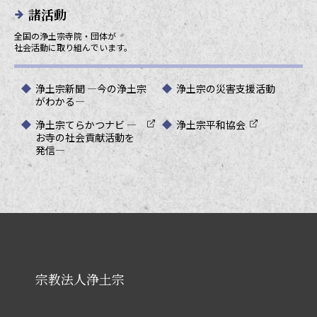
諸活動
全国の浄土宗寺院・団体が
社会活動に取り組んでいます。
浄土宗新聞 ―今の浄土宗
浄土宗の災害支援活動
がわかる―
浄土宗てらかつナビ ―
浄土宗平和協会
お寺の社会貢献活動を
発信―
宗教法人浄土宗