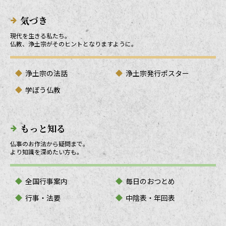
気づき
現代を生きる私たち。
仏教、浄土宗がそのヒントとなりますように。
浄土宗の法話
浄土宗発行ポスター
学ぼう仏教
もっと知る
仏事のお作法から疑問まで。
より知識を深めたい方も。
全国行事案内
毎日のおつとめ
行事・法要
中陰表・年回表