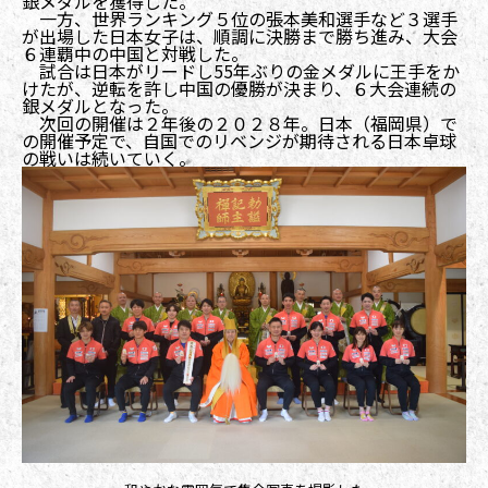
銀メダルを獲得した。
一方、世界ランキング５位の張本美和選手など３選手
が出場した日本女子は、順調に決勝まで勝ち進み、大会
６連覇中の中国と対戦した。
試合は日本がリードし55年ぶりの金メダルに王手をか
けたが、逆転を許し中国の優勝が決まり、６大会連続の
銀メダルとなった。
次回の開催は２年後の２０２８年。日本（福岡県）で
の開催予定で、自国でのリベンジが期待される日本卓球
の戦いは続いていく。