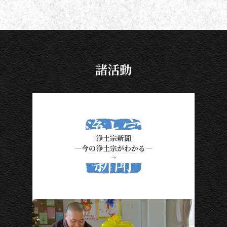
諸活動
浄土宗新聞
―今の浄土宗がわかる―
→