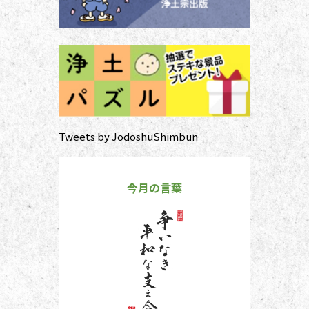
Tweets by JodoshuShimbun
今月の言葉