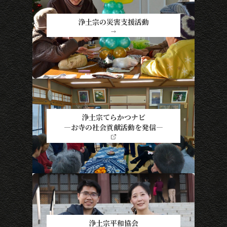
浄土宗の災害支援活動
→
浄土宗てらかつナビ
―お寺の社会貢献活動を発信―
浄土宗平和協会