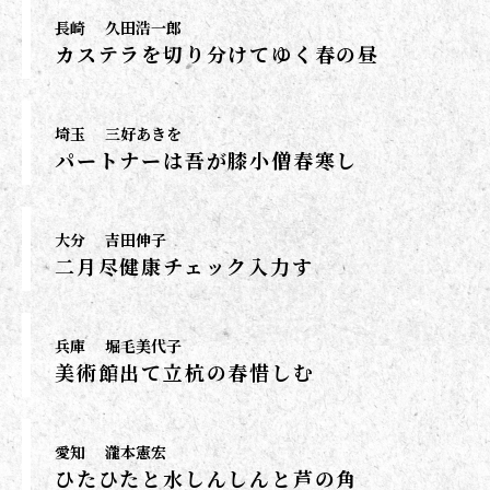
長崎
久田浩一郎
カステラを切り分けてゆく春の昼
埼玉
三好あきを
パートナーは吾が膝小僧春寒し
大分
吉田伸子
二月尽健康チェック入力す
兵庫
堀毛美代子
美術館出て立杭の春惜しむ
愛知
瀧本憲宏
ひたひたと水しんしんと芦の角