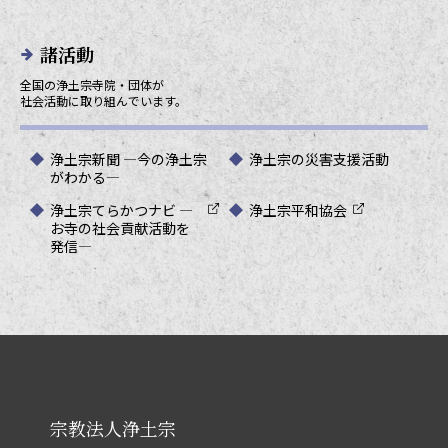
諸活動
全国の浄土宗寺院・団体が
社会活動に取り組んでいます。
浄土宗新聞 ―今の浄土宗
浄土宗の災害支援活動
がわかる―
浄土宗てらかつナビ ―
浄土宗平和協会
お寺の社会貢献活動を
発信―
宗教法人浄土宗