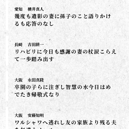
愛知
横井真人
幾度も遺影の妻に孫子のこと語りかけ
るも応答のなし
長崎
吉田耕一
リハビリに今日も感謝の妻の杖涙こらえ
て一歩踏み出す
大阪
永田真隆
卒園の子らに注ぎし智慧の水今日はめ
でたき帰敬式なり
大阪
安藤知明
ワルシャワへ逃れし友の家族より残る夫