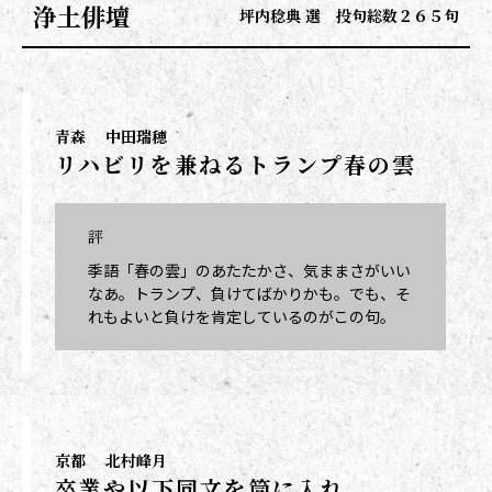
浄土俳壇
坪内稔典 選 投句総数２６５句
青森
中田瑞穂
リハビリを兼ねるトランプ春の雲
評
季語「春の雲」のあたたかさ、気ままさがいい
なあ。トランプ、負けてばかりかも。でも、そ
れもよいと負けを肯定しているのがこの句。
京都
北村峰月
卒業や以下同文を筒に入れ