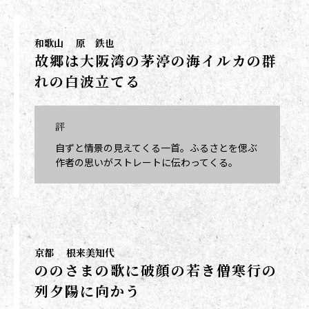
和歌山
原 鉄也
故郷は大阪湾の茅渟の海イルカの群
れの白波立てる
評
自ずと情景の見えてくる一首。ふるさとを偲ぶ
作者の思いがストレートに伝わってくる。
京都
根来美知代
ののさまの歌に破顔の若き僧寒行の
列夕陽に向かう