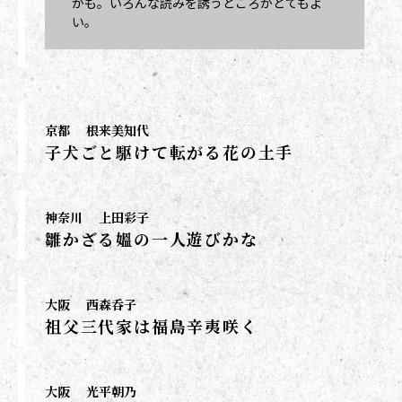
かも。いろんな読みを誘うところがとてもよ
い。
京都
根来美知代
子犬ごと駆けて転がる花の土手
神奈川
上田彩子
雛かざる媼の一人遊びかな
大阪
西森呑子
祖父三代家は福島辛夷咲く
大阪
光平朝乃