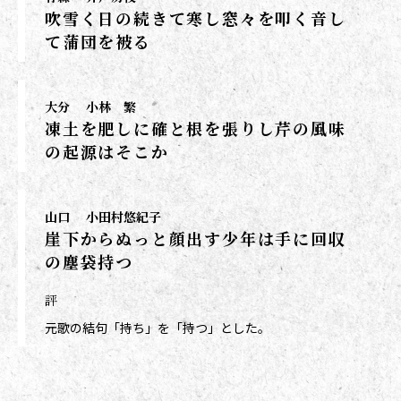
吹雪く日の続きて寒し窓々を叩く音し
て蒲団を被る
大分
小林 繁
凍土を肥しに確と根を張りし芹の風味
の起源はそこか
山口
小田村悠紀子
崖下からぬっと顔出す少年は手に回収
の塵袋持つ
評
元歌の結句「持ち」を「持つ」とした。