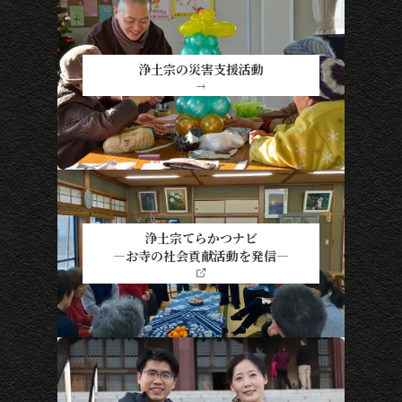
浄土宗の災害支援活動
→
浄土宗てらかつナビ
―お寺の社会貢献活動を発信―