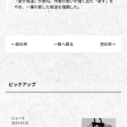
「愛す坂道」が原句。作者の思いが強く出た「愛す」を
やめ、一葉の愛した坂道を強調した。
前後記事リンクナビゲーション
←
前の月
一覧へ戻る
次の月
→
ピックアップ
ニュース
2025.02.01