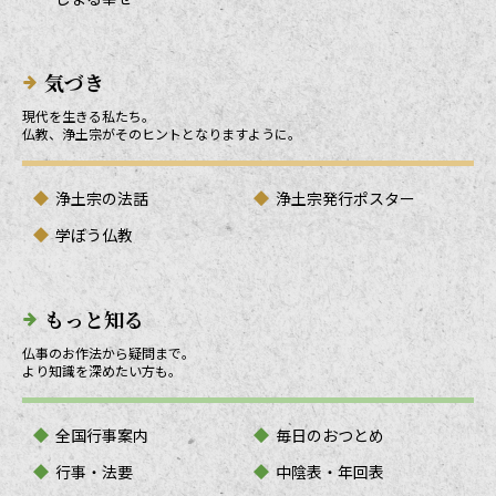
気づき
現代を生きる私たち。
仏教、浄土宗がそのヒントとなりますように。
浄土宗の法話
浄土宗発行ポスター
学ぼう仏教
もっと知る
仏事のお作法から疑問まで。
より知識を深めたい方も。
全国行事案内
毎日のおつとめ
行事・法要
中陰表・年回表