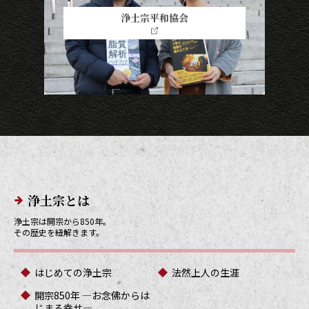
浄土宗平和協会
メインメニューリンク
浄土宗とは
浄土宗は開宗から850年。
その歴史を紐解きます。
はじめての浄土宗
法然上人の生涯
開宗850年 ―お念佛からは
じまる幸せ―