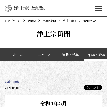
メニ
トップページ
諸活動
浄土宗新聞
俳壇・歌壇
令和4年5月
浄土宗新聞
カテゴリーナビゲーション
ホーム
ニュース
連載・特集
俳壇・歌壇
俳壇・歌壇
投稿日時
2022.05.01
令和4年5月