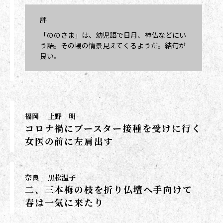
評
「ののさま」は、幼児語で日月、神仏などにい
う語。その場の情景見えてくるようだ。結句が
良い。
福岡
上野 明
コロナ禍にブースター接種を受けに行く
女医の前に左肩出す
奈良
黒松温子
二、三本梅の枝を折り仏壇へ手向けて
春は一気に来たり