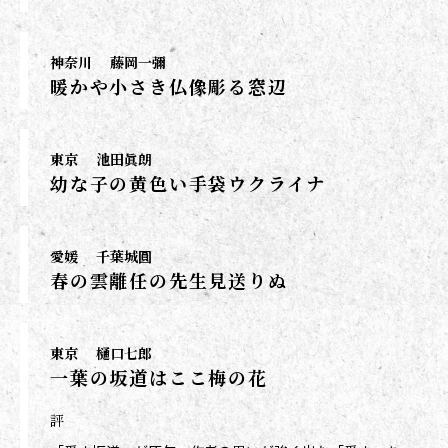
神奈川
藤岡一彌
暖かや小さき仏像彫る窓辺
東京
池田眞朗
幼な子の黄色い手袋ウクライナ
愛媛
千葉城圓
春の雲離任の先生見送りぬ
東京
樋口七郎
一葉の坂道はここ梅の花
評