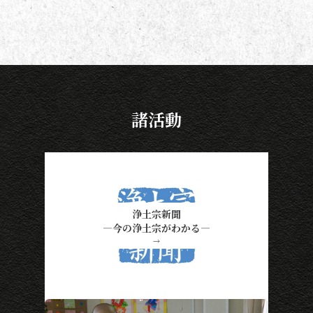
諸活動
浄土宗新聞
―今の浄土宗がわかる―
→