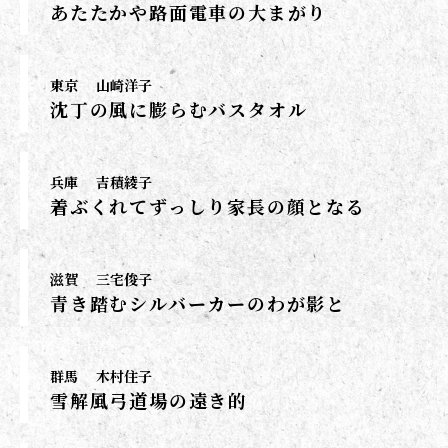
あたたかや路面電車の大まがり
東京
山崎洋子
沈丁の風に膨らむバスタオル
兵庫
吉積綾子
着ぶくれてずっしり家長の顔となる
滋賀
三宅俊子
青き踏むシルバーカーのわが影と
群馬
木村住子
雪解風弓道場の遠き的