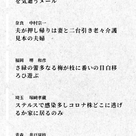
を気遣うメール
奈良
中村宗一
夫が押し帰りは妻と二台引き老々介護
見本の夫婦
福岡
堺 和彦
さ緑の蕾多なる梅が枝に番いの目白移
ろひ遊ぶ
埼玉
塚﨑孝蔵
ステルスで感染多しコロナ株どこに逃げ
るか家に居るのみ
青森
井戸房枝