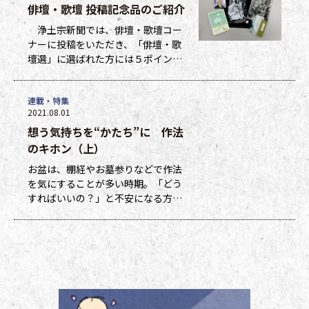
俳壇・歌壇 投稿記念品のご紹介
浄土宗新聞では、俳壇・歌壇コー
ナーに投稿をいただき、「俳壇・歌
壇選」に選ばれた方には５ポイン
ト、他掲載になった方には１ポイン
トを贈呈しています。ポイントは貯
連載・特集
まった数に応じて、浄土宗新聞オリ
2021.08.01
ジナルグッズなどの景品と交換でき
想う気持ちを“かたち”に 作法
ます（交換・発送は下記一覧表通知
のタイミングになります）。 ポイ
のキホン（上）
ント保有者の方には、半年に一度、
お盆は、棚経やお墓参りなどで作法
ポイント数とともに記念品一覧表を
を気にすることが多い時期。「どう
送付いたし
すればいいの？」と不安になる方も
多いのではないでしょうか。作法ば
かり気にしていては、ご先祖さまや
ご本尊さまとしっかりと向き合えま
せん。今号から２回にわたって紹介
する浄土宗の作法の基本をおさえ、
大切な方と向き合い、よりよい時間
を過ごしましょう。 袈裟のつけ方