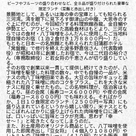
ビーフやフルーツの盛り合わせなど、全８品が盛り付けられた豪華な
限定ランチ（菜飯と赤出し付き）
景勝地として、あるいは海の幸の宝庫としても知られる
三河湾。湾を眼下に見下ろす御津山の中腹、大恩寺のす
ぐ上に佇むのが、今回紹介する料理旅館呑龍。金目鯛や
伊勢エビ、アワビといった高級食材はもとより、三河な
らではの食材・八丁味噌をふんだんに使用したご当地料
理自慢のお宿（１泊２食付き１万８８００円〜）だ。
もともと日本一の名旅館とも称えられた旧蒲郡ホテル
「常盤館」で修行を終えた波多野嘉信さん（代表取締
役）が昭和43年に創業したお宿で、今は二代目の裕介さ
ん（専務取締役）と若女将の千恵さんが切り盛りしてい
る。
そのお宿で創業以来一貫して提供し続けてきたのが、八
丁味噌を駆使した料理の数々。中でも自慢の一品が、米
ナスの肉八丁味噌田楽である。大豆の旨味がギュッと濃
縮された八丁味噌に肉のコクをプラス。これを大きな米
ナスに程良く乗せたもの。この名物料理が、宿泊客はも
とより、昼の会席（長寿コース６０００円）や夜の会席
（福寿コース８０００円）でも味わえる。そればかり
か、１日１０食限定のランチ（２５００円＝写真）にも
盛り込まれているというから嬉しい限り。米ナスととも
にこぼれんばかりに盛り上げられた肉味噌を口に運べ
ば、口いっぱいに旨味とコクが充満。思わず「幸
せ〜！」と呟きたくなってしまうのだ。
また、お土産用のオリジナル商品として、八丁味噌を使
用した即席赤出し『豆女将』（４個入り１０８０円）や
レトルトの『味噌カレー』（４１０円）なども販売。開