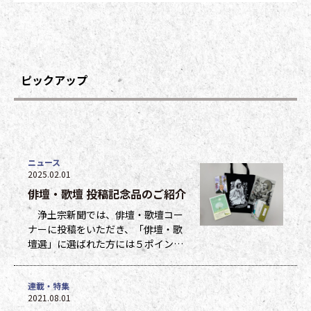
ピックアップ
ニュース
2025.02.01
俳壇・歌壇 投稿記念品のご紹介
浄土宗新聞では、俳壇・歌壇コー
ナーに投稿をいただき、「俳壇・歌
壇選」に選ばれた方には５ポイン
ト、他掲載になった方には１ポイン
トを贈呈しています。ポイントは貯
連載・特集
まった数に応じて、浄土宗新聞オリ
2021.08.01
ジナルグッズなどの景品と交換でき