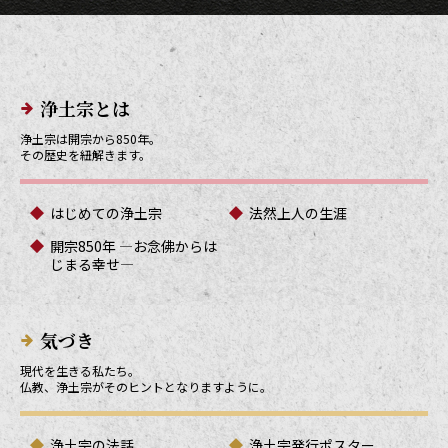
メインメニューリンク
浄土宗とは
浄土宗は開宗から850年。
その歴史を紐解きます。
はじめての浄土宗
法然上人の生涯
開宗850年 ―お念佛からは
じまる幸せ―
気づき
現代を生きる私たち。
仏教、浄土宗がそのヒントとなりますように。
浄土宗の法話
浄土宗発行ポスター