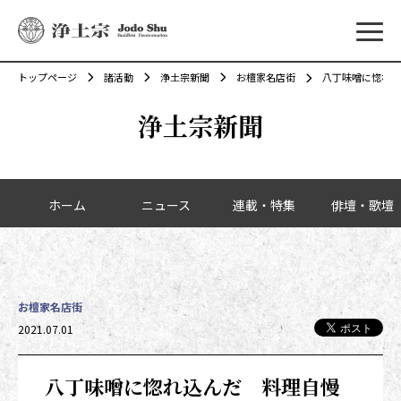
メニ
トップページ
諸活動
浄土宗新聞
お檀家名店街
八丁味噌に惚れ込
浄土宗新聞
カテゴリーナビゲーション
ホーム
ニュース
連載・特集
俳壇・歌壇
お檀家名店街
投稿日時
2021.07.01
八丁味噌に惚れ込んだ 料理自慢