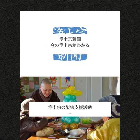
浄土宗新聞
―今の浄土宗がわかる―
→
浄土宗の災害支援活動
→