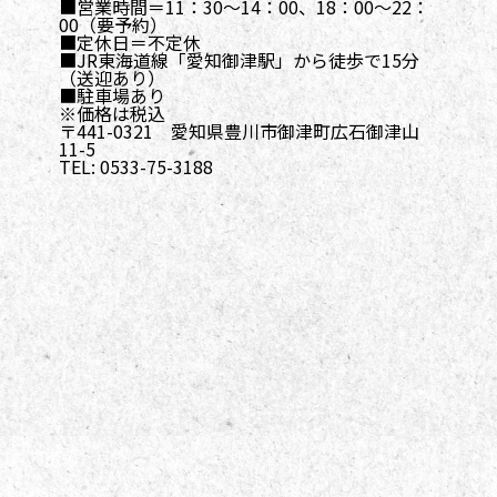
■営業時間＝11：30〜14：00、18：00〜22：
00（要予約）
■定休日＝不定休
■JR東海道線「愛知御津駅」から徒歩で15分
（送迎あり）
■駐車場あり
※価格は税込
〒441-0321 愛知県豊川市御津町広石御津山
11-5
TEL: 0533-75-3188