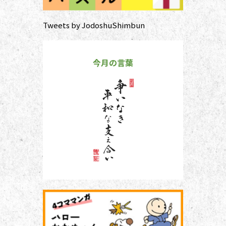
Tweets by JodoshuShimbun
今月の言葉