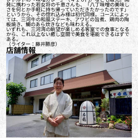
発に携わった若女将の千恵さんも、「八丁味噌の美味し
さを何とか手軽に持ち帰っていただきたかったのです」
というから、その惚れ込み様は初代同様。コースによっ
ては、三河牛の和風ステーキ、アワビの旨煮、鶏肉の陶
板焼き、鯛のあら炊きなども味わえる。
いずれも、三河湾の眺望が楽しめる客室での食事となる
から、これ以上ない癒し空間で美食を堪能できるはずで
ある。
（ライター：藤井勝彦）
店舗情報