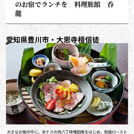
のお宿でランチを 料理旅館 呑
龍
愛知県豊川市・
大恩寺
檀信徒
大きなお椀の中に、米ナスの肉八丁味噌田楽をはじめ、和風ロースト