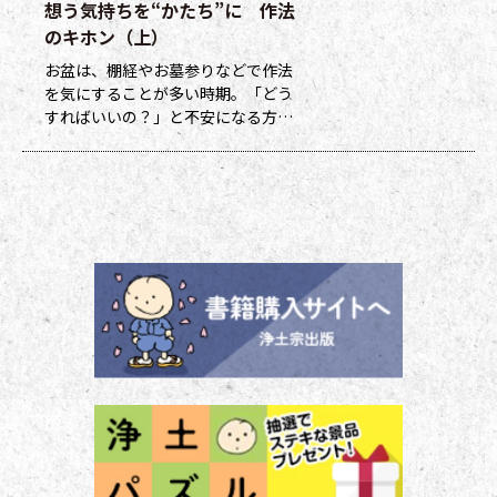
想う気持ちを“かたち”に 作法
ます（交換・発送は下記一覧表通知
のタイミングになります）。 ポイ
のキホン（上）
ント保有者の方には、半年に一度、
お盆は、棚経やお墓参りなどで作法
ポイント数とともに記念品一覧表を
を気にすることが多い時期。「どう
送付いたし
すればいいの？」と不安になる方も
多いのではないでしょうか。作法ば
かり気にしていては、ご先祖さまや
ご本尊さまとしっかりと向き合えま
せん。今号から２回にわたって紹介
する浄土宗の作法の基本をおさえ、
大切な方と向き合い、よりよい時間
を過ごしましょう。 袈裟のつけ方
お参りや法要の時に、ぜひ身に着け
ていた