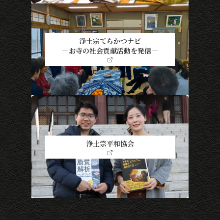
浄土宗てらかつナビ
―お寺の社会貢献活動を発信―
浄土宗平和協会