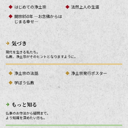
はじめての浄土宗
法然上人の生涯
開宗850年 ―お念佛からは
じまる幸せ―
気づき
現代を生きる私たち。
仏教、浄土宗がそのヒントとなりますように。
浄土宗の法話
浄土宗発行ポスター
学ぼう仏教
もっと知る
仏事のお作法から疑問まで。
より知識を深めたい方も。