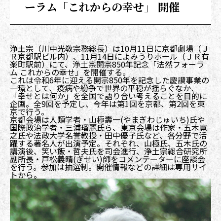
ーラム「これからの幸せ」 開催
浄土宗（川中光敎宗務総長）は10月11日に京都劇場（Ｊ
Ｒ京都駅ビル内）、11月14日によみうりホール（ＪＲ有
楽町駅前）にて、浄土宗開宗850年記念「法然フォーラ
ム これからの幸せ」を開催する。
これは令和6年に迎える開宗850年を記念した慶讃事業の
一環として、疫病や紛争で世界の平穏が揺らぐなか、
「幸せとは何か」を全国で語り合い考えることを目的に
企画。全9回を予定し、今年は第1回を京都、第2回を東
京で行う。
京都会場は人類学者・山極壽一(やまぎわじゅいち)氏や
国際政治学者・三浦瑠麗氏ら、東京会場は作家・五木寛
之氏や法政大学名誉教授・田中優子氏など、各分野で活
躍する著名人が出演予定。それぞれ、山極氏、五木氏の
講演後、笑い飯・哲夫氏を司会進行、浄土宗総合研究所
副所長・戸松義晴(ぎせい)師をコメンテーターに座談会
を行う。参加は抽選制。開催情報などの詳細は専用サイ
トから。