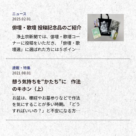
ニュース
2025.02.01
俳壇・歌壇 投稿記念品のご紹介
浄土宗新聞では、俳壇・歌壇コー
ナーに投稿をいただき、「俳壇・歌
壇選」に選ばれた方には５ポイン
ト、他掲載になった方には１ポイン
トを贈呈しています。ポイントは貯
連載・特集
まった数に応じて、浄土宗新聞オリ
2021.08.01
ジナルグッズなどの景品と交換でき
想う気持ちを“かたち”に 作法
ます（交換・発送は下記一覧表通知
のタイミングになります）。 ポイ
のキホン（上）
ント保有者の方には、半年に一度、
お盆は、棚経やお墓参りなどで作法
ポイント数とともに記念品一覧表を
を気にすることが多い時期。「どう
送付いたし
すればいいの？」と不安になる方も
多いのではないでしょうか。作法ば
かり気にしていては、ご先祖さまや
ご本尊さまとしっかりと向き合えま
せん。今号から２回にわたって紹介