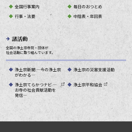
全国行事案内
毎日のおつとめ
行事・法要
中陰表・年回表
諸活動
全国の浄土宗寺院・団体が
社会活動に取り組んでいます。
浄土宗新聞 ―今の浄土宗
浄土宗の災害支援活動
がわかる―
浄土宗てらかつナビ ―
浄土宗平和協会
お寺の社会貢献活動を
発信―