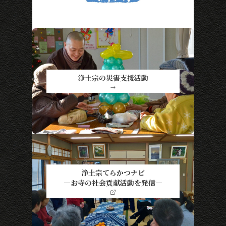
浄土宗の災害支援活動
→
浄土宗てらかつナビ
―お寺の社会貢献活動を発信―