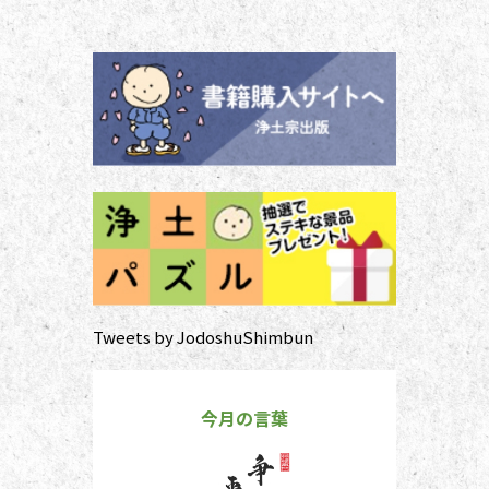
する浄土宗の作法の基本をおさえ、
大切な方と向き合い、よりよい時間
を過ごしましょう。 袈裟のつけ方
お参りや法要の時に、ぜひ身に着け
ていた
Tweets by JodoshuShimbun
今月の言葉