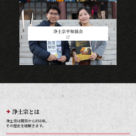
浄土宗平和協会
メインメニューリンク
浄土宗とは
浄土宗は開宗から850年。
その歴史を紐解きます。