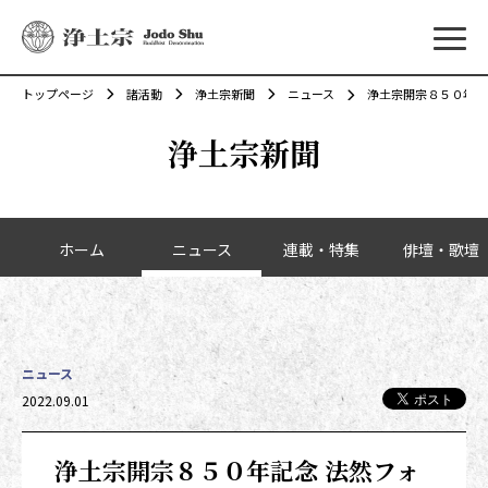
メニ
トップページ
諸活動
浄土宗新聞
ニュース
浄土宗開宗８５０年記
浄土宗新聞
カテゴリーナビゲーション
ホーム
ニュース
連載・特集
俳壇・歌壇
ニュース
投稿日時
2022.09.01
浄土宗開宗８５０年記念 法然フォ