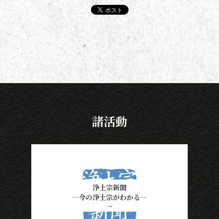
諸活動
浄土宗新聞
―今の浄土宗がわかる―
→